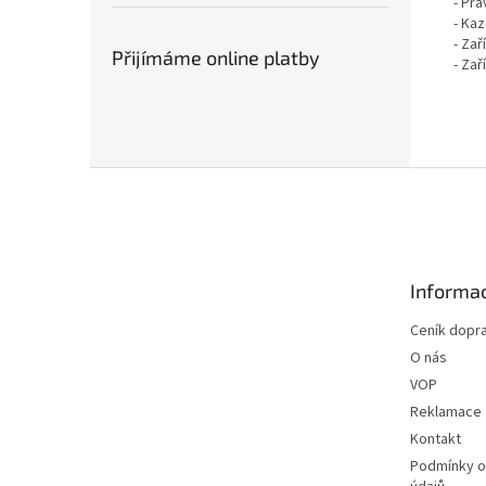
- Pra
- Ka
- Zař
Přijímáme online platby
- Za
Z
á
p
a
t
Informac
í
Ceník dopr
O nás
VOP
Reklamace
Kontakt
Podmínky o