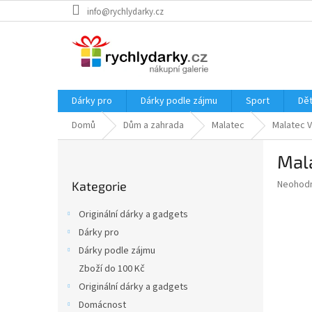
Přejít
info@rychlydarky.cz
na
obsah
Dárky pro
Dárky podle zájmu
Sport
Dět
Domů
Dům a zahrada
Malatec
Malatec V
P
Mala
o
Přeskočit
s
Průměr
Neohod
Kategorie
kategorie
t
hodnoce
r
produkt
Originální dárky a gadgets
a
je
Dárky pro
0,0
n
z
Dárky podle zájmu
n
5
í
Zboží do 100 Kč
hvězdič
p
Originální dárky a gadgets
a
Domácnost