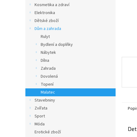
n
Kosmetika a zdraví
e
Elektronika
l
Dětské zboží
Dům a zahrada
Rulyt
Bydlení a doplňky
Nábytek
Dílna
Zahrada
Dovolená
Topení
Malatec
Stavebniny
Zvířata
Popi
Sport
Móda
Det
Erotické zboží