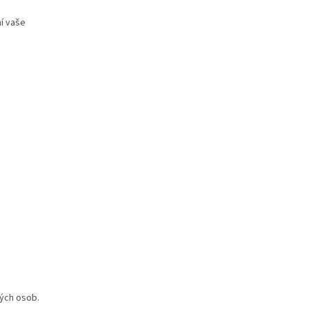
ní vaše
ných osob.