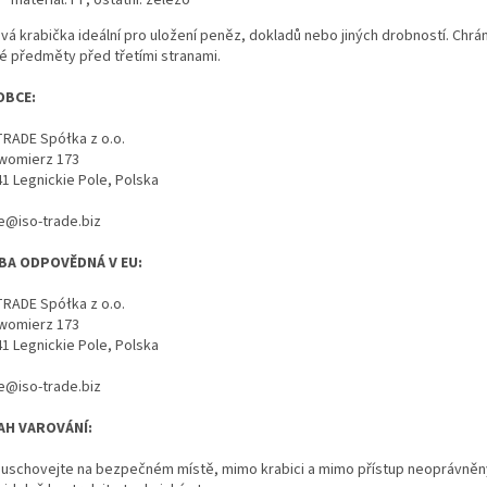
vá krabička ideální pro uložení peněz, dokladů nebo jiných drobností. Chrá
é předměty před třetími stranami.
OBCE:
TRADE Spółka z o.o.
womierz 173
41 Legnickie Pole, Polska
ce@iso-trade.biz
BA ODPOVĚDNÁ V EU:
TRADE Spółka z o.o.
womierz 173
41 Legnickie Pole, Polska
ce@iso-trade.biz
AH VAROVÁNÍ:
íč uschovejte na bezpečném místě, mimo krabici a mimo přístup neoprávně