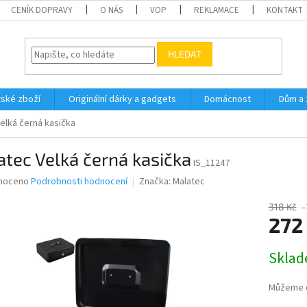
CENÍK DOPRAVY
O NÁS
VOP
REKLAMACE
KONTAKT
HLEDAT
ské zboží
Originální dárky a gadgets
Domácnost
Dům a 
elká černá kasička
tec Velká černá kasička
IS_11247
né
noceno
Podrobnosti hodnocení
Značka:
Malatec
ní
u
318 Kč
–
272
Měrná
Sklad
cena:
ek.
Můžeme d