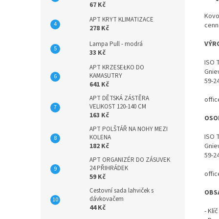
67 Kč
Kovo
APT KRYT KLIMATIZACE
cenn
278 Kč
VÝR
Lampa Pull - modrá
33 Kč
ISO 
APT KRZESEŁKO DO
Gnie
KAMASUTRY
59-2
641 Kč
APT DĚTSKÁ ZÁSTĚRA
offi
VELIKOST 120-140 CM
163 Kč
OSO
APT POLŠTÁŘ NA NOHY MEZI
ISO 
KOLENA
Gnie
182 Kč
59-2
APT ORGANIZÉR DO ZÁSUVEK
24 PŘIHRÁDEK
offi
59 Kč
Cestovní sada lahviček s
OBS
dávkovačem
44 Kč
- Kl