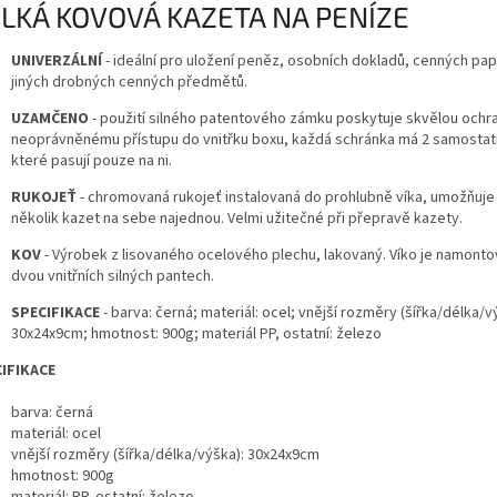
LKÁ KOVOVÁ KAZETA NA PENÍZE
UNIVERZÁLNÍ
- ideální pro uložení peněz, osobních dokladů, cenných pap
jiných drobných cenných předmětů.
UZAMČENO
- použití silného patentového zámku poskytuje skvělou ochra
neoprávněnému přístupu do vnitřku boxu, každá schránka má 2 samostatn
které pasují pouze na ni.
RUKOJEŤ
- chromovaná rukojeť instalovaná do prohlubně víka, umožňuje 
několik kazet na sebe najednou. Velmi užitečné při přepravě kazety.
KOV
- Výrobek z lisovaného ocelového plechu, lakovaný. Víko je namont
dvou vnitřních silných pantech.
SPECIFIKACE
- barva: černá; materiál: ocel; vnější rozměry (šířka/délka/v
30x24x9cm; hmotnost: 900g; materiál PP, ostatní: železo
IFIKACE
barva: černá
materiál: ocel
vnější rozměry (šířka/délka/výška): 30x24x9cm
hmotnost: 900g
materiál: PP, ostatní: železo