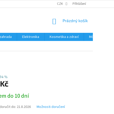
PODMÍNKY OCHRANY OSOBNÍCH ÚDAJŮ
CZK
Přihlášení
ČASTÉ DOTAZY A ODPOVĚD
NÁKUPNÍ
Prázdný košík
KOŠÍK
zahrada
Elektronika
Kosmetika a zdraví
Móda
Aut
14 %
 Kč
em do 10 dní
oručit do:
21.8.2026
Možnosti doručení