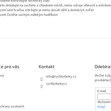
videlně kontrolujte technický stav.
zetu skladujte na suchém a chladném místě, mimo zdroje vlhkosti a extrémní
ízení není hračka. Udržujte je mimo dosah dětí a domácích zvířat.
řízení čistěte suchým měkkým hadříkem
e pro vás
Kontakt
Odebíra
avy
Vložte svů
info
@
rychlydarky.cz
produktech
rychlydarkycz
E-mail
Vložením
chrany osobních
údajů