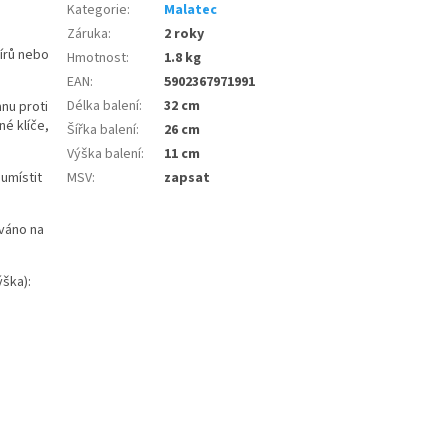
Kategorie
:
Malatec
Záruka
:
2 roky
írů nebo
Hmotnost
:
1.8 kg
EAN
:
5902367971991
Délka balení
:
32 cm
nu proti
é klíče,
Šířka balení
:
26 cm
Výška balení
:
11 cm
MSV
:
zapsat
umístit
ováno na
ýška):