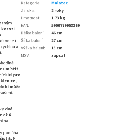
Kategorie
:
Malatec
Záruka
:
2 roky
Hmotnost
:
1.73 kg
černým
EAN
:
5900779953369
i korozi
.
Délka balení
:
46 cm
á
Šířka balení
:
27 cm
okonce i
 rychlou a
Výška balení
:
13 cm
.
MSV
:
zapsat
ohodlné
e umístit
rfektní
pro
sklenice
,
dobí může
sušení.
čky
dvě
e až 6
ní na
rý pomáhá
istit.
K