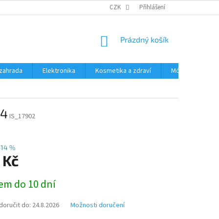
PODMÍNKY OCHRANY OSOBNÍCH ÚDAJŮ
CZK
Přihlášení
ČASTÉ DOTAZY A ODPOVĚD
NÁKUPNÍ
Prázdný košík
KOŠÍK
zahrada
Elektronika
Kosmetika a zdraví
Móda
Aut
34
IS_17902
–14 %
 Kč
em do 10 dní
oručit do:
24.8.2026
Možnosti doručení