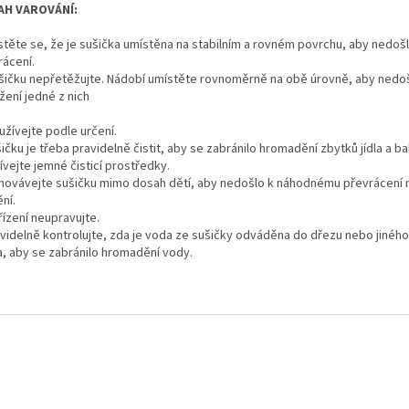
AH VAROVÁNÍ:
istěte se, že je sušička umístěna na stabilním a rovném povrchu, aby nedošl
rácení.
ušičku nepřetěžujte. Nádobí umístěte rovnoměrně na obě úrovně, aby nedoš
žení jedné z nich
užívejte podle určení.
ičku je třeba pravidelně čistit, aby se zabránilo hromadění zbytků jídla a bak
vejte jemné čisticí prostředky.
chovávejte sušičku mimo dosah dětí, aby nedošlo k náhodnému převrácení
ní.
řízení neupravujte.
avidelně kontrolujte, zda je voda ze sušičky odváděna do dřezu nebo jiné
a, aby se zabránilo hromadění vody.