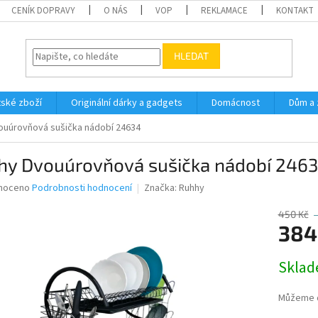
CENÍK DOPRAVY
O NÁS
VOP
REKLAMACE
KONTAKT
HLEDAT
ské zboží
Originální dárky a gadgets
Domácnost
Dům a 
ouúrovňová sušička nádobí 24634
hy Dvouúrovňová sušička nádobí 246
né
noceno
Podrobnosti hodnocení
Značka:
Ruhhy
ní
u
450 Kč
384
Měrná
Sklad
cena:
ek.
Můžeme d