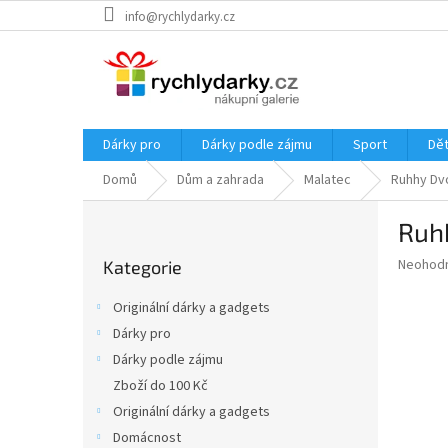
Přejít
info@rychlydarky.cz
na
obsah
Dárky pro
Dárky podle zájmu
Sport
Dět
Domů
Dům a zahrada
Malatec
Ruhhy Dv
P
Ruh
o
Přeskočit
s
Průměr
Neohod
Kategorie
kategorie
t
hodnoce
r
produkt
Originální dárky a gadgets
a
je
Dárky pro
0,0
n
z
Dárky podle zájmu
n
5
í
Zboží do 100 Kč
hvězdič
p
Originální dárky a gadgets
a
Domácnost