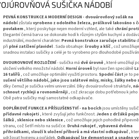
OJÚROVŇOVÁ SUŠIČKA NÁDOBÍ
PEVNÁ KONSTRUKCE A MODERNÍ DESIGN - dvouúrovňový sušák na
nádobí
zůstala
vyrobeno z odolného železa, práškově lakováno s 
povlakem
, který poskytuje nejen moderní vzhled, ale také
chrání prot
Elegantní černá barva se dokonale hodí k různým stylům kuchyní a dodáv
industriální, moderní charakter.
Pevná konstrukce zaručuje stabilitu
d
při
plné zatížení plavidel
. Sada obsahuje:
šrouby a klíč
, což umožňuje
snadnou instalaci sušičky a celé je to vyrobeno pro dlouhodobé používání
DVOUROVNOVÉ ROZLOŽENÍ
- sušička má
dvě úrovně
, které umožňují p
uložení velkého množství nádobí.
Horní úroveň
byl navržen speciálně
Lz
16 talířů
, což umožňuje optimální využití prostoru.
Spodní část
je to pe
sušení většího nádobí, jako jsou salátové mísy, misky, šálky nebo 
díky čemuž je sušička velmi univerzální. Díky dvouúrovňové struktuře,
ná
schnout rychleji a rovnoměrněji
, což zkracuje dobu potřebnou k jeho 
Obě patra sušičky mají samostatné odkapávače.
DOPLŇKOVÉ FUNKCE A PŘÍSLUŠENSTVÍ - na bocích
jsou umístěny suši
přídavné rukojeti
, které zvyšují jeho funkčnost.
Jeden z držáků pojm
šálků
,
sklenice nebo sklenice
, což umožňuje jejich pohodlné připevně
stranu, což šetří místo na sušičce.
Druhá rukojeť
,
vybavená dvěma
přihrádkami, slouží k uložení příborů a má vlastní odkapávač
, kte
udržovat hygienu a pořádek.
Odkapávač lze demontovat a snadno vyč