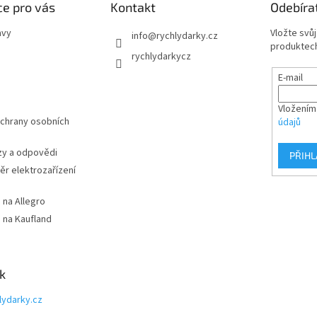
e pro vás
Kontakt
Odebíra
avy
Vložte svů
info
@
rychlydarky.cz
produktech
rychlydarkycz
E-mail
Vložením
chrany osobních
údajů
zy a odpovědi
PŘIHL
r elektrozařízení
 na Allegro
 na Kaufland
k
lydarky.cz