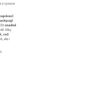
i z vysoce
kapávací
achycují
žít
snadné
tě. Díky
é, což
, ale i
m;