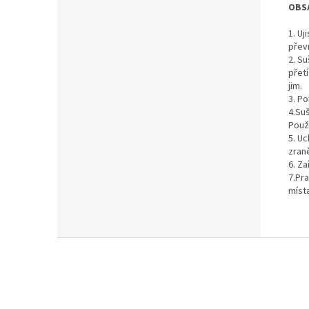
OBS
1. Uj
přev
2. S
přetí
jim.
3. Po
4.Suš
Použí
5. U
zraně
6. Za
7.Pr
míst
Z
á
p
a
t