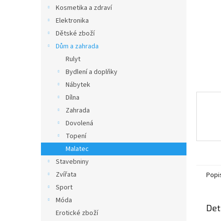
n
Kosmetika a zdraví
e
Elektronika
l
Dětské zboží
Dům a zahrada
Rulyt
Bydlení a doplňky
Nábytek
Dílna
Zahrada
Dovolená
Topení
Malatec
Stavebniny
Zvířata
Popi
Sport
Móda
Det
Erotické zboží