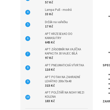
57 Kč
Lampa Pull - modrá
33 Kč
Držák na vařečku
17 Kč
APT KRZESEŁKO DO
KAMASUTRY
645 Kč
APT ZÁSOBNÍK NA VAJÍČKA
KAPACITA 30 VAJEC BÍLÁ
97 Kč
SPEC
APT PNEUMATICKÁ VÝVRTKA
110 Kč
APT POTAH NA ZAHRADNÍ
LEHÁTKO 200x70x40
315 Kč
APT POLŠTÁŘ NA NOHY MEZI
KOLENA
183 Kč
ZAH