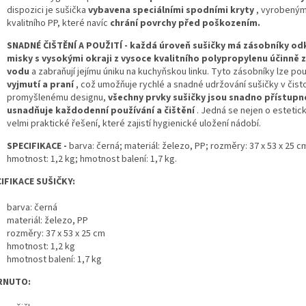
dispozici je sušička
vybavena speciálními spodními kryty
, vyrobeným
kvalitního PP, které navíc
chrání povrchy před poškozením.
SNADNÉ ČIŠTĚNÍ A POUŽITÍ - každá úroveň sušičky má zásobníky
od
misky s vysokými okraji z vysoce kvalitního polypropylenu
účinně z
vodu
a zabraňují jejímu úniku na kuchyňskou linku. Tyto zásobníky lze pou
vyjmutí a praní
, což umožňuje rychlé a snadné udržování sušičky v čisto
promyšlenému designu,
všechny prvky sušičky jsou snadno přístupn
usnadňuje každodenní používání a čištění
. Jedná se nejen o estetické
velmi praktické řešení, které zajistí hygienické uložení nádobí.
SPECIFIKACE -
barva: černá; materiál: železo, PP; rozměry: 37 x 53 x 25 c
hmotnost: 1,2 kg; hmotnost balení: 1,7 kg.
IFIKACE SUŠIČKY:
barva: černá
materiál: železo, PP
rozměry: 37 x 53 x 25 cm
hmotnost: 1,2 kg
hmotnost balení: 1,7 kg
RNUTO: