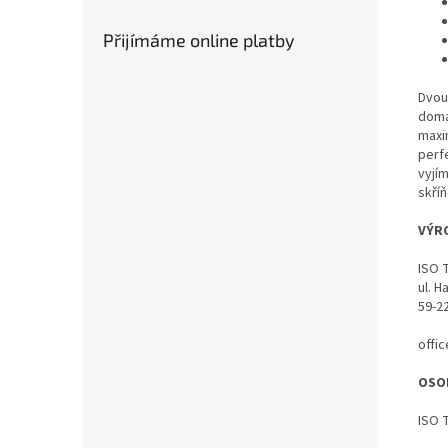
Přijímáme online platby
Dvou
doma 
maxi
perf
vyjí
skří
VÝR
ISO 
ul. 
59-2
offi
OSO
ISO 