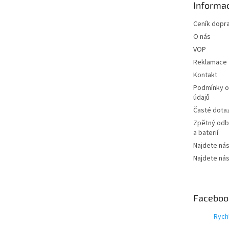
Informac
í
Ceník dopr
O nás
VOP
Reklamace
Kontakt
Podmínky o
údajů
Časté dota
Zpětný odbě
a baterií
Najdete nás
Najdete nás
Faceboo
Rych