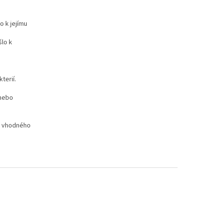
o k jejímu
lo k
terií.
 nebo
ho vhodného