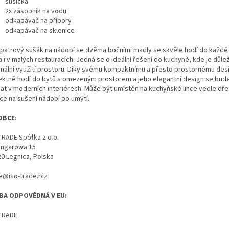
sušička
2x zásobník na vodu
odkapávač na příbory
odkapávač na sklenice
patrový sušák na nádobí se dvěma bočními madly se skvěle hodí do každé
i v malých restauracích. Jedná se o ideální řešení do kuchyně, kde je důle
mální využití prostoru. Díky svému kompaktnímu a přesto prostornému des
ektně hodí do bytů s omezeným prostorem a jeho elegantní design se bud
mat v moderních interiérech. Může být umístěn na kuchyňské lince vedle dř
ňce na sušení nádobí po umytí.
OBCE:
TRADE Spółka z o.o.
Hangarowa 15
20 Legnica, Polska
ce@iso-trade.biz
BA ODPOVĚDNÁ V EU:
TRADE