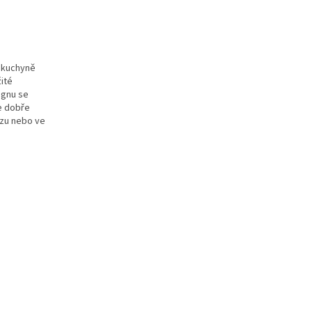
 kuchyně
žité
ignu se
e dobře
ezu nebo ve