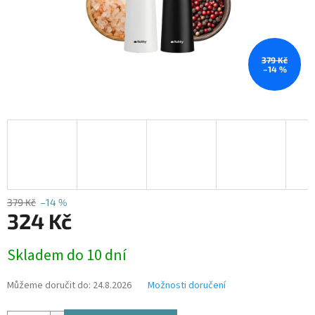
379 Kč
–14 %
379 Kč
–14 %
324 Kč
Měrná
Skladem do 10 dní
cena:
Můžeme doručit do:
24.8.2026
Možnosti doručení