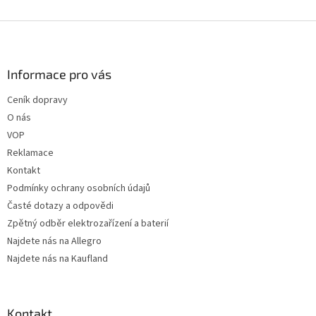
Z
á
p
a
Informace pro vás
t
Ceník dopravy
í
O nás
VOP
Reklamace
Kontakt
Podmínky ochrany osobních údajů
Časté dotazy a odpovědi
Zpětný odběr elektrozařízení a baterií
Najdete nás na Allegro
Najdete nás na Kaufland
Kontakt