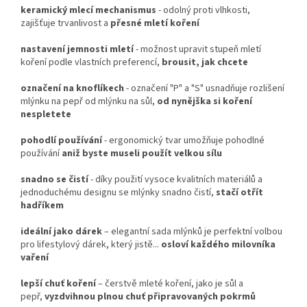
keramický mlecí mechanismus
- odolný proti vlhkosti,
zajišťuje trvanlivost a
přesné mletí koření
nastavení jemnosti mletí
- možnost upravit stupeň mletí
koření podle vlastních preferencí,
brousit, jak chcete
označení na knoflíkech
- označení "P" a "S" usnadňuje rozlišení
mlýnku na pepř od mlýnku na sůl,
od nynějška si koření
nespletete
pohodlí používání
- ergonomický tvar umožňuje pohodlné
používání
aniž byste museli použít velkou sílu
snadno se čistí
- díky použití vysoce kvalitních materiálů a
jednoduchému designu se mlýnky snadno čistí,
stačí otřít
hadříkem
ideální jako dárek
– elegantní sada mlýnků je perfektní volbou
pro lifestylový dárek, který jistě...
osloví každého milovníka
vaření
lepší chuť koření
– čerstvě mleté koření, jako je sůl a
pepř,
vyzdvihnou plnou chuť připravovaných pokrmů