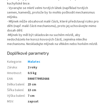
kuchyňské lince.
- Vyvarujte se mletí velmi tvrdých látek (například tvrdých
semen, kamenů), protože by to mohlo poškodit mechanismus
mlýnku.
- Mlýnek může obsahovat malé části, které představují riziko pro
děti (např. malé části mechanismu), proto jej uchovávejte mimo
dosah dětí.
-Mlýnek by měl být skladován na suchém místě, aby
nedocházelo ke korozi kovových částí, zejména mlecího
mechanismu. Neskladujte mlýnek na vlhkém nebo horkém místě.
Doplňkové parametry
Kategorie
:
Malatec
Záruka
:
2 roky
Hmotnost
:
0.5 kg
EAN
:
5900779953666
Délka balení
:
23 cm
Šířka balení
:
13 cm
Výška balení
:
7 cm
MSV
:
zapsat