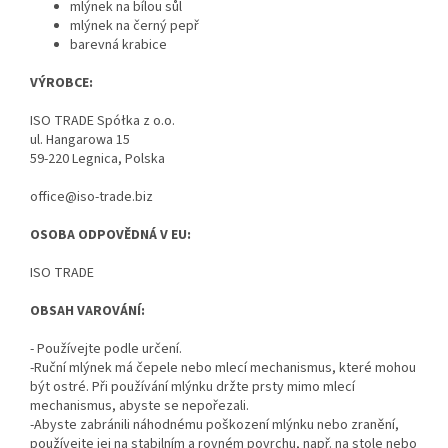
mlýnek na bílou sůl
mlýnek na černý pepř
barevná krabice
VÝROBCE:
ISO TRADE Spółka z o.o.
ul. Hangarowa 15
59-220 Legnica, Polska
office@iso-trade.biz
OSOBA ODPOVĚDNÁ V EU:
ISO TRADE
OBSAH VAROVÁNÍ:
- Používejte podle určení.
-Ruční mlýnek má čepele nebo mlecí mechanismus, které mohou
být ostré. Při používání mlýnku držte prsty mimo mlecí
mechanismus, abyste se nepořezali.
-Abyste zabránili náhodnému poškození mlýnku nebo zranění,
používejte jej na stabilním a rovném povrchu, např. na stole nebo