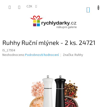
Přejít
na
CZK
NÁKUP
obsah
KOŠÍK
Ruhhy Ruční mlýnek - 2 ks. 24721
IS_17934
Průměrné
Neohodnoceno
Podrobnosti hodnocení
Značka:
Ruhhy
hodnocení
produktu
je
0,0
z
5
hvězdiček.