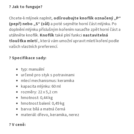
?
Jak to funguje?
Chcete-li mlýnek naplnit,
odšroubujte knoflík označený „P“
(pepř) nebo „S“ (sůl)
a poté sejměte horní část mlýnku. Po
doplnění mlýnku příslušným kořením nasaďte zpět horní část a
utáhněte knoflík.
Knoflík
také plní funkci
nastavitelná
tloušťka mletí
, která vám umožní upravit mletí koření podle
vašich vlastních preferencí.
? Specifikace sady:
typ: manuální
určené pro styk s potravinami
mlecí mechanismus: keramika
kapacita mlýnku: 60 ml
rozměry: 22 x 5,2 cm
hmotnost: 0,44 kg
hmotnost balení: 0,49 kg
barva: bílá a matná černá
materiál: dřevo, keramika, nerez
? V ceně: