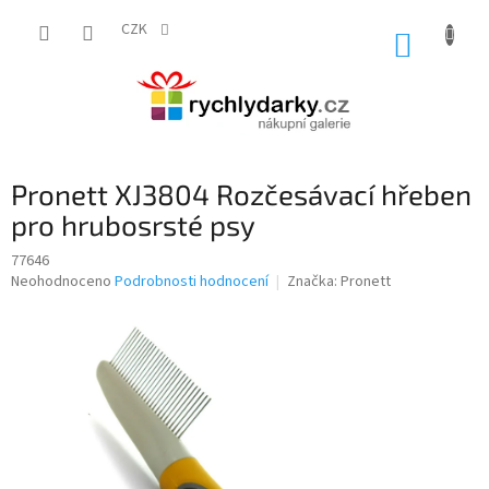
Přejít
na
CZK
NÁKUP
obsah
KOŠÍK
Pronett XJ3804 Rozčesávací hřeben
pro hrubosrsté psy
77646
Průměrné
Neohodnoceno
Podrobnosti hodnocení
Značka:
Pronett
hodnocení
produktu
je
0,0
z
5
hvězdiček.