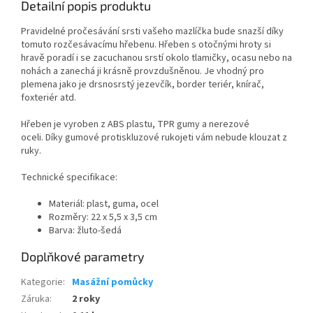
Detailní popis produktu
Pravidelné pročesávání srsti vašeho mazlíčka bude snazší díky
tomuto rozčesávacímu hřebenu. Hřeben s otočnými hroty si
hravě poradí i se zacuchanou srstí okolo tlamičky, ocasu nebo na
nohách a zanechá ji krásně provzdušněnou. Je
vhodný pro
plemena jako je drsnosrstý jezevčík, border teriér, knírač,
foxteriér atd.
Hřeben je vyroben z ABS plastu, TPR gumy a nerezové
oceli. Díky gumové protiskluzové rukojeti vám nebude klouzat z
ruky.
Technické specifikace:
Materiál: plast, guma, ocel
Rozměry: 22 x 5,5 x 3,5 cm
Barva: žluto-šedá
Doplňkové parametry
Kategorie
:
Masážní pomůcky
Záruka
:
2 roky