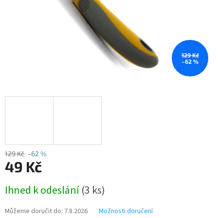
129 Kč
–62 %
129 Kč
–62 %
49 Kč
Měrná
Ihned k odeslání
(3 ks)
cena:
Můžeme doručit do:
7.8.2026
Možnosti doručení