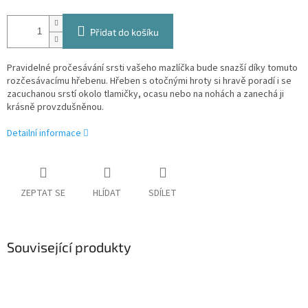
Přidat do košíku
Pravidelné pročesávání srsti vašeho mazlíčka bude snazší díky tomuto
rozčesávacímu hřebenu. Hřeben s otočnými hroty si hravě poradí i se
zacuchanou srstí okolo tlamičky, ocasu nebo na nohách a zanechá ji
krásně provzdušněnou.
Detailní informace
ZEPTAT SE
HLÍDAT
SDÍLET
Související produkty