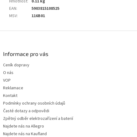
Hmotnost
:
0.11 kg
EAN
:
5903815108525
MSV
:
116B01
Z
á
p
a
Informace pro vás
t
Ceník dopravy
í
O nás
VOP
Reklamace
Kontakt
Podmínky ochrany osobních údajů
Časté dotazy a odpovědi
Zpětný odběr elektrozařízení a baterií
Najdete nás na Allegro
Najdete nás na Kaufland