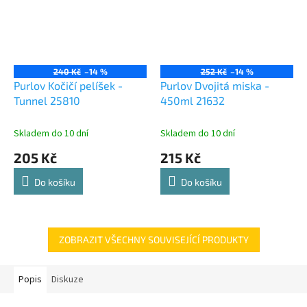
240 Kč
–14 %
252 Kč
–14 %
Purlov Kočičí pelíšek -
Purlov Dvojitá miska -
Tunnel 25810
450ml 21632
Skladem do 10 dní
Skladem do 10 dní
205 Kč
215 Kč
Do košíku
Do košíku
ZOBRAZIT VŠECHNY SOUVISEJÍCÍ PRODUKTY
Popis
Diskuze