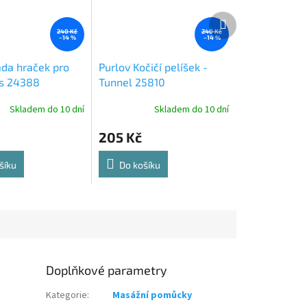
Další
produkt
240 Kč
240 Kč
–14 %
–14 %
ada hraček pro
Purlov Kočičí pelíšek -
ks 24388
Tunnel 25810
Skladem do 10 dní
Skladem do 10 dní
205 Kč
šíku
Do košíku
Doplňkové parametry
Kategorie
:
Masážní pomůcky