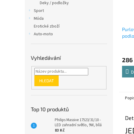
Deky / podložky
Sport
Móda
Erotické zboží
Purlo
Auto-moto
podl
ks. 2
Vyhledávání
286
D
HLEDAT
Popi
Top 10 produktů
Det
Philips Massive 17523/31/10 -
LED zahradní světlo, 9W, bílá
JE
83 Kč