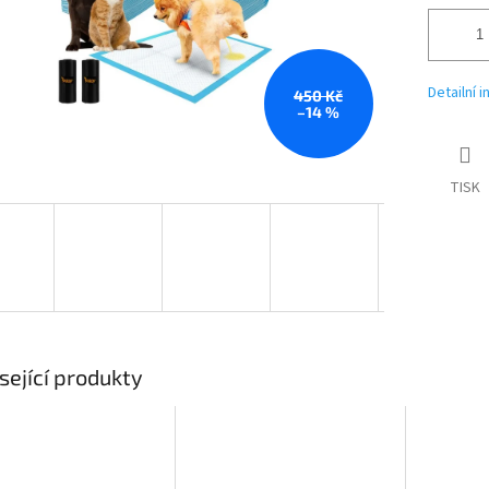
Detailní 
450 Kč
–14 %
TISK
sející produkty