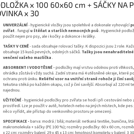
DLOŽKA x 100 60x60 cm + SÁČKY NA 
VINKA x 30
UNIVERZÁLNÍ
- hygienické vložky jsou spolehlivé a dokonale vyhovující
p
zvířat
. fungují
u štěňat a starších nemocných psů
. Hygienické podlož
použít nejen pro psy, ale i kočky a dokonce i králíky.
TAŠKY V CENĚ
- sada obsahuje rolovací tašky. K dispozici jsou 2 role. Kaž
obsahuje 15 kusů pevných, odolných sáčků.
Tašky jsou nenahraditelné
venčení vašeho mazlíčka
.
ABSORBENT I
VODOTĚSNÉ -
podložky mají vrstvu odolnou proti vlhkosti
ohrádka zůstává vždy suchá. Zadní strana má 4 utěsněné okraje, které po
ochranu proti úniku.
Reliéfní vzor na vnitřní straně rohože ji činí savě
tekutina stéká po každém okapu, což ji činí savější. Absorbují až 220 ml t
najednou.
UŽITEČNÉ
- hygienické podložky pro zvířata se hodí i při cestování neb
prostředí. Lze je použít v autě, hotelech nebo na jiných místech, kde pes
něco vyřídit, ale přístup do venkovního prostoru je omezený.
SPECIFIKACE -
barva: modrá / bílá; materiál: netkaná textilie, buničina, litá
makromolekula + sáčky (PE 100 %); rozměry podložky: 60 x 60 cm, rozměr
x 22 cm; rozměry balení: 29 x 45 x 13 cm; hmotnost kompletu v balení: 3 30