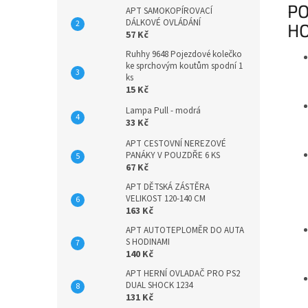
PO
APT SAMOKOPÍROVACÍ
DÁLKOVÉ OVLÁDÁNÍ
HO
57 Kč
Ruhhy 9648 Pojezdové kolečko
ke sprchovým koutům spodní 1
ks
15 Kč
Lampa Pull - modrá
33 Kč
APT CESTOVNÍ NEREZOVÉ
PANÁKY V POUZDŘE 6 KS
67 Kč
APT DĚTSKÁ ZÁSTĚRA
VELIKOST 120-140 CM
163 Kč
APT AUTOTEPLOMĚR DO AUTA
S HODINAMI
140 Kč
APT HERNÍ OVLADAČ PRO PS2
DUAL SHOCK 1234
131 Kč