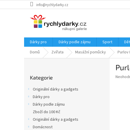
Přejít
info@rychlydarky.cz
na
obsah
Dárky pro
Dárky podle zájmu
Sport
Dět
Domů
Zvířata
Masážní pomůcky
Purlov
P
Purl
o
Přeskočit
s
Průměr
Neohod
Kategorie
kategorie
t
hodnoce
r
produkt
Originální dárky a gadgets
a
je
Dárky pro
0,0
n
z
Dárky podle zájmu
n
5
í
Zboží do 100 Kč
hvězdič
p
Originální dárky a gadgets
a
Domácnost