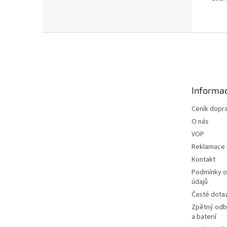
Z
á
p
a
t
Informac
í
Ceník dopr
O nás
VOP
Reklamace
Kontakt
Podmínky o
údajů
Časté dota
Zpětný odbě
a baterií