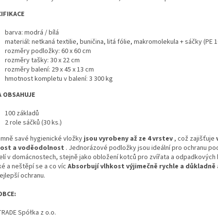
IFIKACE
barva: modrá / bílá
materiál: netkaná textilie, buničina, litá fólie, makromolekula + sáčky (PE
rozměry podložky: 60 x 60 cm
rozměry tašky: 30 x 22 cm
rozměry balení: 29 x 45 x 13 cm
hmotnost kompletu v balení: 3 300 kg
A OBSAHUJE
100 základů
2 role sáčků (30 ks.)
émně savé hygienické vložky
jsou vyrobeny až ze 4 vrstev
, což zajišťuje
ost a voděodolnost
. Jednorázové podložky jsou ideální pro ochranu po
elí v domácnostech, stejně jako obložení kotců pro zvířata a odpadkových 
é a neštěpí se a co víc
Absorbují vlhkost výjimečně rychle a důkladně
ejlepší ochranu.
OBCE:
TRADE Spółka z o.o.