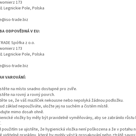
womierz 173
41 Legnickie Pole, Polska
ce@iso-trade.biz
BA ODPOVĚDNÁ V EU:
TRADE Spółka z o.o.
womierz 173
41 Legnickie Pole, Polska
ce@iso-trade.biz
AH VAROVÁNÍ:
ístěte na místo snadno dostupné pro zvíře.
ístěte na rovný a rovný povrch.
istěte se, že váš mazlíček nekousne nebo nepolyká žádnou podložku.
kud základ nepoužíváte, uložte jej na suchém a čistém místě.
ladujte mimo dosah ohně.
gienické vložky by měly být pravidelně vyměňovány, aby se zabránilo růstu b
.
d použitím se ujistěte, že hygienická vložka není poškozena a že v potahu 
é viditelné praskliny, které by mohly vést k prosakování nebo ztrátě savost