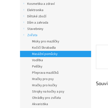
n
Kosmetika a zdraví
e
Elektronika
l
Dětské zboží
Dům a zahrada
Stavebniny
Zvířata
Misky pro mazlíčky
Kočičí škrabadla
Masážní pomůcky
Vodítka
Pelíšky
Přeprava mazlíčků
Hračky pro psy
Souvi
Hračky pro kočky
Strojky na kočky a psy
Ohrádky pro zvířata
Akvaristika