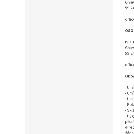
Gnie
59-2
offi
OSO
ISO 
Gnie
59-2
offi
OBS
- Um
- Um
- Uj
- Po
- Sk
- Hy
plísní
-Pře
žádn