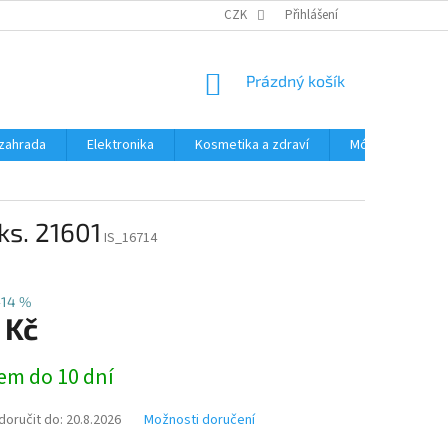
PODMÍNKY OCHRANY OSOBNÍCH ÚDAJŮ
CZK
Přihlášení
ČASTÉ DOTAZY A ODPOVĚD
NÁKUPNÍ
Prázdný košík
KOŠÍK
zahrada
Elektronika
Kosmetika a zdraví
Móda
Aut
ks. 21601
IS_16714
–14 %
 Kč
em do 10 dní
oručit do:
20.8.2026
Možnosti doručení