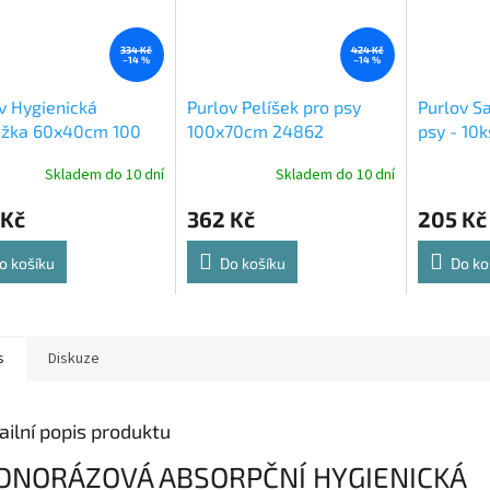
334 Kč
424 Kč
–14 %
–14 %
v Hygienická
Purlov Pelíšek pro psy
Purlov S
ožka 60x40cm 100
100x70cm 24862
psy - 10
1599
Skladem do 10 dní
Skladem do 10 dní
 Kč
362 Kč
205 Kč
o košíku
Do košíku
Do ko
s
Diskuze
ailní popis produktu
DNORÁZOVÁ ABSORPČNÍ HYGIENICKÁ