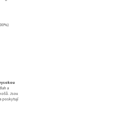
 100%)
vysokou
dlah a
košů. Jsou
a poskytují