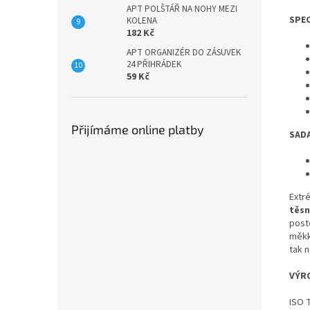
APT POLŠTÁŘ NA NOHY MEZI
SPEC
KOLENA
182 Kč
APT ORGANIZÉR DO ZÁSUVEK
24 PŘIHRÁDEK
59 Kč
Přijímáme online platby
SAD
Extr
těsn
post
měkk
tak n
VÝR
ISO 