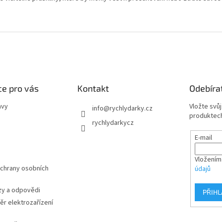
e pro vás
Kontakt
Odebíra
avy
Vložte svů
info
@
rychlydarky.cz
produktech
rychlydarkycz
E-mail
Vložením
chrany osobních
údajů
zy a odpovědi
PŘIHL
r elektrozařízení