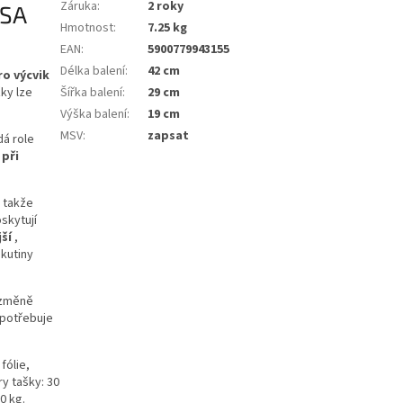
Záruka
:
2 roky
PSA
Hmotnost
:
7.25 kg
EAN
:
5900779943155
Délka balení
:
42 cm
ro výcvik
Šířka balení
:
29 cm
ky lze
Výška balení
:
19 cm
MSV
:
zapsat
dá role
 při
, takže
skytují
jší
,
ekutiny
o změně
 potřebuje
 fólie,
y tašky: 30
0 kg.