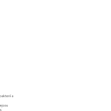
akterií a
nejsou
i.