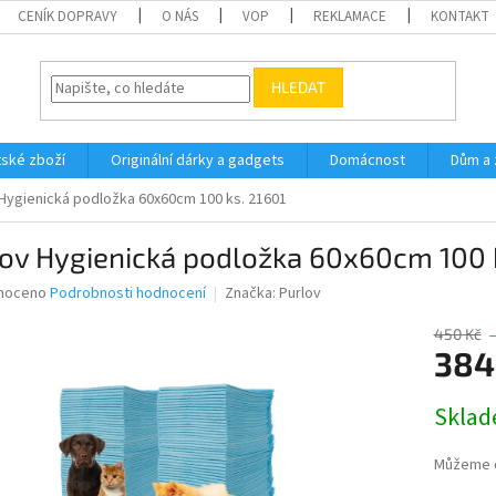
CENÍK DOPRAVY
O NÁS
VOP
REKLAMACE
KONTAKT
HLEDAT
ské zboží
Originální dárky a gadgets
Domácnost
Dům a 
 Hygienická podložka 60x60cm 100 ks. 21601
ov Hygienická podložka 60x60cm 100 
né
noceno
Podrobnosti hodnocení
Značka:
Purlov
ní
u
450 Kč
384
Měrná
Sklad
cena:
ek.
Můžeme d