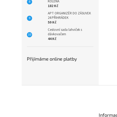
KOLENA
182 Kč
APT ORGANIZÉR DO ZÁSUVEK
24 PŘIHRÁDEK
59 Kč
Cestovní sada lahviček s
dávkovačem
44 Kč
Přijímáme online platby
Z
á
p
a
t
Informac
í