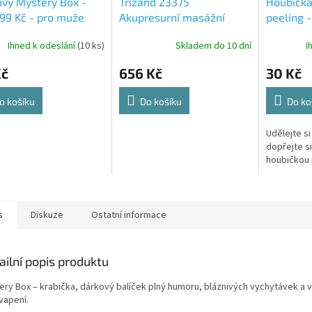
vý Mystery Box -
Trizand 23375
Houbička 
99 Kč - pro muže
Akupresurní masážní
peeling -
podložka + polštářek a
Ihned k odeslání
(10 ks)
Skladem do 10 dní
I
míčky, černozlatá
Kč
656 Kč
30 Kč
o košíku
Do košíku
Do ko
Udělejte si
dopřejte s
houbičkou n
s
Diskuze
Ostatní informace
ailní popis produktu
ery Box – krabička, dárkový balíček plný humoru, bláznivých vychytávek a 
vapení.