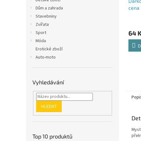
Dětské zboží
Dárko
cena 
Dům a zahrada
Stavebniny
Zvířata
64 
Sport
Móda
D
Erotické zboží
Auto-moto
Vyhledávání
Popi
HLEDAT
Det
Myst
přek
Top 10 produktů