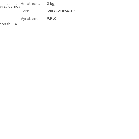
Hmotnost
:
2 kg
ouzlí úsměv
EAN
:
5907621824617
Vyrobeno
:
P.R.C
 obsahu je