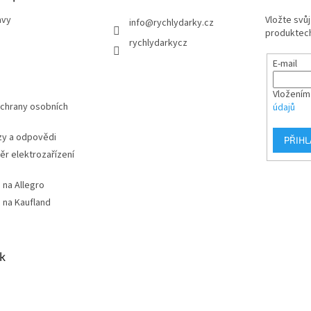
avy
Vložte svů
info
@
rychlydarky.cz
produktech
rychlydarkycz
E-mail
Vložením
chrany osobních
údajů
zy a odpovědi
PŘIHL
r elektrozařízení
 na Allegro
 na Kaufland
k