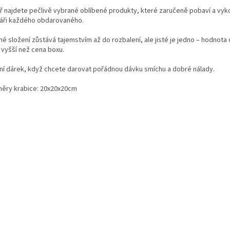
tř najdete pečlivě vybrané oblíbené produkty, které zaručeně pobaví a vyk
váři každého obdarovaného.
é složení zůstává tajemstvím až do rozbalení, ale jisté je jedno – hodnota
 vyšší než cena boxu.
lní dárek, když chcete darovat pořádnou dávku smíchu a dobré nálady.
ěry krabice: 20x20x20cm