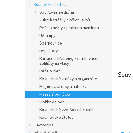
n
Kosmetika a zdraví
e
Sportovní medicína
l
Zubní kartáčky a bělení zubů
Péče o nehty / pedikúra manikúra
UV lampy
Šperkovnice
Depilátory
Kartáče a hřebeny, zastřihovače,
žehličky na vlasy
Péče o pleť
Souvi
Kosmetické kufříky a organizéry
Magnetické řasy a natáčky
Masážní pomůcky
Vložky do bot
Kosmetické zvětšovací zrcátka
Kosmetické štětce
Elektronika