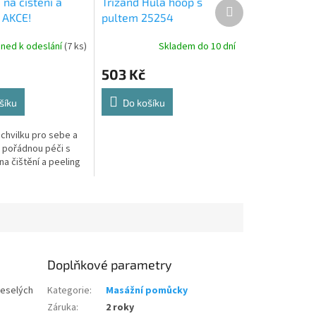
na čištění a
Trizand Hula hoop s
Další
 AKCE!
pultem 25254
produkt
hned k odeslání
(7 ks)
Skladem do 10 dní
503 Kč
šíku
Do košíku
 chvilku pro sebe a
i pořádnou péči s
a čištění a peeling
Doplňkové parametry
veselých
Kategorie
:
Masážní pomůcky
Záruka
:
2 roky