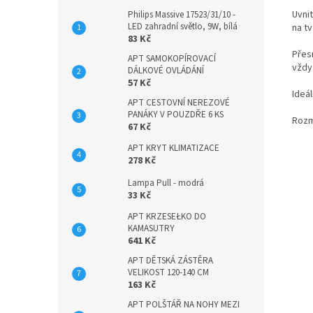
Uvni
Philips Massive 17523/31/10 -
LED zahradní světlo, 9W, bílá
na t
83 Kč
Přesn
APT SAMOKOPÍROVACÍ
vždy
DÁLKOVÉ OVLÁDÁNÍ
57 Kč
Ideá
APT CESTOVNÍ NEREZOVÉ
PANÁKY V POUZDŘE 6 KS
Rozm
67 Kč
APT KRYT KLIMATIZACE
278 Kč
Lampa Pull - modrá
33 Kč
APT KRZESEŁKO DO
KAMASUTRY
641 Kč
APT DĚTSKÁ ZÁSTĚRA
VELIKOST 120-140 CM
163 Kč
APT POLŠTÁŘ NA NOHY MEZI