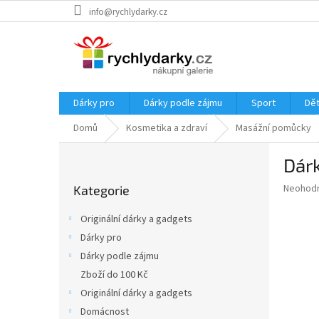
Přejít
info@rychlydarky.cz
na
obsah
Dárky pro
Dárky podle zájmu
Sport
Dět
Domů
Kosmetika a zdraví
Masážní pomůcky
P
Dárk
o
Přeskočit
s
Průměr
Neohod
Kategorie
kategorie
t
hodnoce
r
produkt
Originální dárky a gadgets
a
je
Dárky pro
0,0
n
z
Dárky podle zájmu
n
5
í
Zboží do 100 Kč
hvězdič
p
Originální dárky a gadgets
a
Domácnost