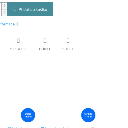
Přidat do košíku
informace
ZEPTAT SE
HLÍDAT
SDÍLET
79 Kč
589 Kč
–62 %
–14 %