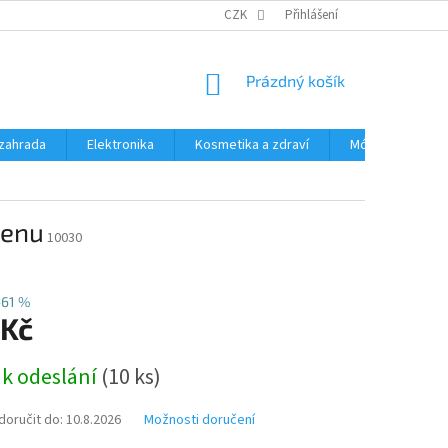
PODMÍNKY OCHRANY OSOBNÍCH ÚDAJŮ
CZK
Přihlášení
ČASTÉ DOTAZY A ODPOVĚD
NÁKUPNÍ
Prázdný košík
KOŠÍK
zahrada
Elektronika
Kosmetika a zdraví
Móda
Aut
ženu
10030
–61 %
 Kč
 k odeslání
(10 ks)
oručit do:
10.8.2026
Možnosti doručení