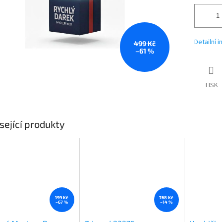
Detailní 
499 Kč
–61 %
TISK
sející produkty
199 Kč
768 Kč
–67 %
–14 %