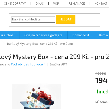
CENÍK DOPRAVY
O NÁS
VOP
REKLAMACE
KONTAKT
HLEDAT
ské zboží
Originální dárky a gadgets
Domácnost
Dům a 
Dárkový Mystery Box - cena 299 Kč - pro ženu
ový Mystery Box - cena 299 Kč - pro 
né
noceno
Podrobnosti hodnocení
Značka:
APT
ní
u
499 Kč
194
Měrná
Ihned
cena:
ek.
Můžeme d