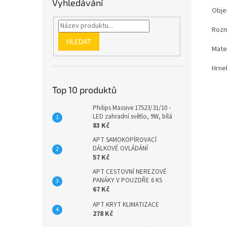
Vyhledávání
Obje
Rozm
HLEDAT
Mate
Hrne
Top 10 produktů
Philips Massive 17523/31/10 -
LED zahradní světlo, 9W, bílá
83 Kč
APT SAMOKOPÍROVACÍ
DÁLKOVÉ OVLÁDÁNÍ
57 Kč
APT CESTOVNÍ NEREZOVÉ
PANÁKY V POUZDŘE 6 KS
67 Kč
APT KRYT KLIMATIZACE
278 Kč