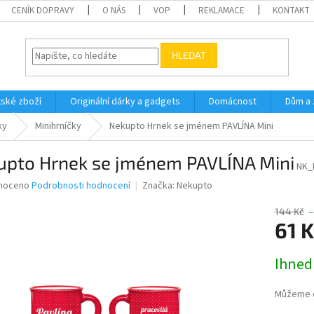
CENÍK DOPRAVY
O NÁS
VOP
REKLAMACE
KONTAKT
HLEDAT
ské zboží
Originální dárky a gadgets
Domácnost
Dům a 
ky
Minihrníčky
Nekupto Hrnek se jménem PAVLÍNA Mini
upto Hrnek se jménem PAVLÍNA Mini
NK_
né
noceno
Podrobnosti hodnocení
Značka:
Nekupto
ní
u
144 Kč
–
61 K
Měrná
Ihned
cena:
ek.
Můžeme d