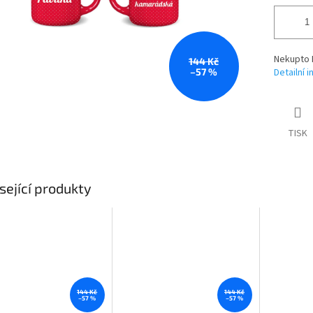
Nekupto 
144 Kč
–57 %
Detailní 
TISK
sející produkty
144 Kč
144 Kč
–57 %
–57 %