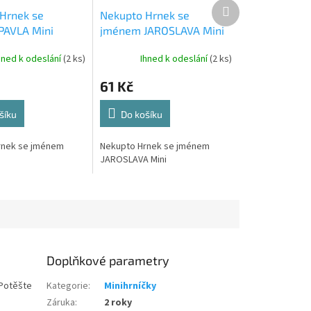
Další
Hrnek se
Nekupto Hrnek se
produkt
PAVLA Mini
jménem JAROSLAVA Mini
hned k odeslání
(2 ks)
Ihned k odeslání
(2 ks)
61 Kč
šíku
Do košíku
rnek se jménem
Nekupto Hrnek se jménem
JAROSLAVA Mini
Doplňkové parametry
 Potěšte
Kategorie
:
Minihrníčky
Záruka
:
2 roky