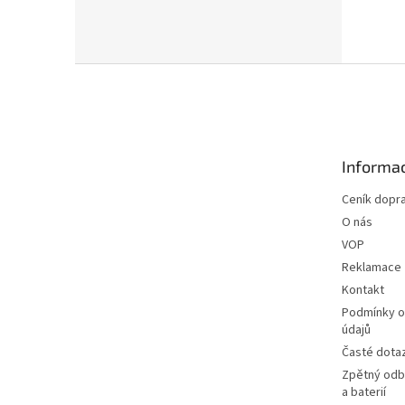
Z
á
p
a
t
Informac
í
Ceník dopr
O nás
VOP
Reklamace
Kontakt
Podmínky o
údajů
Časté dota
Zpětný odbě
a baterií