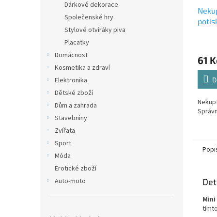
Dárkové dekorace
Nekup
Společenské hry
potis
Stylové otvíráky piva
Mini
Placatky
Domácnost
61 K
Kosmetika a zdraví
Elektronika
D
Dětské zboží
Nekupt
Dům a zahrada
Správn
Stavebniny
Zvířata
Sport
Popi
Móda
Erotické zboží
Auto-moto
Det
Mini
tímt