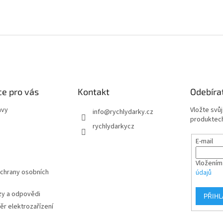
e pro vás
Kontakt
Odebíra
avy
Vložte svů
info
@
rychlydarky.cz
produktech
rychlydarkycz
E-mail
Vložením
chrany osobních
údajů
zy a odpovědi
PŘIHL
r elektrozařízení