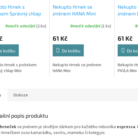
to Hrnek s
Nekupto Hrnek se
Nekupto 
kem Správný chlap
jménem HANA Mini
jménem 
Ihned k odeslání
(2 ks)
Ihned k odeslání
(1 ks)
I
č
61 Kč
61 Kč
o košíku
Do košíku
Do ko
o Hrnek s potiskem
Nekupto Hrnek se jménem
Nekupto H
ý chlap Mini
HANA Mini
PAVLA Mini
s
Diskuze
ailní popis produktu
 hrneček
se jménem je skvělým dárkem pro každého milovníka
espressa
.
o hrnečkem svou kamarádku, sestru, maminku či kolegyni.