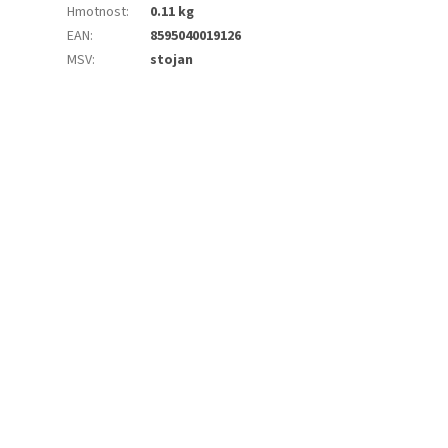
Hmotnost
:
0.11 kg
EAN
:
8595040019126
MSV
:
stojan