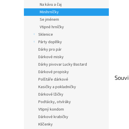
n
Na kávu a čaj
e
Minihrníčky
l
Se jménem
Vtipné hrníčky
Sklenice
Párty doplňky
Dárky pro pár
Dárkové misky
Dárky pivovar Lucky Bastard
Dárkové propisky
Souvi
Polštáře dárkové
Kasičky a pokladničky
Dárkové lžičky
Podtácky, otvíráky
Vtipný kondom
Dárkové krabičky
Klíčenky