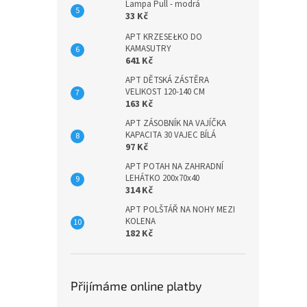
Lampa Pull - modrá
33 Kč
APT KRZESEŁKO DO
KAMASUTRY
641 Kč
APT DĚTSKÁ ZÁSTĚRA
VELIKOST 120-140 CM
163 Kč
APT ZÁSOBNÍK NA VAJÍČKA
KAPACITA 30 VAJEC BÍLÁ
97 Kč
APT POTAH NA ZAHRADNÍ
LEHÁTKO 200x70x40
314 Kč
APT POLŠTÁŘ NA NOHY MEZI
KOLENA
182 Kč
Přijímáme online platby