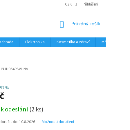
PODMÍNKY OCHRANY OSOBNÍCH ÚDAJŮ
CZK
Přihlášení
ČASTÉ DOTAZY A ODPOVĚD
NÁKUPNÍ
Prázdný košík
KOŠÍK
zahrada
Elektronika
Kosmetika a zdraví
Móda
Aut
HNJH064PAVLINA
57 %
č
 k odeslání
(2 ks)
oručit do:
10.8.2026
Možnosti doručení