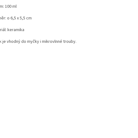
m: 100 ml
ěr: o 6,5 x 5,5 cm
riál: keramika
k je vhodný do myčky i mikrovlnné trouby.