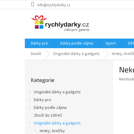
Přejít
info@rychlydarky.cz
na
obsah
Dárky pro
Dárky podle zájmu
Sport
Dět
Domů
Originální dárky a gadgets
Hrnky, hrníč
P
Nek
o
Přeskočit
s
Průměr
Neohod
Kategorie
kategorie
t
hodnoce
r
produkt
Originální dárky a gadgets
a
je
Dárky pro
0,0
n
z
Dárky podle zájmu
n
5
í
Zboží do 100 Kč
hvězdič
p
Originální dárky a gadgets
a
Hrnky, hrníčky