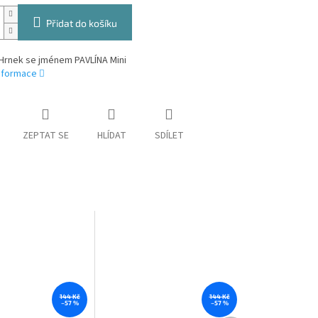
Přidat do košíku
Hrnek se jménem PAVLÍNA Mini
informace
ZEPTAT SE
HLÍDAT
SDÍLET
144 Kč
144 Kč
–57 %
–57 %