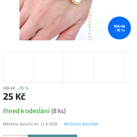
105 Kč
–76 %
105 Kč
–76 %
25 Kč
Měrná
Ihned k odeslání
(8 ks)
cena:
Můžeme doručit do:
11.8.2026
Možnosti doručení