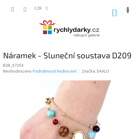
Přejít
na
CZK
NÁKUP
obsah
KOŠÍK
Náramek - Sluneční soustava D209
B2B_87254
Průměrné
Neohodnoceno
Podrobnosti hodnocení
Značka:
DAALO
hodnocení
produktu
je
0,0
z
5
hvězdiček.