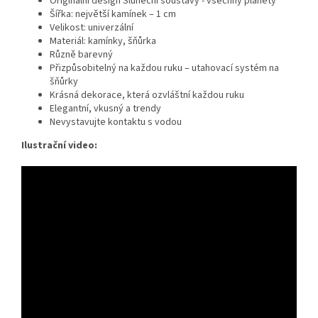
Originální design Sluneční soustavy - všechny planety
Šířka: největší kamínek – 1 cm
Velikost: univerzální
Materiál: kamínky, šňůrka
Různě barevný
Přizpůsobitelný na každou ruku – utahovací systém na
šňůrky
Krásná dekorace, která ozvláštní každou ruku
Elegantní, vkusný a trendy
Nevystavujte kontaktu s vodou
Ilustrační video: