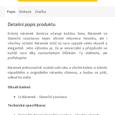
Popis
Diskuze
Značka
Detailní popis produktu
Krásný náramek doslova očaruje každou ženu. Náramek se
Sluneční soustavou nejen ohromí milovnice Vesmíru, ale i
všechny ostatní. Náramek totiž na ruce vypadá velmi vkusně a
elegantně. Jeho výhodou je, že je univerzální a přizpůsobí se
každé ruce díky nastavitelným šňůrkám. Ty utáhnete, jak
potřebujete.
Náramek jednoznačně ozdobí vaši ruku a všichni kolem si tohoto
nápaditého a originálního náramku všimnou, a budou se ptát,
odkud ho máte.
Obsah balení:
1x Náramek – Sluneční soustava
Technická specifikace: