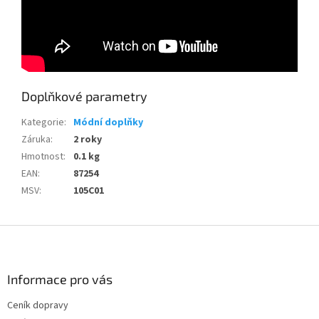
Doplňkové parametry
Kategorie
:
Módní doplňky
Záruka
:
2 roky
Hmotnost
:
0.1 kg
EAN
:
87254
MSV
:
105C01
Z
á
p
a
Informace pro vás
t
Ceník dopravy
í