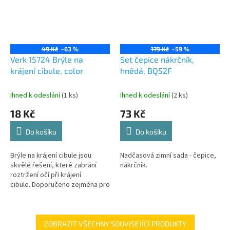
49 Kč
–63 %
179 Kč
–59 %
Verk 15724 Brýle na
Set čepice nákrčník,
krájení cibule, color
hnědá, BQ52F
Ihned k odeslání
(1 ks)
Ihned k odeslání
(2 ks)
18 Kč
73 Kč
Do košíku
Do košíku
Brýle na krájení cibule jsou
Nadčasová zimní sada - čepice,
skvělé řešení, které zabrání
nákrčník.
roztržení očí při krájení
cibule. Doporučeno zejména pro
ty, kteří mají citlivé oči. Lze je
také použít při grilování,...
ZOBRAZIT VŠECHNY SOUVISEJÍCÍ PRODUKTY