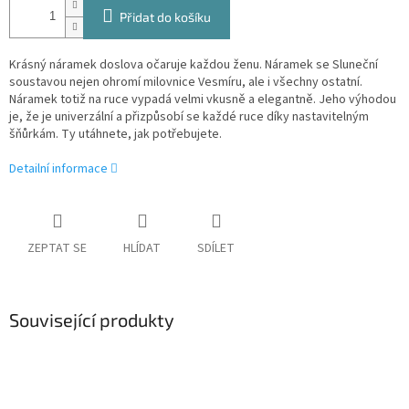
Přidat do košíku
Krásný náramek doslova očaruje každou ženu. Náramek se Sluneční
soustavou nejen ohromí milovnice Vesmíru, ale i všechny ostatní.
Náramek totiž na ruce vypadá velmi vkusně a elegantně. Jeho výhodou
je, že je univerzální a přizpůsobí se každé ruce díky nastavitelným
šňůrkám. Ty utáhnete, jak potřebujete.
Detailní informace
ZEPTAT SE
HLÍDAT
SDÍLET
Související produkty