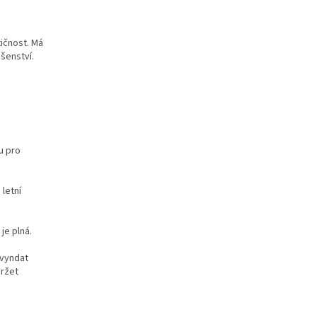
tičnost. Má
ušenství.
u pro
 letní
je plná.
 vyndat
držet