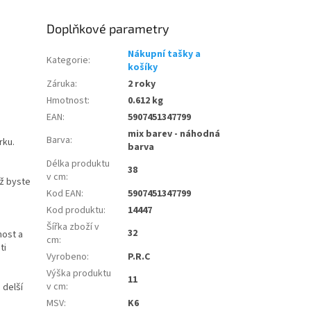
Doplňkové parametry
Nákupní tašky a
Kategorie
:
košíky
Záruka
:
2 roky
Hmotnost
:
0.612 kg
EAN
:
5907451347799
mix barev - náhodná
Barva
:
rku.
barva
Délka produktu
38
v cm
:
iž byste
Kod EAN
:
5907451347799
Kod produktu
:
14447
Šířka zboží v
32
nost a
cm
:
ti
Vyrobeno
:
P.R.C
Výška produktu
11
v cm
:
 delší
MSV
:
K6