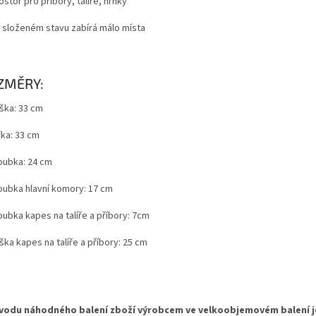
stor pro příbory, talíře, hrnky
 složeném stavu zabírá málo místa
ZMĚRY:
ška: 33 cm
řka: 33 cm
oubka: 24 cm
oubka hlavní komory: 17 cm
oubka kapes na talíře a příbory: 7cm
ka kapes na talíře a příbory: 25 cm
vodu náhodného balení zboží výrobcem ve velkoobjemovém balení j