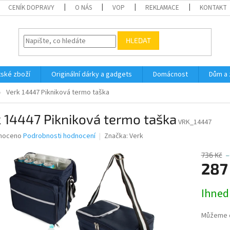
CENÍK DOPRAVY
O NÁS
VOP
REKLAMACE
KONTAKT
HLEDAT
ské zboží
Originální dárky a gadgets
Domácnost
Dům a 
Verk 14447 Pikniková termo taška
 14447 Pikniková termo taška
VRK_14447
né
noceno
Podrobnosti hodnocení
Značka:
Verk
ní
u
736 Kč
–
287
Měrná
Ihned
cena:
ek.
Můžeme d