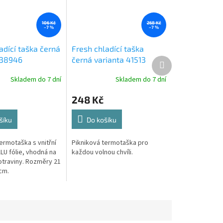
106 Kč
268 Kč
–7 %
–7 %
adící taška černá
Fresh chladící taška
 38946
černá varianta 41513
Další
produkt
Skladem do 7 dní
Skladem do 7 dní
248 Kč
šíku
Do košíku
ermotaška s vnitřní
Pikniková termotaška pro
LU fólie, vhodná na
každou volnou chvíli.
otraviny. Rozměry 21
 cm.