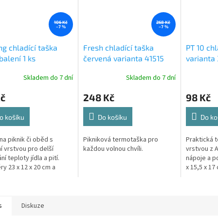
106 Kč
268 Kč
–7 %
–7 %
ng chladící taška
Fresh chladící taška
PT 10 chl
balení 1 ks
červená varianta 41515
varianta
Skladem do 7 dní
Skladem do 7 dní
Kč
248 Kč
98 Kč
o košíku
Do košíku
Do ko
na piknik či oběd s
Pikniková termotaška pro
Praktická t
ní vrstvou pro delší
každou volnou chvíli.
vrstvou z A
í teploty jídla a pití.
nápoje a p
y 23 x 12 x 20 cm a
x 15,5 x 17
 l.
s
Diskuze