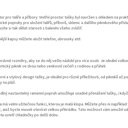
or pro talíře a příbory: Vnitřní prostor tašky byl navržen s ohledem na prak
ické popruhy pro uložení talířů, příborů, sklenic a dalšího piknikového přísl
íte si tak dělat starosti s balením všeho zvlášť.
nější kapsy můžete uložit telefon, ubrousky atd.
právné rozměry, aby se do něj vešlo nádobí pro více osob. Je ideální volbo
tický piknik ve dvou nebo venkovní večeři s rodinou a přáteli.
ní a stylový design tašky, je ideální pro různé příležitosti, od pikniků až po
y na pláž.
dlný nastavitelný ramenní popruh umožňuje snadné přenášení tašky, i když 
a má velmi užitečnou funkci, kterou je malá klopa. Můžete přes ni například
v, aniž byste museli otevírat velkou přihrádku. Tato možnost vám umožní u
tu uvnitř chladničky po delší dobu .