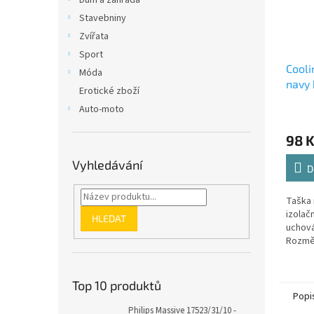
Dům a zahrada
Stavebniny
Zvířata
Sport
Cooli
Móda
navy 
Erotické zboží
Auto-moto
98 
Vyhledávání
D
Taška 
izolač
HLEDAT
uchován
Rozměr
objem 6
Top 10 produktů
Popi
Philips Massive 17523/31/10 -