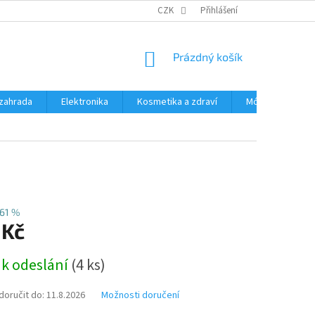
PODMÍNKY OCHRANY OSOBNÍCH ÚDAJŮ
CZK
Přihlášení
ČASTÉ DOTAZY A ODPOVĚD
NÁKUPNÍ
Prázdný košík
KOŠÍK
zahrada
Elektronika
Kosmetika a zdraví
Móda
Aut
61 %
 Kč
 k odeslání
(4 ks)
oručit do:
11.8.2026
Možnosti doručení