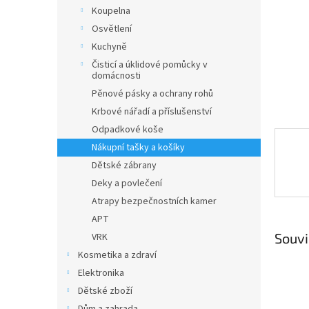
n
Koupelna
e
Osvětlení
l
Kuchyně
Čisticí a úklidové pomůcky v
domácnosti
Pěnové pásky a ochrany rohů
Krbové nářadí a příslušenství
Odpadkové koše
Nákupní tašky a košíky
Dětské zábrany
Deky a povlečení
Atrapy bezpečnostních kamer
APT
Souvi
VRK
Kosmetika a zdraví
Elektronika
Dětské zboží