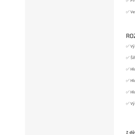
✅ Pro
✅ Ve
RO
✅ Vý
✅ Ší
✅ Hl
✅ Hl
✅ Hl
✅ Výš
Z dů