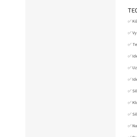
TE
✅ Kó
✅ Vy
✅ Te
✅ Ide
✅ Uza
✅ Ide
✅ Sil
✅ Kl
✅ Si
✅ Na 