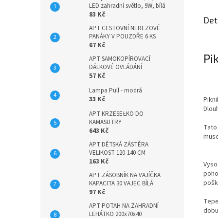
LED zahradní světlo, 9W, bílá
83 Kč
Det
APT CESTOVNÍ NEREZOVÉ
PANÁKY V POUZDŘE 6 KS
67 Kč
Pi
APT SAMOKOPÍROVACÍ
DÁLKOVÉ OVLÁDÁNÍ
57 Kč
Lampa Pull - modrá
33 Kč
Pikni
Dlou
APT KRZESEŁKO DO
KAMASUTRY
Tato 
643 Kč
musel
APT DĚTSKÁ ZÁSTĚRA
VELIKOST 120-140 CM
163 Kč
Vyso
pohod
APT ZÁSOBNÍK NA VAJÍČKA
pošk
KAPACITA 30 VAJEC BÍLÁ
97 Kč
Tepel
APT POTAH NA ZAHRADNÍ
dobu.
LEHÁTKO 200x70x40