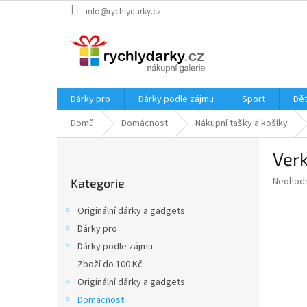
Přejít
info@rychlydarky.cz
na
obsah
Dárky pro
Dárky podle zájmu
Sport
Dět
Domů
Domácnost
Nákupní tašky a košíky
P
Verk
o
Přeskočit
s
Průměr
Neohod
Kategorie
kategorie
t
hodnoce
r
produkt
Originální dárky a gadgets
a
je
Dárky pro
0,0
n
z
Dárky podle zájmu
n
5
í
Zboží do 100 Kč
hvězdič
p
Originální dárky a gadgets
a
Domácnost