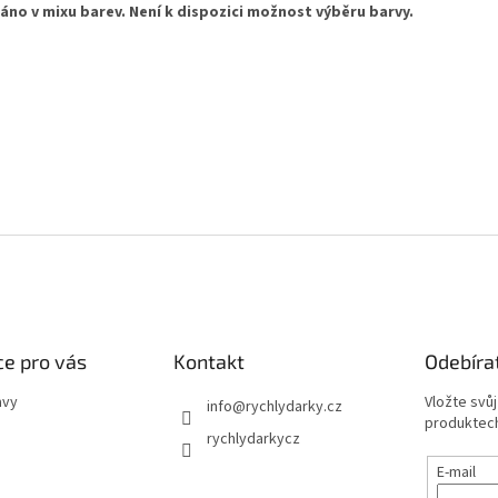
láno v mixu barev. Není k dispozici možnost výběru barvy.
e pro vás
Kontakt
Odebíra
avy
Vložte svů
info
@
rychlydarky.cz
produktech
rychlydarkycz
E-mail