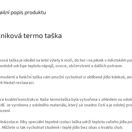
ailní popis produktu
kniková termo taška
ková taška je ideální na letní výlety k moři, do hor i na piknik v městském pa
hodobě udržuje teplotu nápojů, ovoce, občerstvení a dalších potravin.
moderní a funkční taška vám umožní vychutnat si oblíbené jídlo kdekoli, an
i hledat restauraci.
ce kvalitní konstrukce: Naše termotaška byla vytvořena s ohledem na odol
lí. Je vyrobena z odolného materiálu, který se snadno čistí a je odolný pro
ození.
náizolace: Díky speciální tepelné izolaci taška udrží teplotu vašeho jídla po
 Můžete si tak vychutnat studené i teplé jídlo bez obav o kvalitu chuti.