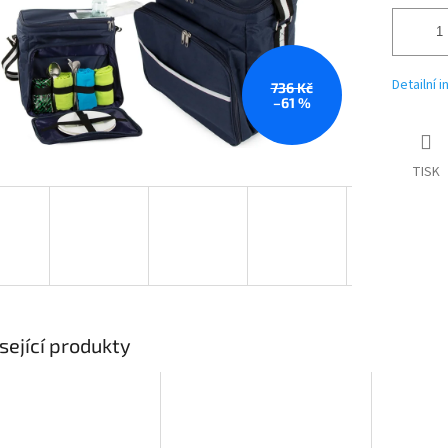
Detailní 
736 Kč
–61 %
TISK
sející produkty