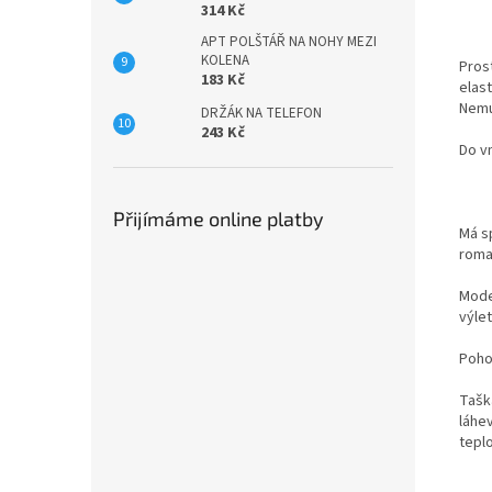
314 Kč
APT POLŠTÁŘ NA NOHY MEZI
KOLENA
Prost
183 Kč
elast
Nemus
DRŽÁK NA TELEFON
243 Kč
Do v
Přijímáme online platby
Má s
roman
Moder
výlet
Poho
Tašk
láhe
teplo