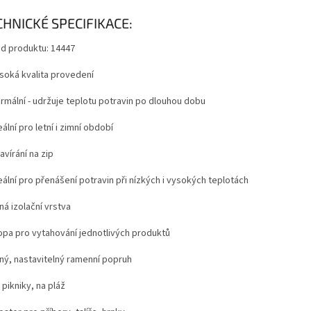
CHNICKÉ SPECIFIKACE:
d produktu: 14447
soká kvalita provedení
rmální - udržuje teplotu potravin po dlouhou dobu
ální pro letní i zimní období
vírání na zip
ální pro přenášení potravin při nízkých i vysokých teplotách
ná izolační vrstva
opa pro vytahování jednotlivých produktů
lný, nastavitelný ramenní popruh
pikniky, na pláž