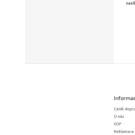
zasí
Z
á
p
a
t
Informac
í
Ceník dopr
O nás
VOP
Reklamace