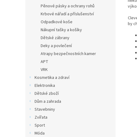
někol
Pěnové pásky a ochrany rohů
výkon
Krbové nářadí a příslušenství
Clev
Odpadkové koše
by c
Nákupní tašky a košíky
Dětské zábrany
Deky a povlečení
Atrapy bezpečnostních kamer
APT
VRK
Kosmetika a zdraví
Elektronika
Dětské zboží
Dům a zahrada
Stavebniny
Zvířata
Sport
Móda