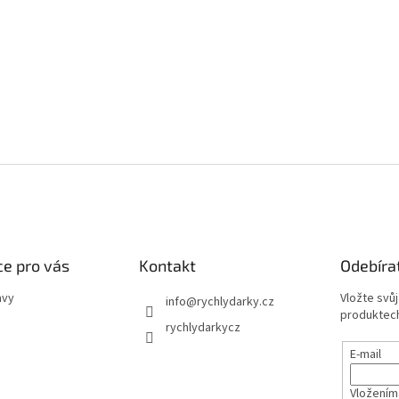
e pro vás
Kontakt
Odebíra
avy
Vložte svů
info
@
rychlydarky.cz
produktech
rychlydarkycz
E-mail
Vložením