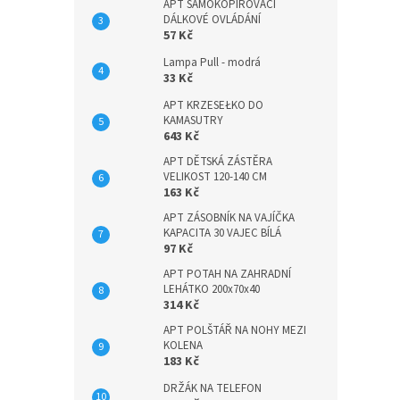
APT SAMOKOPÍROVACÍ
DÁLKOVÉ OVLÁDÁNÍ
57 Kč
Lampa Pull - modrá
33 Kč
APT KRZESEŁKO DO
KAMASUTRY
643 Kč
APT DĚTSKÁ ZÁSTĚRA
VELIKOST 120-140 CM
163 Kč
APT ZÁSOBNÍK NA VAJÍČKA
KAPACITA 30 VAJEC BÍLÁ
97 Kč
APT POTAH NA ZAHRADNÍ
LEHÁTKO 200x70x40
314 Kč
APT POLŠTÁŘ NA NOHY MEZI
KOLENA
183 Kč
DRŽÁK NA TELEFON