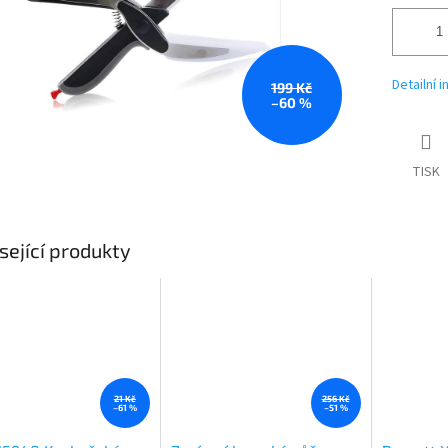
Detailní 
199 Kč
–60 %
TISK
sející produkty
21 Kč
256 Kč
–61 %
–51 %