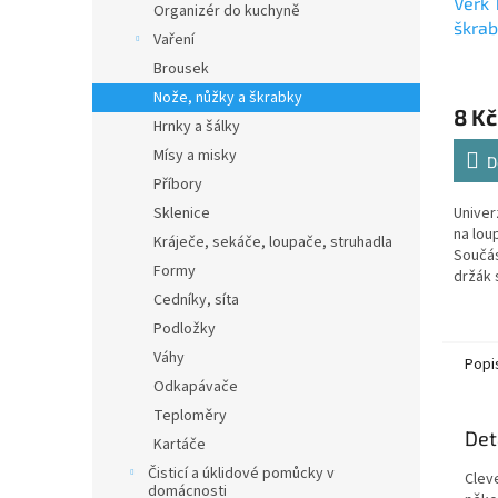
Verk
Organizér do kuchyně
škrab
Vaření
COLO
Brousek
Nože, nůžky a škrabky
8 Kč
Hrnky a šálky
Mísy a misky
D
Příbory
Sklenice
Univer
na lou
Kráječe, sekáče, loupače, struhadla
Součást
Formy
držák 
který 
Cedníky, síta
ušpině
Podložky
Váhy
Popi
Odkapávače
Teploměry
Det
Kartáče
Čisticí a úklidové pomůcky v
Cleve
domácnosti