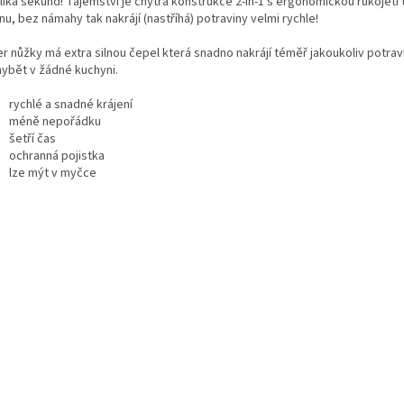
ika sekund! Tajemství je chytrá konstrukce 2-in-1 s ergonomickou rukojetí 
u, bez námahy tak nakrájí (nastříhá) potraviny velmi rychle!
er nůžky má extra silnou čepel která snadno nakrájí téměř jakoukoliv potrav
hybět v žádné kuchyni.
rychlé a snadné krájení
méně nepořádku
šetří čas
ochranná pojistka
lze mýt v myčce