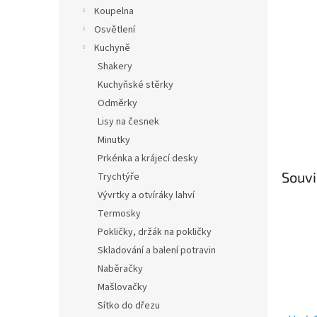
n
Koupelna
e
Osvětlení
l
Kuchyně
Shakery
Kuchyňské stěrky
Odměrky
Lisy na česnek
Minutky
Prkénka a krájecí desky
Souvi
Trychtýře
Vývrtky a otvíráky lahví
Termosky
Pokličky, držák na pokličky
Skladování a balení potravin
Naběračky
Mašlovačky
Sítko do dřezu