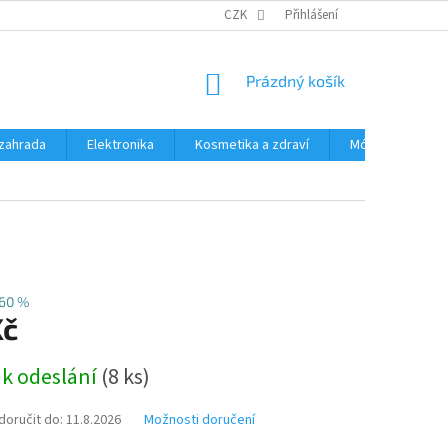
PODMÍNKY OCHRANY OSOBNÍCH ÚDAJŮ
CZK
Přihlášení
ČASTÉ DOTAZY A ODPOVĚD
NÁKUPNÍ
Prázdný košík
KOŠÍK
zahrada
Elektronika
Kosmetika a zdraví
Móda
Aut
60 %
Kč
 k odeslání
(8 ks)
oručit do:
11.8.2026
Možnosti doručení