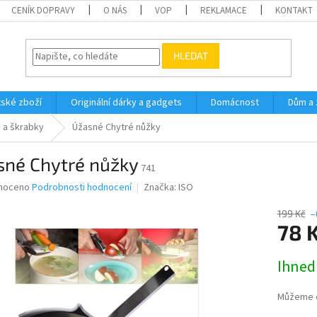
CENÍK DOPRAVY
O NÁS
VOP
REKLAMACE
KONTAKT
HLEDAT
ské zboží
Originální dárky a gadgets
Domácnost
Dům a 
 a škrabky
Úžasné Chytré nůžky
sné Chytré nůžky
741
né
noceno
Podrobnosti hodnocení
Značka:
ISO
ní
u
199 Kč
–
78 
Měrná
Ihned
cena:
ek.
Můžeme d