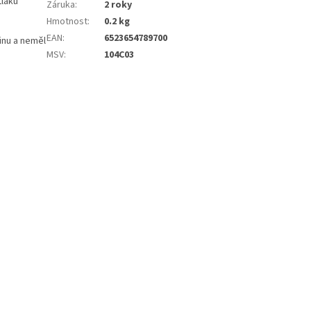
tlaku
Záruka
:
2 roky
Hmotnost
:
0.2 kg
EAN
:
6523654789700
inu a neměl
MSV
:
104C03