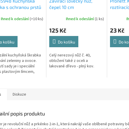
 15948 Kuchyňská
Zavírací lovecký nůž,
Pronett 
ka s ochranou prstů
čepel 10 cm
roztírací
R
ks
Ihned k odeslání
(>10 ks)
Ihned k odeslání
(1 ks)
I
125 Kč
23 Kč
o košíku
Do košíku
Do ko
zální kuchyňská škrabka
Celý nerezový nůž č. 40,
pání zeleniny a ovoce.
obložení také z oceli a
í sady je i speciální
lakované dřevo - plný kov.
s plastovým límcem,
zabraňuje zranění nebo
ní rukou při loupání.
s
Diskuze
ailní popis produktu
r je revoluční nůž a prkénko 2-in-1, která nakrájí vaše oblíbené potraviny 