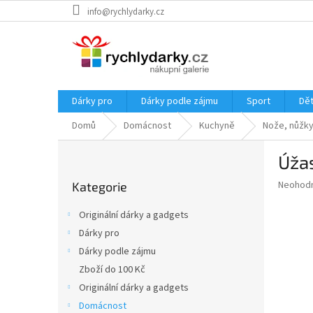
Přejít
info@rychlydarky.cz
na
obsah
Dárky pro
Dárky podle zájmu
Sport
Dět
Domů
Domácnost
Kuchyně
Nože, nůžky
P
Úža
o
Přeskočit
s
Průměr
Neohod
Kategorie
kategorie
t
hodnoce
r
produkt
Originální dárky a gadgets
a
je
Dárky pro
0,0
n
z
Dárky podle zájmu
n
5
í
Zboží do 100 Kč
hvězdič
p
Originální dárky a gadgets
a
Domácnost