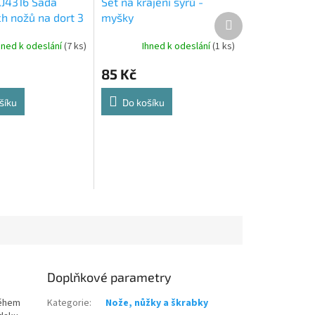
XJ4316 Sada
Set na krájení sýrů -
ch nožů na dort 3
myšky
Další
produkt
hned k odeslání
(7 ks)
Ihned k odeslání
(1 ks)
85 Kč
šíku
Do košíku
Doplňkové parametry
během
Kategorie
:
Nože, nůžky a škrabky