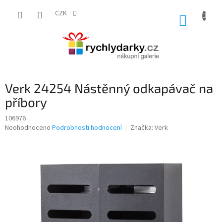
Přejít
na
CZK
NÁKUP
obsah
KOŠÍK
Verk 24254 Nástěnný odkapávač na
příbory
106976
Průměrné
Neohodnoceno
Podrobnosti hodnocení
Značka:
Verk
hodnocení
produktu
je
0,0
z
5
hvězdiček.