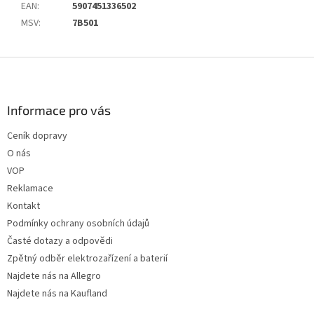
EAN
:
5907451336502
MSV
:
7B501
Z
á
p
a
Informace pro vás
t
Ceník dopravy
í
O nás
VOP
Reklamace
Kontakt
Podmínky ochrany osobních údajů
Časté dotazy a odpovědi
Zpětný odběr elektrozařízení a baterií
Najdete nás na Allegro
Najdete nás na Kaufland