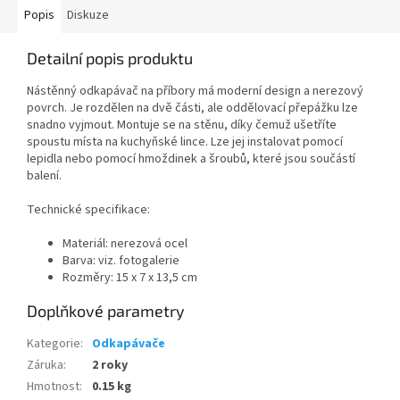
Popis
Diskuze
Detailní popis produktu
Nástěnný odkapávač na příbory má moderní design a nerezový
povrch.
Je rozdělen na dvě části, ale oddělovací přepážku lze
snadno vyjmout. Montuje se na stěnu, díky čemuž ušetříte
spoustu místa na kuchyňské lince. Lze jej instalovat pomocí
lepidla nebo pomocí hmoždinek a šroubů, které jsou součástí
balení.
Technické specifikace:
Materiál: nerezová ocel
Barva: viz. fotogalerie
Rozměry: 15 x 7 x 13,5 cm
Doplňkové parametry
Kategorie
:
Odkapávače
Záruka
:
2 roky
Hmotnost
:
0.15 kg