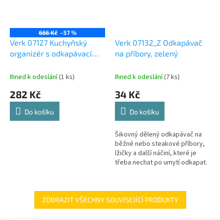
666 Kč
–57 %
Verk 07127 Kuchyňský
Verk 07132_Z Odkapávač
organizér s odkapávací
na příbory, zelený
miskou černý
Ihned k odeslání
(1 ks)
Ihned k odeslání
(7 ks)
282 Kč
34 Kč
Do košíku
Do košíku
Šikovný dělený odkapávač na
běžné nebo steakové příbory,
lžičky a další náčiní, které je
třeba nechat po umytí odkapat.
ZOBRAZIT VŠECHNY SOUVISEJÍCÍ PRODUKTY