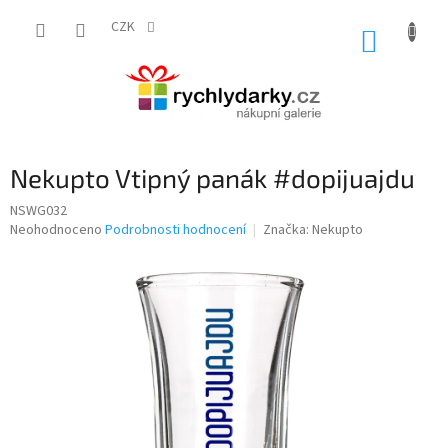
Přejít
na
CZK
NÁKUP
obsah
KOŠÍK
Nekupto Vtipný panák #dopijuajdu
NSWG032
Průměrné
Neohodnoceno
Podrobnosti hodnocení
Značka:
Nekupto
hodnocení
produktu
je
0,0
z
5
hvězdiček.