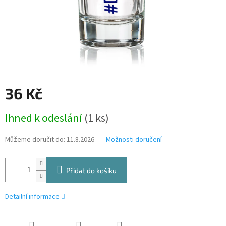
36 Kč
Měrná
Ihned k odeslání
(1 ks)
cena:
Můžeme doručit do:
11.8.2026
Možnosti doručení
Přidat do košíku
Detailní informace