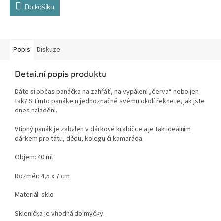
Do košíku
Popis
Diskuze
Detailní popis produktu
Dáte si občas panáčka na zahřátí, na vypálení „červa“ nebo jen
tak? S tímto panákem jednoznačně svému okolí řeknete, jak jste
dnes naladěni.
Vtipný panák je zabalen v dárkové krabičce a je tak ideálním
dárkem pro tátu, dědu, kolegu či kamaráda.
Objem: 40 ml
Rozměr: 4,5 x 7 cm
Materiál: sklo
Sklenička je vhodná do myčky.