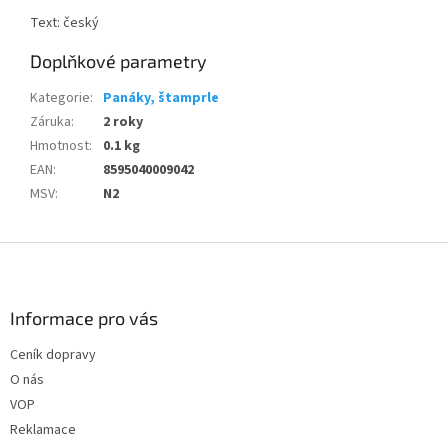
Text: český
Doplňkové parametry
Kategorie
:
Panáky, štamprle
Záruka
:
2 roky
Hmotnost
:
0.1 kg
EAN
:
8595040009042
MSV
:
N2
Z
á
p
a
Informace pro vás
t
Ceník dopravy
í
O nás
VOP
Reklamace