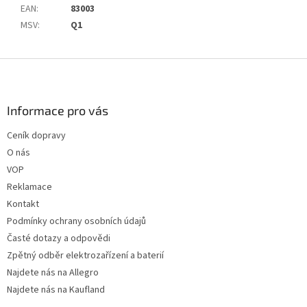
EAN
:
83003
MSV
:
Q1
Z
á
p
a
Informace pro vás
t
Ceník dopravy
í
O nás
VOP
Reklamace
Kontakt
Podmínky ochrany osobních údajů
Časté dotazy a odpovědi
Zpětný odběr elektrozařízení a baterií
Najdete nás na Allegro
Najdete nás na Kaufland