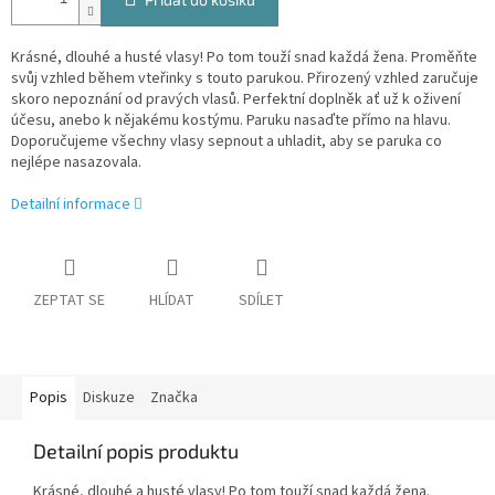
Krásné, dlouhé a husté vlasy! Po tom touží snad každá žena. Proměňte
svůj vzhled během vteřinky s touto parukou. Přirozený vzhled zaručuje
skoro nepoznání od pravých vlasů. Perfektní doplněk ať už k oživení
účesu, anebo k nějakému kostýmu. Paruku nasaďte přímo na hlavu.
Doporučujeme všechny vlasy sepnout a uhladit, aby se paruka co
nejlépe nasazovala.
Detailní informace
ZEPTAT SE
HLÍDAT
SDÍLET
Popis
Diskuze
Značka
Detailní popis produktu
Krásné, dlouhé a husté vlasy! Po tom touží snad každá žena.