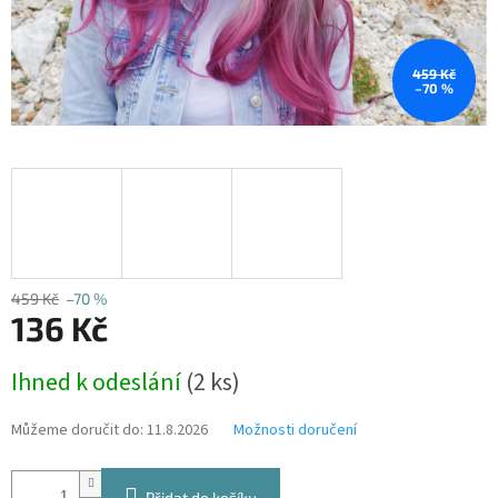
459 Kč
–70 %
459 Kč
–70 %
136 Kč
Měrná
Ihned k odeslání
(2 ks)
cena:
Můžeme doručit do:
11.8.2026
Možnosti doručení
Přidat do košíku