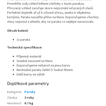
Proměňte svůj vzhled během vteřinky s touto parukou.
Přirozený vzhled zaručuje skoro nepoznání od pravých vlasů.
Perfektní doplněk ať už k oživení účesu, anebo k nějakému
kostýmu. Paruku nasaďte přímo na hlavu. Doporučujeme všechny
vlasy sepnout a uhladit, aby se paruka co nejlépe nasazovala.
Obsah balení:
1x paruka
Technická specifikace:
Příjemný materiál
Snadné nasazení na hlavu
Doporučujeme nebarvit na jinou barvu
Nevhodné paruku žehlit či foukat fénem
Další barvy na výběr
Doplňkové parametry
Kategorie
:
Paruky
Záruka
:
2 roky
Hmotnost
:
0.7 kg