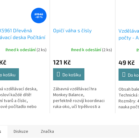
379 Kč
–61 %
X5961 Dřevěná
Opičí váha s čísly
Vzdělávac
ávací deska Počítání
počty - A
ičkami
Ihned k odeslání
(2 ks)
Ihned k odeslání
(2 ks)
I
Kč
121 Kč
49 Kč
o košíku
Do košíku
Do ko
á vzdělávací deska,
Zábavná vzdělávací hra
Obsah bale
osloví každé dítě!
Monkey Balance,
Technická 
í tvarů a číslic,
perfektně rozvíjí koordinaci
Rozměry: 
ové počítadlo nebo
ruka-oko, učí trpělivosti a
nauka počt
ické lovení rybiček -
hlavně základní matematické
kytičkami J
ozmanitosti her si každé
operace.
otáčet
ijde na své!
s
Diskuze
Značka