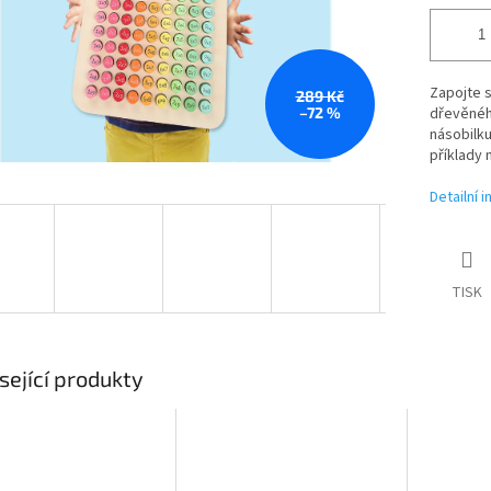
Zapojte s
289 Kč
–72 %
dřevěnéh
násobilku
příklady 
Detailní 
TISK
sející produkty