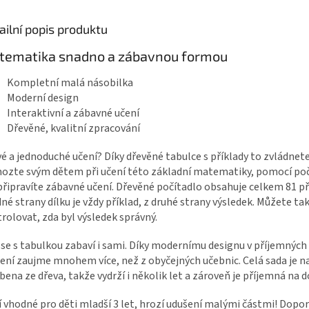
ailní popis produktu
tematika snadno a zábavnou formou
Kompletní malá násobilka
Moderní design
Interaktivní a zábavné učení
Dřevěné, kvalitní zpracování
é a jednoduché učení? Díky dřevěné tabulce s příklady to zvládnete
zte svým dětem při učení této základní matematiky, pomocí poč
připravíte zábavné učení. Dřevěné počítadlo obsahuje celkem 81 př
dné strany dílku je vždy příklad, z druhé strany výsledek. Můžete ta
rolovat, zda byl výsledek správný.
 se s tabulkou zabaví i sami. Díky modernímu designu v příjemných
čení zaujme mnohem více, než z obyčejných učebnic. Celá sada je n
bena ze dřeva, takže vydrží i několik let a zároveň je příjemná na d
 vhodné pro děti mladší 3 let, hrozí udušení malými částmi! Dop