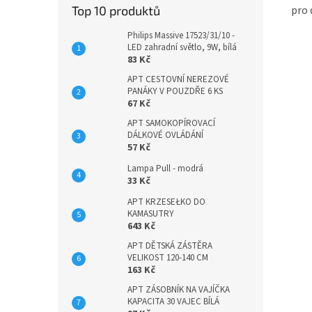
pro 
Top 10 produktů
Philips Massive 17523/31/10 -
LED zahradní světlo, 9W, bílá
83 Kč
APT CESTOVNÍ NEREZOVÉ
PANÁKY V POUZDŘE 6 KS
67 Kč
APT SAMOKOPÍROVACÍ
DÁLKOVÉ OVLÁDÁNÍ
57 Kč
Lampa Pull - modrá
33 Kč
APT KRZESEŁKO DO
KAMASUTRY
643 Kč
APT DĚTSKÁ ZÁSTĚRA
VELIKOST 120-140 CM
163 Kč
APT ZÁSOBNÍK NA VAJÍČKA
KAPACITA 30 VAJEC BÍLÁ