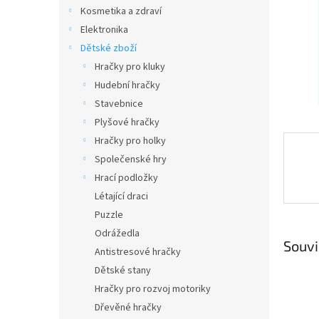
n
Kosmetika a zdraví
e
Elektronika
l
Dětské zboží
Hračky pro kluky
Hudební hračky
Stavebnice
Plyšové hračky
Hračky pro holky
Společenské hry
Hrací podložky
Létající draci
Puzzle
Odrážedla
Souvi
Antistresové hračky
Dětské stany
Hračky pro rozvoj motoriky
Dřevěné hračky