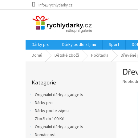
Přejít
info@rychlydarky.cz
na
obsah
Dárky pro
Dárky podle zájmu
Sport
Dět
Domů
Dětské zboží
Počítadla
Dřevěné 
P
Dře
o
Přeskočit
s
Průměr
Neohod
Kategorie
kategorie
t
hodnoce
r
produkt
Originální dárky a gadgets
a
je
Dárky pro
0,0
n
z
Dárky podle zájmu
n
5
í
Zboží do 100 Kč
hvězdič
p
Originální dárky a gadgets
a
Domácnost