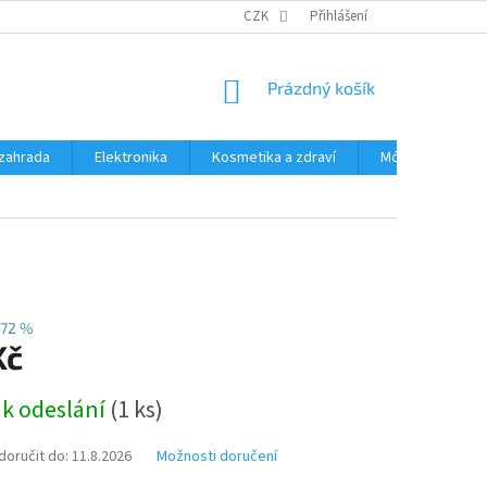
PODMÍNKY OCHRANY OSOBNÍCH ÚDAJŮ
CZK
Přihlášení
ČASTÉ DOTAZY A ODPOVĚD
NÁKUPNÍ
Prázdný košík
KOŠÍK
zahrada
Elektronika
Kosmetika a zdraví
Móda
Aut
–72 %
Kč
 k odeslání
(1 ks)
oručit do:
11.8.2026
Možnosti doručení