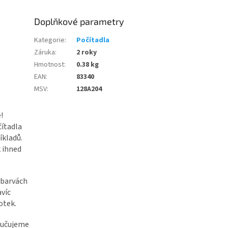
Doplňkové parametry
Kategorie
:
Počítadla
Záruka
:
2 roky
Hmotnost
:
0.38 kg
EAN
:
83340
MSV
:
128A204
!
ítadla
íkladů.
k ihned
 barvách
avíc
otek.
oručujeme