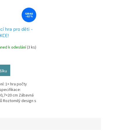
129 Kč
–62 %
í hra pro děti -
KCE!
hned k odeslání
(3 ks)
šíku
ní: 1× hra počty
specifikace:
40,7×20 cm Zábavná
ů Roztomilý design s
ednotlivé lístky lze