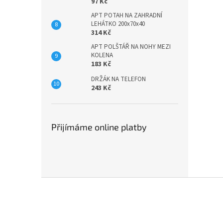
97 Kč
APT POTAH NA ZAHRADNÍ
LEHÁTKO 200x70x40
314 Kč
APT POLŠTÁŘ NA NOHY MEZI
KOLENA
183 Kč
DRŽÁK NA TELEFON
243 Kč
Přijímáme online platby
Z
á
p
a