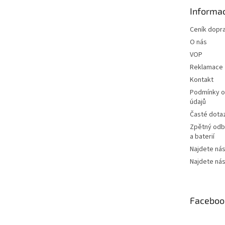
t
Informac
í
Ceník dopr
O nás
VOP
Reklamace
Kontakt
Podmínky o
údajů
Časté dota
Zpětný odbě
a baterií
Najdete nás
Najdete nás
Faceboo