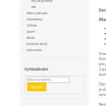
Hry na profese
KIK
Det
Dům a zahrada
Ma
Stavebniny
Zvířata
Sport
Móda
Erotické zboží
Auto-moto
Hrav
Pomo
jim 
Vyhledávání
Z je
kont
Žáci
HLEDAT
je u
vyro
Není