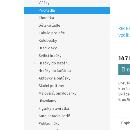
Vláčky
Počítadla
Chodítka
Dětské židle
KIK K
Tabule pro děti
vzděl
Koloběžky
s ryb
Hrací deky
Svítící hračky
147 
Hračky do bazénu
D
Hračky do kočárku
Aktovky a batůžky
Dřevěn
Školní potřeby
která 
Malování, omalovánky
Vkládán
kroužk
Hlavolamy
magnet
Figurky a zvířátka
díky r
Auta, letadla, lodě
dítě př
Popi
Pokladničky