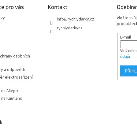
e pro vás
Kontakt
Odebíra
avy
Vložte svů
info
@
rychlydarky.cz
produktech
rychlydarkycz
E-mail
Vložením
chrany osobních
údajů
zy a odpovědi
PŘIHL
r elektrozařízení
 na Allegro
 na Kaufland
k