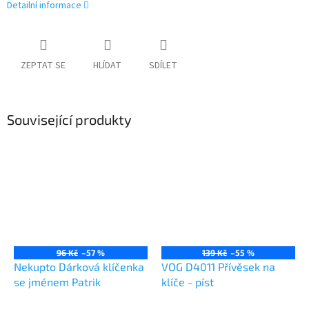
Detailní informace
ZEPTAT SE
HLÍDAT
SDÍLET
Související produkty
96 Kč
–57 %
139 Kč
–55 %
Nekupto Dárková klíčenka
VOG D4011 Přívěsek na
se jménem Patrik
klíče - píst