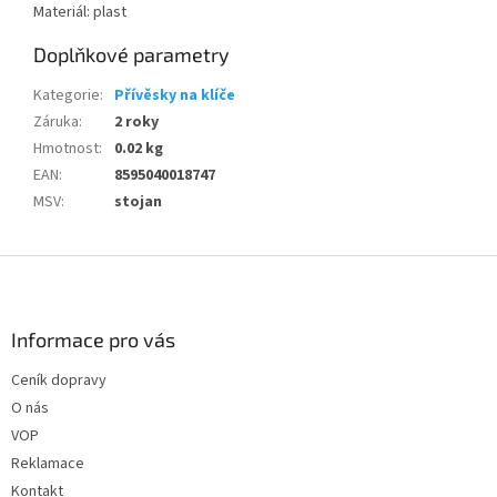
Materiál: plast
Doplňkové parametry
Kategorie
:
Přívěsky na klíče
Záruka
:
2 roky
Hmotnost
:
0.02 kg
EAN
:
8595040018747
MSV
:
stojan
Z
á
p
a
Informace pro vás
t
Ceník dopravy
í
O nás
VOP
Reklamace
Kontakt