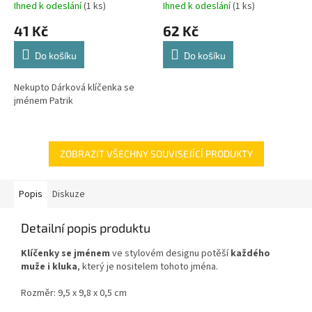
Ihned k odeslání
(1 ks)
Ihned k odeslání
(1 ks)
41 Kč
62 Kč
Do košíku
Do košíku
Nekupto Dárková klíčenka se
jménem Patrik
ZOBRAZIT VŠECHNY SOUVISEJÍCÍ PRODUKTY
Popis
Diskuze
Detailní popis produktu
Klíčenky se jménem
ve stylovém designu
potěší
každého
muže i kluka
, který je nositelem tohoto jména.
Rozměr: 9,5 x 9,8 x 0,5 cm