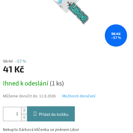
96 Kč
–57 %
96 Kč
–57 %
41 Kč
Měrná
Ihned k odeslání
(1 ks)
cena:
Můžeme doručit do:
11.8.2026
Možnosti doručení
Přidat do košíku
Nekupto Dárková klíčenka se jménem Libor