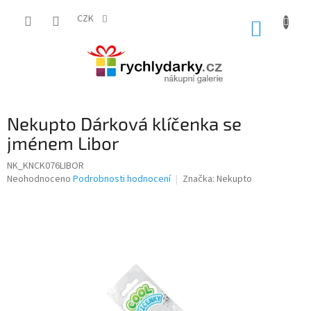
Přejít
na
CZK
NÁKUP
obsah
KOŠÍK
Nekupto Dárková klíčenka se
jménem Libor
NK_KNCK076LIBOR
Průměrné
Neohodnoceno
Podrobnosti hodnocení
Značka:
Nekupto
hodnocení
produktu
je
0,0
z
5
hvězdiček.