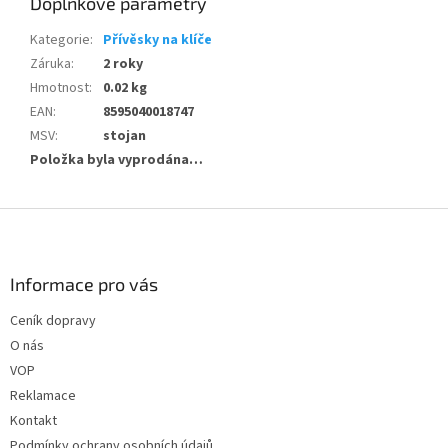
Doplňkové parametry
Kategorie
:
Přívěsky na klíče
Záruka
:
2 roky
Hmotnost
:
0.02 kg
EAN
:
8595040018747
MSV
:
stojan
Položka byla vyprodána…
Z
á
p
a
Informace pro vás
t
Ceník dopravy
í
O nás
VOP
Reklamace
Kontakt
Podmínky ochrany osobních údajů