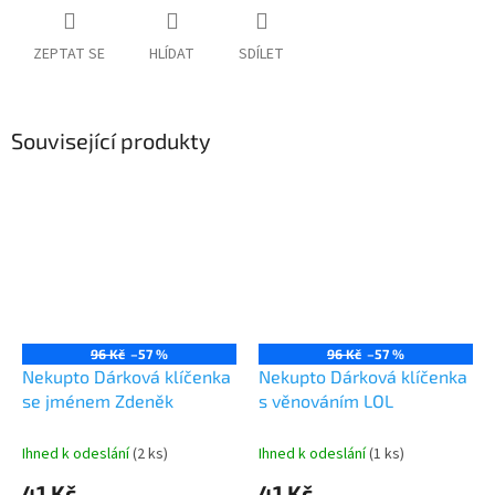
ZEPTAT SE
HLÍDAT
SDÍLET
Související produkty
96 Kč
–57 %
96 Kč
–57 %
Nekupto Dárková klíčenka
Nekupto Dárková klíčenka
se jménem Zdeněk
s věnováním LOL
Ihned k odeslání
(2 ks)
Ihned k odeslání
(1 ks)
41 Kč
41 Kč