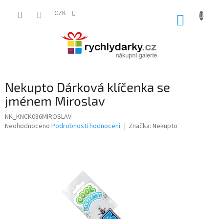
Přejít
na
CZK
NÁKUP
obsah
KOŠÍK
Nekupto Dárková klíčenka se
jménem Miroslav
NK_KNCK086MIROSLAV
Průměrné
Neohodnoceno
Podrobnosti hodnocení
Značka:
Nekupto
hodnocení
produktu
je
0,0
z
5
hvězdiček.