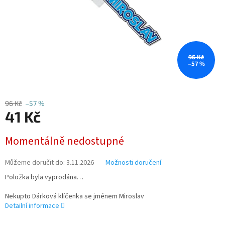
96 Kč
–57 %
96 Kč
–57 %
41 Kč
Měrná
Momentálně nedostupné
cena:
Můžeme doručit do:
3.11.2026
Možnosti doručení
Položka byla vyprodána…
Nekupto Dárková klíčenka se jménem Miroslav
Detailní informace