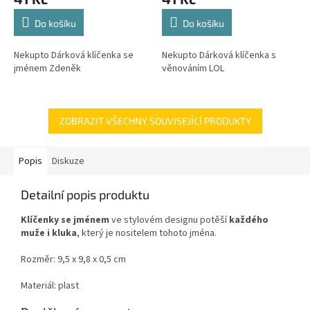
Do košíku
Do košíku
Nekupto Dárková klíčenka se
Nekupto Dárková klíčenka s
jménem Zdeněk
věnováním LOL
ZOBRAZIT VŠECHNY SOUVISEJÍCÍ PRODUKTY
Popis
Diskuze
Detailní popis produktu
Klíčenky se jménem
ve stylovém designu
potěší
každého
muže i kluka
, který je nositelem tohoto jména.
Rozměr: 9,5 x 9,8 x 0,5 cm
Materiál: plast