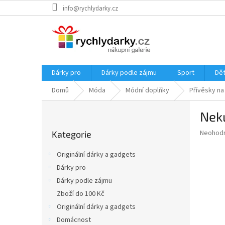
Přejít
info@rychlydarky.cz
na
obsah
Dárky pro
Dárky podle zájmu
Sport
Dět
Domů
Móda
Módní doplňky
Přívěsky na 
P
Nek
o
Přeskočit
s
Průměr
Neohod
Kategorie
kategorie
t
hodnoce
r
produkt
Originální dárky a gadgets
a
je
Dárky pro
0,0
n
z
Dárky podle zájmu
n
5
í
Zboží do 100 Kč
hvězdič
p
Originální dárky a gadgets
a
Domácnost