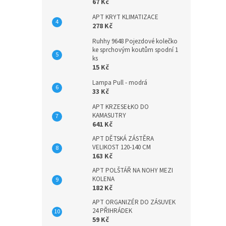
67 Kč
APT KRYT KLIMATIZACE
278 Kč
Ruhhy 9648 Pojezdové kolečko
ke sprchovým koutům spodní 1
ks
15 Kč
Lampa Pull - modrá
33 Kč
APT KRZESEŁKO DO
KAMASUTRY
641 Kč
APT DĚTSKÁ ZÁSTĚRA
VELIKOST 120-140 CM
163 Kč
APT POLŠTÁŘ NA NOHY MEZI
KOLENA
182 Kč
APT ORGANIZÉR DO ZÁSUVEK
24 PŘIHRÁDEK
59 Kč