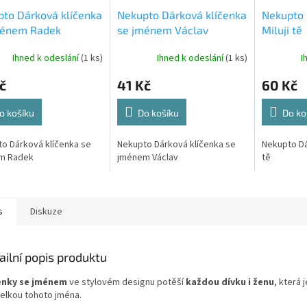
to Dárková klíčenka
Nekupto Dárková klíčenka
Nekupto 
ménem Radek
se jménem Václav
Miluji tě
Ihned k odeslání
(1 ks)
Ihned k odeslání
(1 ks)
I
č
41 Kč
60 Kč
o košíku
Do košíku
Do ko
o Dárková klíčenka se
Nekupto Dárková klíčenka se
Nekupto Dár
m Radek
jménem Václav
tě
s
Diskuze
ailní popis produktu
enky se jménem
ve stylovém designu
potěší
každou dívku i ženu
, která j
telkou tohoto jména.