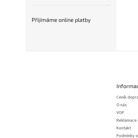
Přijímáme online platby
Z
á
p
a
t
Informac
í
Ceník dopr
O nás
VOP
Reklamace
Kontakt
Podmínky o