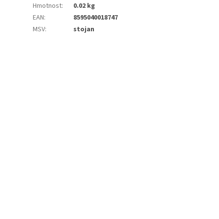
Hmotnost
:
0.02 kg
EAN
:
8595040018747
MSV
:
stojan