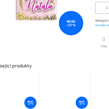
Nekupto 
96 Kč
–57 %
Detailní 
TISK
sející produkty
96 Kč
96 Kč
–57 %
–57 %