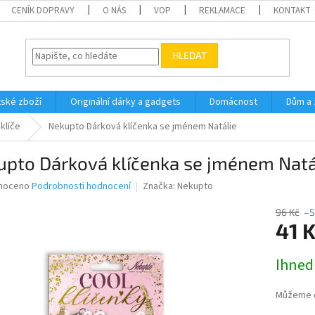
CENÍK DOPRAVY
O NÁS
VOP
REKLAMACE
KONTAKT
HLEDAT
ské zboží
Originální dárky a gadgets
Domácnost
Dům a 
klíče
Nekupto Dárková klíčenka se jménem Natálie
upto Dárková klíčenka se jménem Natá
né
noceno
Podrobnosti hodnocení
Značka:
Nekupto
ní
u
96 Kč
–5
41 
Měrná
Ihned
cena:
ek.
Můžeme d