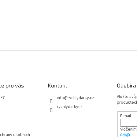
e pro vás
Kontakt
Odebíra
avy
Vložte svů
info
@
rychlydarky.cz
produktech
rychlydarkycz
E-mail
Vložením
chrany osobních
údajů