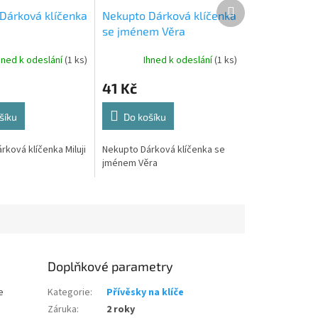
Další
Dárková klíčenka
Nekupto Dárková klíčenka
produkt
se jménem Věra
hned k odeslání
(1 ks)
Ihned k odeslání
(1 ks)
41 Kč
šíku
Do košíku
ková klíčenka Miluji
Nekupto Dárková klíčenka se
jménem Věra
Doplňkové parametry
e
Kategorie
:
Přívěsky na klíče
Záruka
:
2 roky