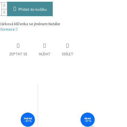
Přidat do košíku
Dárková klíčenka se jménem Natálie
informace
ZEPTAT SE
HLÍDAT
SDÍLET
140 Kč
96 Kč
–57 %
–57 %