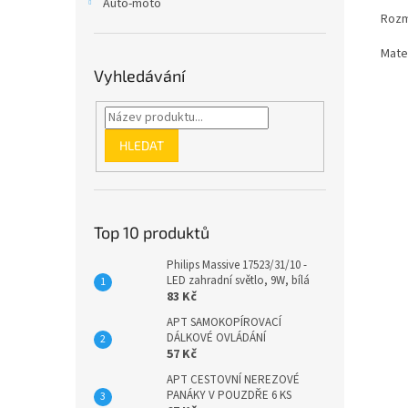
Auto-moto
Rozmě
Mater
Vyhledávání
HLEDAT
Top 10 produktů
Philips Massive 17523/31/10 -
LED zahradní světlo, 9W, bílá
83 Kč
APT SAMOKOPÍROVACÍ
DÁLKOVÉ OVLÁDÁNÍ
57 Kč
APT CESTOVNÍ NEREZOVÉ
PANÁKY V POUZDŘE 6 KS