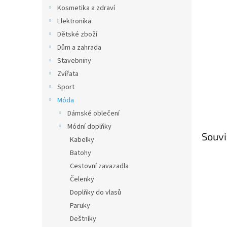
n
Kosmetika a zdraví
e
Elektronika
l
Dětské zboží
Dům a zahrada
Stavebniny
Zvířata
Sport
Móda
Dámské oblečení
Módní doplňky
Souvi
Kabelky
Batohy
Cestovní zavazadla
Čelenky
Doplňky do vlasů
Paruky
Deštníky