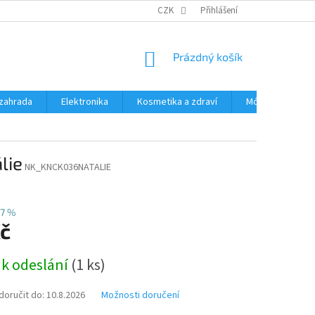
PODMÍNKY OCHRANY OSOBNÍCH ÚDAJŮ
CZK
Přihlášení
ČASTÉ DOTAZY A ODPOVĚD
NÁKUPNÍ
Prázdný košík
KOŠÍK
zahrada
Elektronika
Kosmetika a zdraví
Móda
Aut
lie
NK_KNCK036NATALIE
7 %
Kč
 k odeslání
(1 ks)
oručit do:
10.8.2026
Možnosti doručení