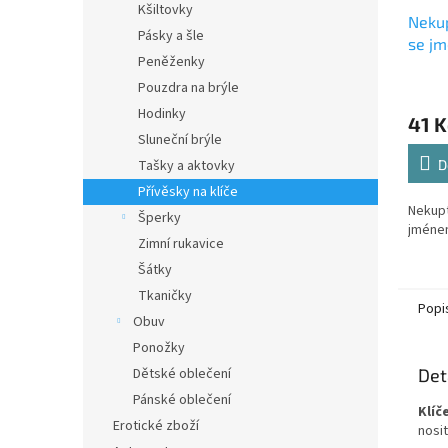
Kšiltovky
Nekup
Pásky a šle
se j
Peněženky
Pouzdra na brýle
Hodinky
41 K
Sluneční brýle
Tašky a aktovky
D
Přívěsky na klíče
Nekupt
Šperky
jméne
Zimní rukavice
Šátky
Tkaničky
Popi
Obuv
Ponožky
Dětské oblečení
Det
Pánské oblečení
Klíč
Erotické zboží
nosi