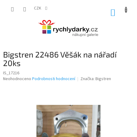
Přejít
na
CZK
NÁKUP
obsah
KOŠÍK
Bigstren 22486 Věšák na nářadí
20ks
IS_17216
Průměrné
Neohodnoceno
Podrobnosti hodnocení
Značka:
Bigstren
hodnocení
produktu
je
0,0
z
5
hvězdiček.