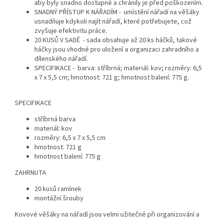
aby byly snadno dostupné a chránily je před poškozením.
SNADNÝ PŘÍSTUP K NÁŘADÍM - umístění nářadí na věšáky
usnadňuje kdykoli najít nářadí, které potřebujete, což
zvyšuje efektivitu práce.
20 KUSŮ V SADĚ - sada obsahuje až 20 ks háčků, takové
háčky jsou vhodné pro uložení a organizaci zahradního a
dílenského nářadí.
SPECIFIKACE - barva: stříbrná; materiál: kov; rozměry: 6,5
x 7 x 5,5 cm; hmotnost: 721 g; hmotnost balení: 775 g.
SPECIFIKACE
stříbrná barva
materiál: kov
rozměry: 6,5 x 7 x 5,5 cm
hmotnost: 721 g
hmotnost balení: 775 g
ZAHRNUTA
20 kusů ramínek
montážní šrouby
Kovové věšáky na nářadí jsou velmi užitečné při organizování a