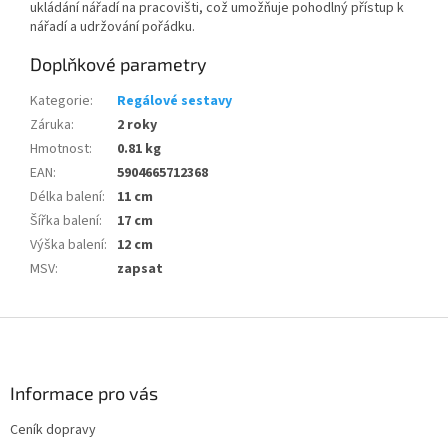
ukládání nářadí na pracovišti, což umožňuje pohodlný přístup k
nářadí a udržování pořádku.
Doplňkové parametry
Kategorie
:
Regálové sestavy
Záruka
:
2 roky
Hmotnost
:
0.81 kg
EAN
:
5904665712368
Délka balení
:
11 cm
Šířka balení
:
17 cm
Výška balení
:
12 cm
MSV
:
zapsat
Z
á
p
a
Informace pro vás
t
Ceník dopravy
í