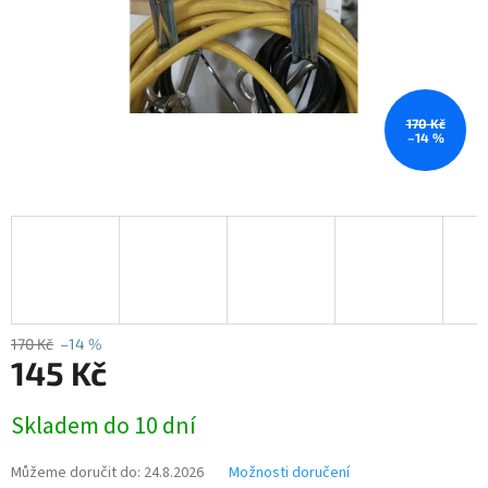
170 Kč
–14 %
170 Kč
–14 %
145 Kč
Měrná
Skladem do 10 dní
cena:
Můžeme doručit do:
24.8.2026
Možnosti doručení