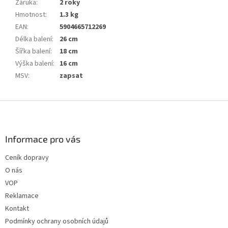
Záruka
:
2 roky
Hmotnost
:
1.3 kg
EAN
:
5904665712269
Délka balení
:
26 cm
Šířka balení
:
18 cm
Výška balení
:
16 cm
MSV
:
zapsat
Z
á
p
a
Informace pro vás
t
Ceník dopravy
í
O nás
VOP
Reklamace
Kontakt
Podmínky ochrany osobních údajů