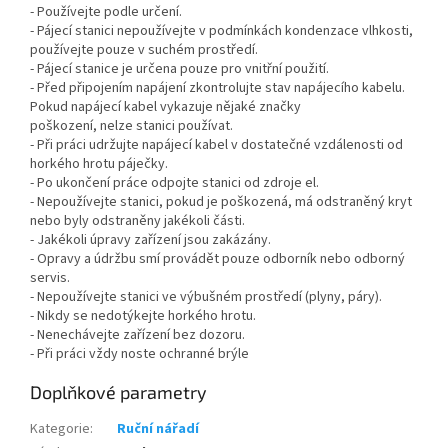
- Používejte podle určení.
- Pájecí stanici nepoužívejte v podmínkách kondenzace vlhkosti,
používejte pouze v suchém prostředí.
- Pájecí stanice je určena pouze pro vnitřní použití.
- Před připojením napájení zkontrolujte stav napájecího kabelu.
Pokud napájecí kabel vykazuje nějaké značky
poškození, nelze stanici používat.
- Při práci udržujte napájecí kabel v dostatečné vzdálenosti od
horkého hrotu páječky.
- Po ukončení práce odpojte stanici od zdroje el.
- Nepoužívejte stanici, pokud je poškozená, má odstraněný kryt
nebo byly odstraněny jakékoli části.
- Jakékoli úpravy zařízení jsou zakázány.
- Opravy a údržbu smí provádět pouze odborník nebo odborný
servis.
- Nepoužívejte stanici ve výbušném prostředí (plyny, páry).
- Nikdy se nedotýkejte horkého hrotu.
- Nenechávejte zařízení bez dozoru.
- Při práci vždy noste ochranné brýle
Doplňkové parametry
Kategorie
:
Ruční nářadí