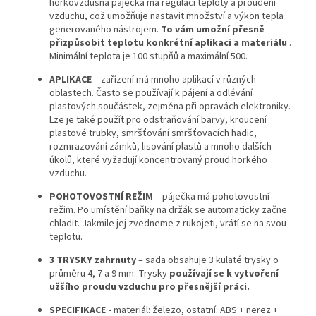
horkovzdušná páječka má regulaci teploty a proudění
vzduchu, což umožňuje nastavit množství a výkon tepla
generovaného nástrojem.
To vám umožní přesně
přizpůsobit teplotu konkrétní aplikaci a materiálu
.
Minimální teplota je 100 stupňů a maximální 500.
APLIKACE
– zařízení má mnoho aplikací v různých
oblastech. Často se používají k pájení a odlévání
plastových součástek, zejména při opravách elektroniky.
Lze je také použít pro odstraňování barvy, kroucení
plastové trubky, smršťování smršťovacích hadic,
rozmrazování zámků, lisování plastů a mnoho dalších
úkolů, které vyžadují koncentrovaný proud horkého
vzduchu.
POHOTOVOSTNÍ REŽIM
– páječka má pohotovostní
režim. Po umístění baňky na držák se automaticky začne
chladit. Jakmile jej zvedneme z rukojeti, vrátí se na svou
teplotu.
3 TRYSKY zahrnuty
– sada obsahuje 3 kulaté trysky o
průměru 4, 7 a 9 mm. Trysky
používají se k vytvoření
užšího proudu vzduchu pro přesnější práci.
SPECIFIKACE -
materiál: železo, ostatní: ABS + nerez +