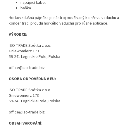
napájecí kabel
baňka
Horkovzdušná páječka je nástroj používaný k ohřevu vzduchu a
koncentraci proudu horkého vzduchu pro různé aplikace.
VÝROBCE:
ISO TRADE Spółka z o.o.
Gniewomierz 173
59-241 Legnickie Pole, Polska
office@iso-trade.biz
OSOBA ODPOVĚDNÁ V EU:
ISO TRADE Spółka z o.o.
Gniewomierz 173
59-241 Legnickie Pole, Polska
office@iso-trade.biz
OBSAH VAROVÁNÍ: