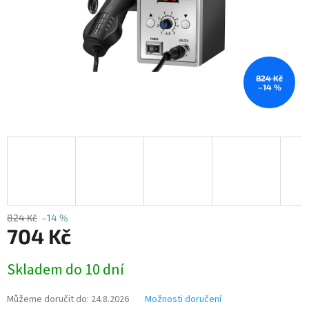
824 Kč
–14 %
824 Kč
–14 %
704 Kč
Měrná
Skladem do 10 dní
cena:
Můžeme doručit do:
24.8.2026
Možnosti doručení