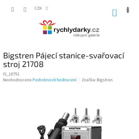
Přejít
na
CZK
NÁKUP
obsah
KOŠÍK
Bigstren Pájecí stanice-svařovací
stroj 21708
IS_16751
Průměrné
Neohodnoceno
Podrobnosti hodnocení
Značka:
Bigstren
hodnocení
produktu
je
0,0
z
5
hvězdiček.