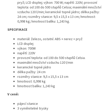
pryž;
LCD displej; výkon: 700 W; napětí: 220V; provozní
teplota: od 100 do 500 stupňů Celsia; maximální množství
vzduchu 120 l/min; keramické topné jádro; délka pažby:
24 cm; rozměry stanice: 9,5 x 15,5 x 13 cm; hmotnost:
0,998 kg; hmotnost balíku: 1,243 kg.
SPECIFIKACE
materiál: železo, ostatní: ABS + nerez + pryž
LCD displej
výkon: 700W
napětí: 220V
provozní teplota: od 100 do 500 stupňů Celsia.
maximální množství vzduchu 120 l/min
keramické topné jádro
délka pažby: 24 cm
rozměry stanice: 9,5 x 15,5 x 13 cm
hmotnost: 0,998 kg
hmotnost balíku: 1,243 kg
V ceně:
pájecí stanice
3 vyměnitelné trysky