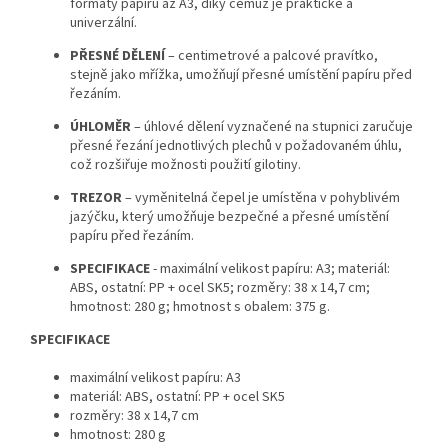
formáty papíru až A3, díky čemuž je praktické a
univerzální.
PŘESNÉ DĚLENÍ
– centimetrové a palcové pravítko,
stejně jako mřížka, umožňují přesné umístění papíru před
řezáním.
ÚHLOMĚR
– úhlové dělení vyznačené na stupnici zaručuje
přesné řezání jednotlivých plechů v požadovaném úhlu,
což rozšiřuje možnosti použití gilotiny.
TREZOR
– vyměnitelná čepel je umístěna v pohyblivém
jazýčku, který umožňuje bezpečné a přesné umístění
papíru před řezáním.
SPECIFIKACE
- maximální velikost papíru: A3; materiál:
ABS, ostatní: PP + ocel SK5; rozměry: 38 x 14,7 cm;
hmotnost: 280 g; hmotnost s obalem: 375 g.
SPECIFIKACE
maximální velikost papíru: A3
materiál: ABS, ostatní: PP + ocel SK5
rozměry: 38 x 14,7 cm
hmotnost: 280 g