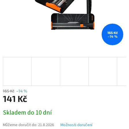
165 Kč
–14 %
165 Kč
–14 %
141 Kč
Měrná
Skladem do 10 dní
cena:
Můžeme doručit do:
21.8.2026
Možnosti doručení