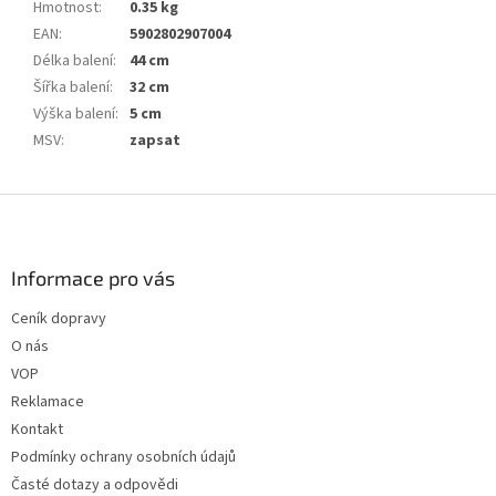
Hmotnost
:
0.35 kg
EAN
:
5902802907004
Délka balení
:
44 cm
Šířka balení
:
32 cm
Výška balení
:
5 cm
MSV
:
zapsat
Z
á
p
a
Informace pro vás
t
Ceník dopravy
í
O nás
VOP
Reklamace
Kontakt
Podmínky ochrany osobních údajů
Časté dotazy a odpovědi