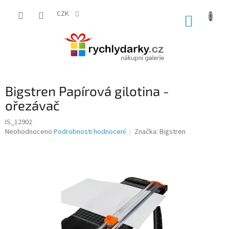
Přejít
na
CZK
NÁKUP
obsah
KOŠÍK
Bigstren Papírová gilotina -
ořezávač
IS_12902
Průměrné
Neohodnoceno
Podrobnosti hodnocení
Značka:
Bigstren
hodnocení
produktu
je
0,0
z
5
hvězdiček.