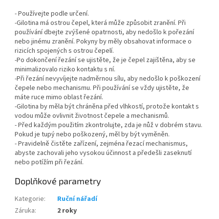
- Používejte podle určení.
-Gilotina má ostrou čepel, která může způsobit zranění. Při
používání dbejte zvýšené opatrnosti, aby nedošlo k pořezání
nebo jinému zranění. Pokyny by měly obsahovat informace o
rizicích spojených s ostrou čepelí.
-Po dokončení řezání se ujistěte, že je čepel zajištěna, aby se
minimalizovalo riziko kontaktu s ní.
-Při řezání nevyvíjejte nadměrnou sílu, aby nedošlo k poškození
čepele nebo mechanismu. Při používání se vždy ujistěte, že
máte ruce mimo oblast řezání.
-Gilotina by měla být chráněna před vlhkostí, protože kontakt s
vodou může ovlivnit životnost čepele a mechanismů.
- Před každým použitím zkontrolujte, zda je nůž v dobrém stavu.
Pokud je tupý nebo poškozený, měl by být vyměněn.
- Pravidelně čistěte zařízení, zejména řezací mechanismus,
abyste zachovali jeho vysokou účinnost a předešli zaseknutí
nebo potížím při řezání.
Doplňkové parametry
Kategorie
:
Ruční nářadí
Záruka
:
2 roky