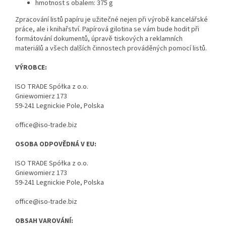
hmotnost s obalem: 375 g
Zpracování listů papíru je užitečné nejen při výrobě
kancelářské
práce, ale i knihařství. Papírová gilotina se vám bude hodit při
formátování dokumentů, úpravě tiskových a reklamních
materiálů a všech dalších činnostech prováděných pomocí listů.
VÝROBCE:
ISO TRADE Spółka z o.o.
Gniewomierz 173
59-241 Legnickie Pole, Polska
office@iso-trade.biz
OSOBA ODPOVĚDNÁ V EU:
ISO TRADE Spółka z o.o.
Gniewomierz 173
59-241 Legnickie Pole, Polska
office@iso-trade.biz
OBSAH VAROVÁNÍ: