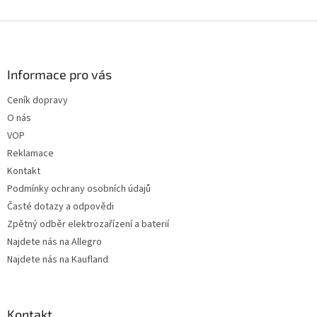
Z
á
p
a
Informace pro vás
t
Ceník dopravy
í
O nás
VOP
Reklamace
Kontakt
Podmínky ochrany osobních údajů
Časté dotazy a odpovědi
Zpětný odběr elektrozařízení a baterií
Najdete nás na Allegro
Najdete nás na Kaufland
Kontakt