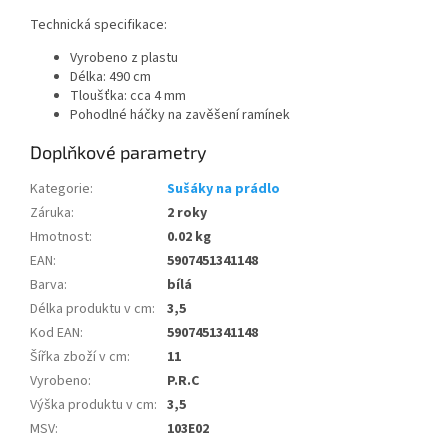
Technická specifikace:
Vyrobeno z plastu
Délka: 490 cm
Tloušťka: cca 4 mm
Pohodlné háčky na zavěšení ramínek
Doplňkové parametry
Kategorie
:
Sušáky na prádlo
Záruka
:
2 roky
Hmotnost
:
0.02 kg
EAN
:
5907451341148
Barva
:
bílá
Délka produktu v cm
:
3,5
Kod EAN
:
5907451341148
Šířka zboží v cm
:
11
Vyrobeno
:
P.R.C
Výška produktu v cm
:
3,5
MSV
:
103E02