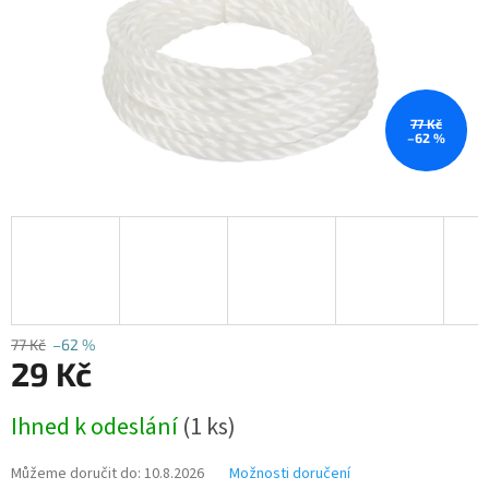
77 Kč
–62 %
77 Kč
–62 %
29 Kč
Měrná
Ihned k odeslání
(1 ks)
cena:
Můžeme doručit do:
10.8.2026
Možnosti doručení