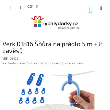
Přejít
na
CZK
NÁKUP
obsah
KOŠÍK
Verk 01816 Šňůra na prádlo 5 m + 8
závěsů
VRK_01816
Průměrné
Neohodnoceno
Podrobnosti hodnocení
Značka:
Verk
hodnocení
produktu
je
0,0
z
5
hvězdiček.