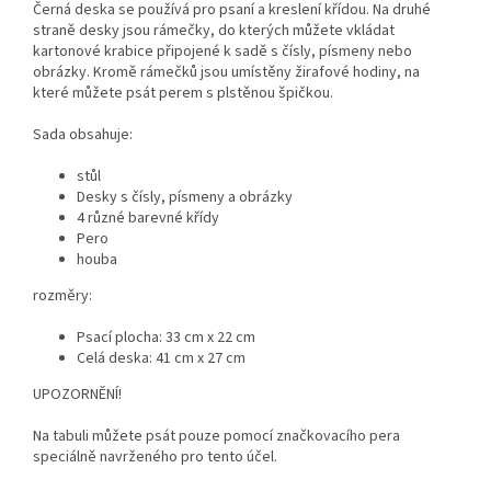
Černá deska se používá pro psaní a kreslení křídou. Na druhé
straně desky jsou rámečky, do kterých můžete vkládat
kartonové krabice připojené k sadě s čísly, písmeny nebo
obrázky. Kromě rámečků jsou umístěny žirafové hodiny, na
které můžete psát perem s plstěnou špičkou.
Sada obsahuje:
stůl
Desky s čísly, písmeny a obrázky
4 různé barevné křídy
Pero
houba
rozměry:
Psací plocha: 33 cm x 22 cm
Celá deska: 41 cm x 27 cm
UPOZORNĚNÍ!
Na tabuli můžete psát pouze pomocí značkovacího pera
speciálně navrženého pro tento účel.