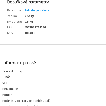
Doplňkové parametry
Kategorie
:
Tabule pro děti
Záruka
:
2 roky
Hmotnost
:
0.5 kg
EAN
:
5903039760196
MSV
:
100A03
Z
á
p
a
Informace pro vás
t
Ceník dopravy
í
O nás
VOP
Reklamace
Kontakt
Podmínky ochrany osobních údajů