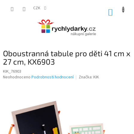
Přejít
na
CZK
NÁKUP
obsah
KOŠÍK
Oboustranná tabule pro děti 41 cm x
27 cm, KX6903
KIK_76903
Průměrné
Neohodnoceno
Podrobnosti hodnocení
Značka:
KIK
hodnocení
produktu
je
0,0
z
5
hvězdiček.