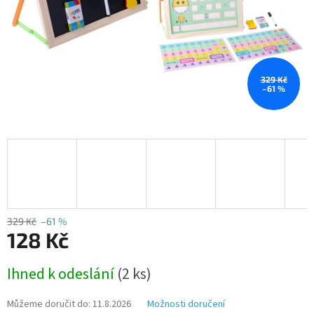
329 Kč
–61 %
329 Kč
–61 %
128 Kč
Měrná
Ihned k odeslání
(2 ks)
cena:
Můžeme doručit do:
11.8.2026
Možnosti doručení