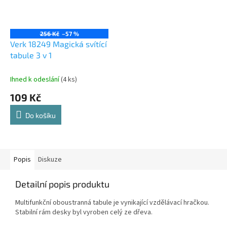
256 Kč
–57 %
Verk 18249 Magická svítící
tabule 3 v 1
Ihned k odeslání
(4 ks)
109 Kč
Do košíku
Popis
Diskuze
Detailní popis produktu
Multifunkční oboustranná tabule je vynikající vzdělávací hračkou.
Stabilní rám desky byl vyroben celý ze dřeva.