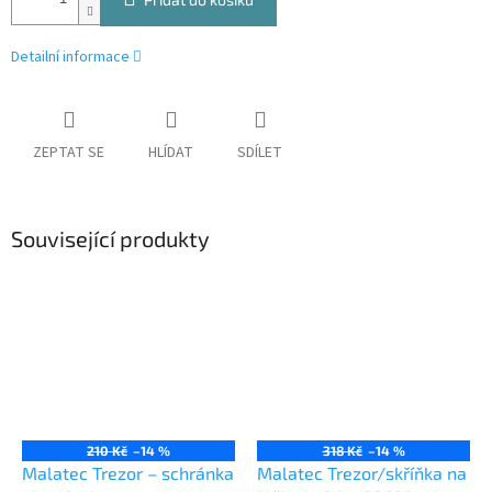
Detailní informace
ZEPTAT SE
HLÍDAT
SDÍLET
Související produkty
210 Kč
–14 %
318 Kč
–14 %
Malatec Trezor – schránka
Malatec Trezor/skříňka na