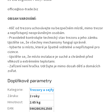
office@iso-trade.biz
OBSAH VAROVÁNÍ:
- Klíč od trezoru uchovávejte na bezpečném místě, mimo trezor
a nepřístupný neoprávněným osobám.
- Pravidelně kontrolujte technický stav trezoru a jeho zámku.
Ujistěte se, že všechny mechanismy fungují správně.
- Vyberte si místo, které je špatně viditelné a nepřístupné pro
cizince.
- Ujistěte se, že místo instalace je suché a chráněné před
vlhkostí a extrémními teplotami.
- Zařízení není hračka. Udržujte je mimo dosah dětí a domácích
zvířat.
Doplňkové parametry
Kategorie
:
Trezory a sejfy
Záruka
:
2 roky
Hmotnost
:
2.65 kg
EAN
:
5902802912503