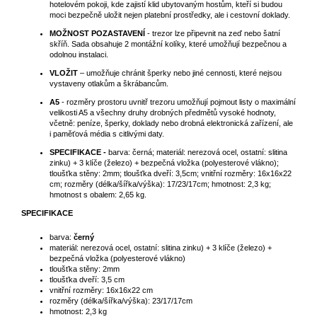
hotelovém pokoji, kde zajistí klid ubytovaným hostům, kteří si budou
moci bezpečně uložit nejen platební prostředky, ale i cestovní doklady.
MOŽNOST POZASTAVENÍ
- trezor lze připevnit na zeď nebo šatní
skříň. Sada obsahuje 2 montážní kolíky, které umožňují bezpečnou a
odolnou instalaci.
VLOŽIT
– umožňuje chránit šperky nebo jiné cennosti, které nejsou
vystaveny otlakům a škrábancům.
A5
- rozměry prostoru uvnitř trezoru umožňují pojmout listy o maximální
velikosti A5 a všechny druhy drobných předmětů vysoké hodnoty,
včetně: peníze, šperky, doklady nebo drobná elektronická zařízení, ale
i paměťová média s citlivými daty.
SPECIFIKACE -
barva: černá; materiál: nerezová ocel, ostatní: slitina
zinku) + 3 klíče (železo) + bezpečná vložka (polyesterové vlákno);
tloušťka stěny: 2mm; tloušťka dveří: 3,5cm; vnitřní rozměry: 16x16x22
cm; rozměry (délka/šířka/výška): 17/23/17cm; hmotnost: 2,3 kg;
hmotnost s obalem: 2,65 kg.
SPECIFIKACE
barva:
černý
materiál: nerezová ocel, ostatní: slitina zinku) + 3 klíče (železo) +
bezpečná vložka (polyesterové vlákno)
tloušťka stěny: 2mm
tloušťka dveří: 3,5 cm
vnitřní rozměry: 16x16x22 cm
rozměry (délka/šířka/výška): 23/17/17cm
hmotnost: 2,3 kg