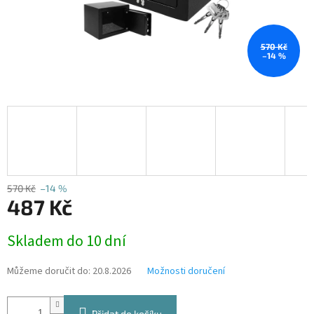
570 Kč
–14 %
570 Kč
–14 %
487 Kč
Měrná
Skladem do 10 dní
cena:
Můžeme doručit do:
20.8.2026
Možnosti doručení
Přidat do košíku