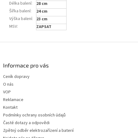
Délka balení
:
28 cm
Šířka balení
:
24 cm
Výška balení
:
23 cm
MSV
:
ZAPSAT
Z
á
p
a
Informace pro vás
t
Ceník dopravy
í
O nás
VOP
Reklamace
Kontakt
Podmínky ochrany osobních údajů
Časté dotazy a odpovědi
Zpětný odběr elektrozařízení a baterií