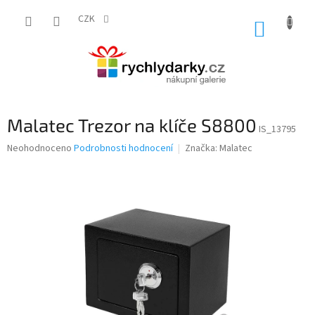
Přejít
na
CZK
NÁKUP
obsah
KOŠÍK
Malatec Trezor na klíče S8800
IS_13795
Průměrné
Neohodnoceno
Podrobnosti hodnocení
Značka:
Malatec
hodnocení
produktu
je
0,0
z
5
hvězdiček.