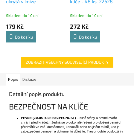
ukrytá v knize
klíče - 48 ks. 22628
Skladem do 10 dní
Skladem do 10 dní
179 Kč
272 Kč
Do košíku
Do košíku
ZOBRAZIT VŠECHNY SOUVISEJÍCÍ PRODUKTY
Popis
Diskuze
Detailní popis produktu
BEZPEČNOST NA KLÍČE
PEVNÉ (ZAJIŠŤUJE BEZPEČNOST) –
silné stěny a pevné dveře
chrání před krádeží. Jedná se o dokonalé řešení pro uložení cenných
předmětů ve vaší domácnosti, kanceláři nebo na jiném místě, kde je
zabezpečení cenností a dokumentů důležité. Trezor dobře poslouží i v