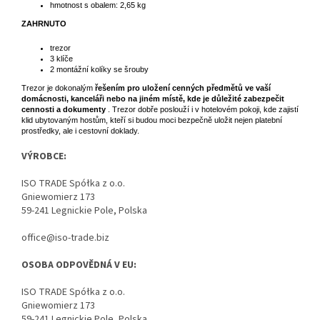
hmotnost s obalem: 2,65 kg
ZAHRNUTO
trezor
3 klíče
2 montážní kolíky se šrouby
Trezor je dokonalým
řešením pro uložení cenných předmětů ve vaší
domácnosti, kanceláři nebo na jiném místě, kde je důležité zabezpečit
cennosti a dokumenty
. Trezor dobře poslouží i v hotelovém pokoji, kde zajistí
klid ubytovaným hostům, kteří si budou moci bezpečně uložit nejen platební
prostředky, ale i cestovní doklady.
VÝROBCE:
ISO TRADE Spółka z o.o.
Gniewomierz 173
59-241 Legnickie Pole, Polska
office@iso-trade.biz
OSOBA ODPOVĚDNÁ V EU:
ISO TRADE Spółka z o.o.
Gniewomierz 173
59-241 Legnickie Pole, Polska