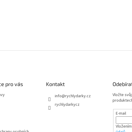
e pro vás
Kontakt
Odebíra
avy
Vložte svů
info
@
rychlydarky.cz
produktech
rychlydarkycz
E-mail
Vložením
chrany osobních