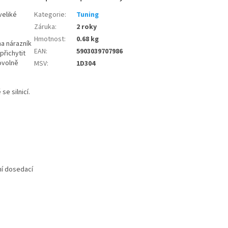
veliké
Kategorie
:
Tuning
Záruka
:
2 roky
Hmotnost
:
0.68 kg
a nárazník
EAN
:
5903039707986
řichytit
ovolně
MSV
:
1D304
se silnicí.
ní dosedací