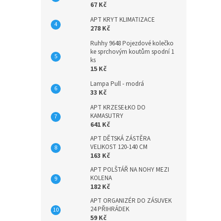
67 Kč
APT KRYT KLIMATIZACE
278 Kč
Ruhhy 9648 Pojezdové kolečko
ke sprchovým koutům spodní 1
ks
15 Kč
Lampa Pull - modrá
33 Kč
APT KRZESEŁKO DO
KAMASUTRY
641 Kč
APT DĚTSKÁ ZÁSTĚRA
VELIKOST 120-140 CM
163 Kč
APT POLŠTÁŘ NA NOHY MEZI
KOLENA
182 Kč
APT ORGANIZÉR DO ZÁSUVEK
24 PŘIHRÁDEK
59 Kč