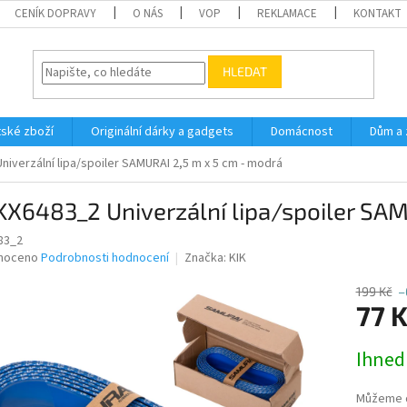
CENÍK DOPRAVY
O NÁS
VOP
REKLAMACE
KONTAKT
HLEDAT
ské zboží
Originální dárky a gadgets
Domácnost
Dům a 
niverzální lipa/spoiler SAMURAI 2,5 m x 5 cm - modrá
KX6483_2 Univerzální lipa/spoiler SA
83_2
né
noceno
Podrobnosti hodnocení
Značka:
KIK
ní
u
199 Kč
–
77 
Měrná
Ihned
cena:
ek.
Můžeme d