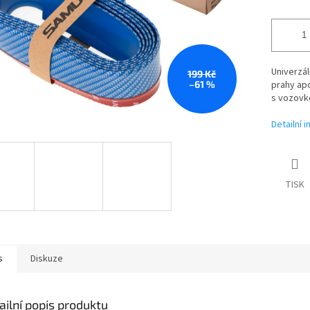
Univerzál
199 Kč
–61 %
prahy apo
s vozovk
Detailní 
TISK
s
Diskuze
ailní popis produktu