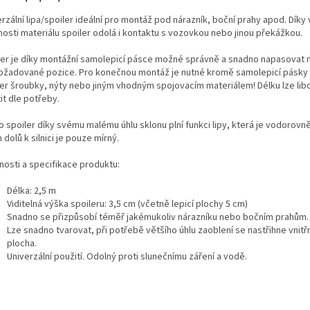
rzální lipa/spoiler ideální pro montáž pod nárazník, boční prahy apod. Díky 
nosti materiálu spoiler odolá i kontaktu s vozovkou nebo jinou překážkou.
ler je díky montážní samolepicí pásce možné správně a snadno napasovat n
ožadované pozice.
Pro konečnou montáž je nutné kromě samolepicí pásky p
ler šroubky, nýty nebo jiným vhodným spojovacím materiálem! Délku lze lib
it dle potřeby.
 spoiler díky svému malému úhlu sklonu plní funkci lipy, která je vodorovně 
 dolů k silnici je pouze mírný.
nosti a specifikace produktu:
Délka: 2,5 m
Viditelná výška spoileru: 3,5 cm (včetně lepicí plochy 5 cm)
Snadno se přizpůsobí téměř jakémukoliv nárazníku nebo bočním prahům.
Lze snadno tvarovat, při potřebě většího úhlu zaoblení se nastřihne vnitř
plocha.
Univerzální použití. Odolný proti slunečnímu záření a vodě.