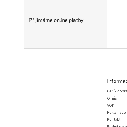
Přijímáme online platby
Z
á
p
a
t
Informac
í
Ceník dopr
O nás
VOP
Reklamace
Kontakt
Podmínky o