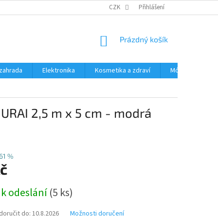
PODMÍNKY OCHRANY OSOBNÍCH ÚDAJŮ
CZK
Přihlášení
ČASTÉ DOTAZY A ODPOVĚD
NÁKUPNÍ
Prázdný košík
KOŠÍK
zahrada
Elektronika
Kosmetika a zdraví
Móda
Aut
MURAI 2,5 m x 5 cm - modrá
61 %
Kč
 k odeslání
(5 ks)
oručit do:
10.8.2026
Možnosti doručení