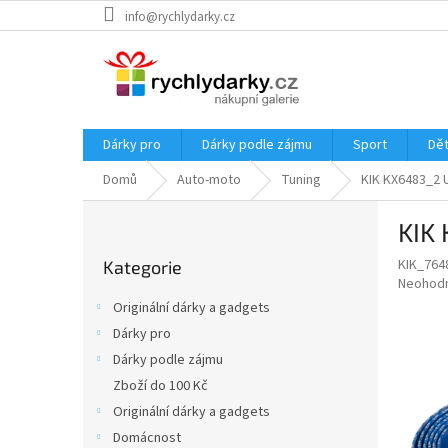
Přejít
info@rychlydarky.cz
na
obsah
Dárky pro
Dárky podle zájmu
Sport
Dět
Domů
Auto-moto
Tuning
KIK KX6483_2 U
P
KIK 
o
Přeskočit
s
KIK_764
Kategorie
kategorie
t
Průměr
Neohod
r
hodnoce
Originální dárky a gadgets
a
produkt
Dárky pro
je
n
0,0
Dárky podle zájmu
n
z
í
Zboží do 100 Kč
5
p
Originální dárky a gadgets
hvězdič
a
Domácnost