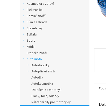
n
Kosmetika a zdraví
e
Elektronika
l
Dětské zboží
Dům a zahrada
Stavebniny
Zvířata
Sport
Móda
Erotické zboží
Auto-moto
Autodoplňky
Autopříslušenství
Autodíly
Autokosmetika
Popi
Oblečení na motocykl
Clony, folie, roletky
Náhradní díly pro motocykly
Det