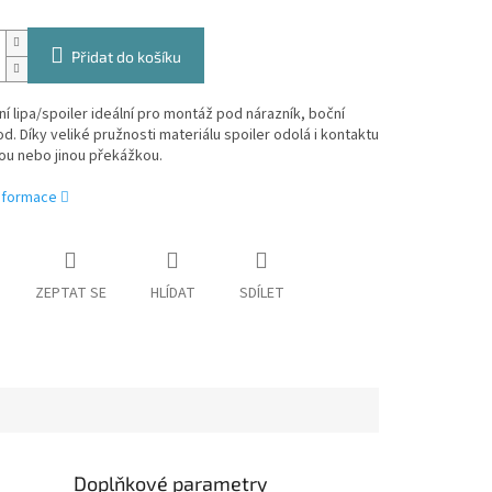
Přidat do košíku
ní lipa/spoiler ideální pro montáž pod nárazník, boční
d. Díky veliké pružnosti materiálu spoiler odolá i kontaktu
ou nebo jinou překážkou.
informace
ZEPTAT SE
HLÍDAT
SDÍLET
Doplňkové parametry