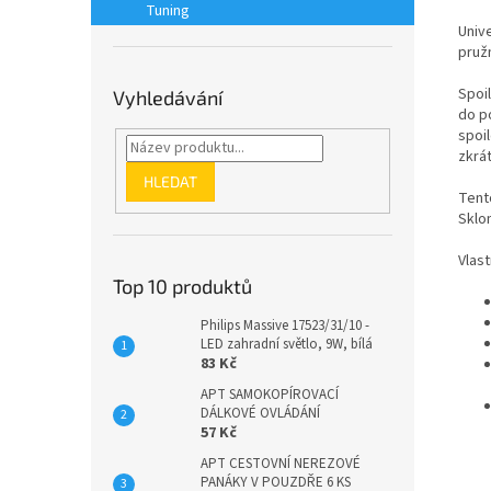
Tuning
Unive
pruž
Spoi
Vyhledávání
do p
spoi
zkrát
HLEDAT
Tento
Sklon
Vlast
Top 10 produktů
Philips Massive 17523/31/10 -
LED zahradní světlo, 9W, bílá
83 Kč
APT SAMOKOPÍROVACÍ
DÁLKOVÉ OVLÁDÁNÍ
57 Kč
APT CESTOVNÍ NEREZOVÉ
PANÁKY V POUZDŘE 6 KS