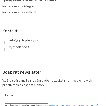
Zpětný odběr elektrozařízení a baterií
Najdete nás na Allegro
Najdete nás na Kaufland
Kontakt
info
@
rychlydarky.cz
rychlydarkycz
Odebírat newsletter
Vložte svůj e-mail a my vám budeme zasílat informace o nových
produktech na našem e-shopu.
E-mail
Vložením e-mailu souhlasíte s
podmínkami ochrany osobních údajů