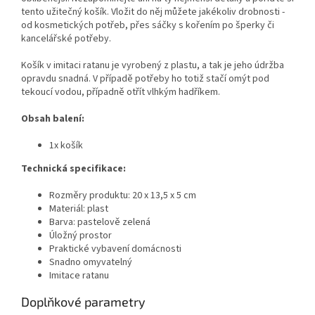
tento užitečný košík. Vložit do něj můžete jakékoliv drobnosti -
od kosmetických potřeb, přes sáčky s kořením po šperky či
kancelářské potřeby.
Košík v imitaci ratanu je vyrobený z plastu, a tak je jeho údržba
opravdu snadná. V případě potřeby ho totiž stačí omýt pod
tekoucí vodou, případně otřít vlhkým hadříkem.
Obsah balení:
1x košík
Technická specifikace:
Rozměry produktu: 20 x 13,5 x 5 cm
Materiál: plast
Barva: pastelově zelená
Úložný prostor
Praktické vybavení domácnosti
Snadno omyvatelný
Imitace ratanu
Doplňkové parametry