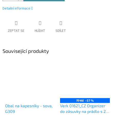
Detailní informace
ZEPTAT SE
HLÍDAT
SDÍLET
Související produkty
77 Kč
–57 %
Obal na kapesníky - sova,
Verk 01621_CZ Organizer
G309
do zásuvky na prádlo s 20