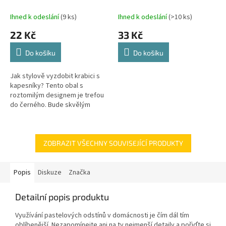
přihrádkami, černý
Ihned k odeslání
(9 ks)
Ihned k odeslání
(>10 ks)
22 Kč
33 Kč
Do košíku
Do košíku
Jak stylově vyzdobit krabici s
kapesníky? Tento obal s
roztomilým designem je trefou
do černého. Bude skvělým
doplňkem do každé
domácnosti. Vybrat si můžete z
několika variant....
ZOBRAZIT VŠECHNY SOUVISEJÍCÍ PRODUKTY
Popis
Diskuze
Značka
Detailní popis produktu
Využívání pastelových odstínů v domácnosti je čím dál tím
oblíbenější. Nezapomínejte ani na ty nejmenší detaily a pořiďte si