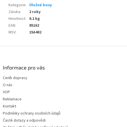
Kategorie
:
Úložné boxy
Záruka
:
2 roky
Hmotnost
:
0.1 kg
EAN
:
85162
MSV
:
15A402
Z
á
p
a
Informace pro vás
t
Ceník dopravy
í
O nás
VOP
Reklamace
Kontakt
Podmínky ochrany osobních údajů
Časté dotazy a odpovědi