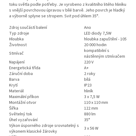
toku světla podle potřeby. Je vyrobeno z kvalitního litého hliníku
s vnější povrchovou úpravou v bílé barvě. Jeho povrch je hladký
a výborně splyne se stropem. Svit pod úhlem 35°.
Zdroj součástí balení
Ano
Typ zdroje
LED diody 7,5W
Hloubka
hloubka zapuštění - 105
Životnost
20 000 hodin
kompatibilní s
Stmívač
nástěnným stmívačem
Napájení
220 V
Energetická třída
A+
Záruční doba
2 roky
Barva
bílá
Krytí
IP23
Materiál
hliník
Maximální příkon
3 x 7,5 W
Montážní otvor
110 x 110 mm
Šířka
122 mm
Světelný tok
880 lm
Úhel vyzařování
35°
Výkon úsporného zdroje srovnatelný s
3 x 56 W
výkonem klasické žárovky