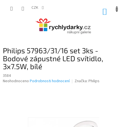
Přejít
na
CZK
NÁKUP
obsah
KOŠÍK
Philips 57963/31/16 set 3ks -
Bodové zápustné LED svítidlo,
3x7.5W, bílé
3584
Průměrné
Neohodnoceno
Podrobnosti hodnocení
Značka:
Philips
hodnocení
produktu
je
0,0
z
5
hvězdiček.