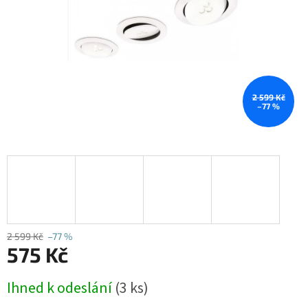
2 599 Kč
–77 %
2 599 Kč
–77 %
575 Kč
Měrná
Ihned k odeslání
(3 ks)
cena: