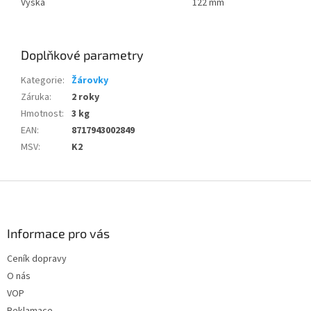
Výška
122 mm
Doplňkové parametry
Kategorie
:
Žárovky
Záruka
:
2 roky
Hmotnost
:
3 kg
EAN
:
8717943002849
MSV
:
K2
Z
á
p
a
Informace pro vás
t
Ceník dopravy
í
O nás
VOP