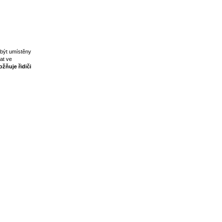
 být umístěny
at ve
žňuje řidiči