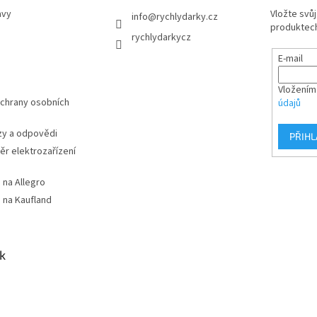
avy
Vložte svů
info
@
rychlydarky.cz
produktech
rychlydarkycz
E-mail
Vložením
chrany osobních
údajů
zy a odpovědi
PŘIHL
r elektrozařízení
 na Allegro
 na Kaufland
k