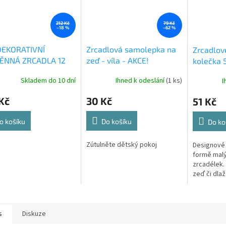
212 Kč
79 Kč
–18 %
–62 %
DEKORATIVNÍ
Zrcadlová samolepka na
Zrcadlov
ĚNNÁ ZRCADLA 12
zeď - víla - AKCE!
kolečka 
Skladem do 10 dní
Ihned k odeslání
(1 ks)
I
Kč
30 Kč
51 Kč
o košíku
Do košíku
Do ko
Zútulněte dětský pokoj
Designové
formě malý
zrcadélek.
zeď či dlaž
efekt navíc
prostor.
s
Diskuze