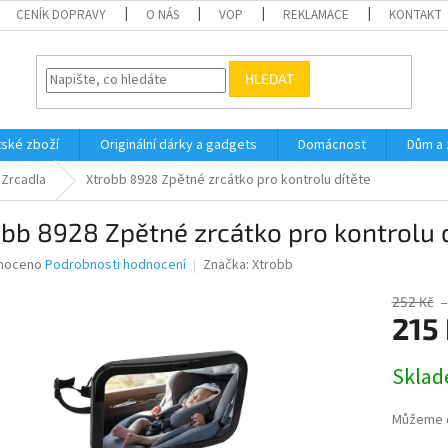
CENÍK DOPRAVY
O NÁS
VOP
REKLAMACE
KONTAKT
HLEDAT
ské zboží
Originální dárky a gadgets
Domácnost
Dům a 
Zrcadla
Xtrobb 8928 Zpětné zrcátko pro kontrolu dítěte
bb 8928 Zpětné zrcátko pro kontrolu 
né
noceno
Podrobnosti hodnocení
Značka:
Xtrobb
ní
u
252 Kč
–
215
Měrná
Sklad
cena:
ek.
Můžeme d