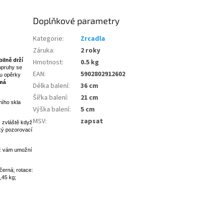
Doplňkové parametry
Kategorie
:
Zrcadla
Záruka
:
2 roky
bilně drží
Hmotnost
:
0.5 kg
Popruhy se
EAN
:
5902802912602
u opěrky
má
Délka balení
:
36 cm
Šířka balení
:
21 cm
ního skla
Výška balení
:
5 cm
MSV
:
zapsat
, zvláště když
oký pozorovací
ož vám umožní
černá; rotace:
,45 kg;