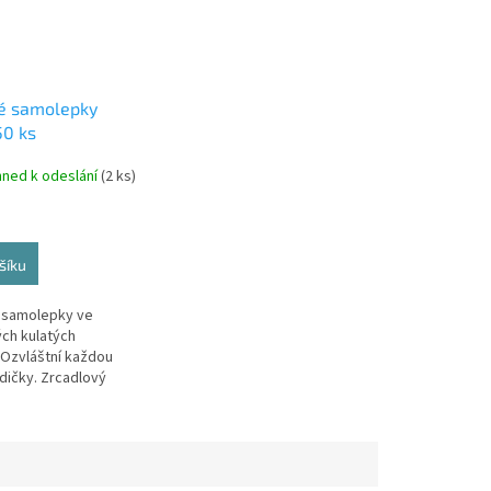
é samolepky
50 ks
hned k odeslání
(2 ks)
šíku
 samolepky ve
ch kulatých
 Ozvláštní každou
dičky. Zrcadlový
 opticky zvětší