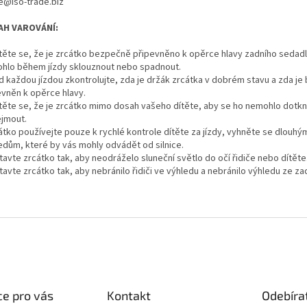
ce@iso-trade.biz
AH VAROVÁNÍ:
istěte se, že je zrcátko bezpečně připevněno k opěrce hlavy zadního sedadl
hlo během jízdy sklouznout nebo spadnout.
ed každou jízdou zkontrolujte, zda je držák zrcátka v dobrém stavu a zda j
evněn k opěrce hlavy.
istěte se, že je zrcátko mimo dosah vašeho dítěte, aby se ho nemohlo dotk
ejmout.
cátko používejte pouze k rychlé kontrole dítěte za jízdy, vyhněte se dlouhý
edům, které by vás mohly odvádět od silnice.
tavte zrcátko tak, aby neodráželo sluneční světlo do očí řidiče nebo dítěte
tavte zrcátko tak, aby nebránilo řidiči ve výhledu a nebránilo výhledu ze za
e pro vás
Kontakt
Odebíra