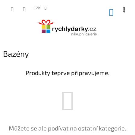
Přejít
na
CZK
NÁKUP
obsah
KOŠÍK
Bazény
Produkty teprve připravujeme.
Můžete se ale podívat na ostatní kategorie.