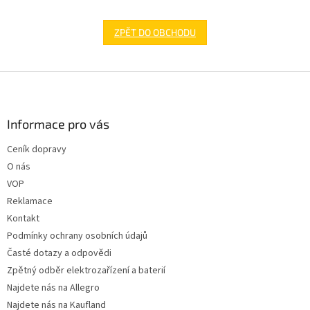
ZPĚT DO OBCHODU
Z
á
p
a
Informace pro vás
t
Ceník dopravy
í
O nás
VOP
Reklamace
Kontakt
Podmínky ochrany osobních údajů
Časté dotazy a odpovědi
Zpětný odběr elektrozařízení a baterií
Najdete nás na Allegro
Najdete nás na Kaufland