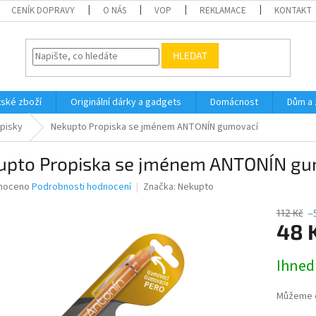
CENÍK DOPRAVY
O NÁS
VOP
REKLAMACE
KONTAKT
HLEDAT
ské zboží
Originální dárky a gadgets
Domácnost
Dům a 
pisky
Nekupto Propiska se jménem ANTONÍN gumovací
upto Propiska se jménem ANTONÍN gu
né
noceno
Podrobnosti hodnocení
Značka:
Nekupto
ní
u
112 Kč
–
48 
Měrná
Ihned
cena:
ek.
Můžeme d