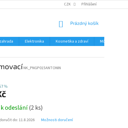
PODMÍNKY OCHRANY OSOBNÍCH ÚDAJŮ
CZK
Přihlášení
ČASTÉ DOTAZY A ODPOVĚD
NÁKUPNÍ
Prázdný košík
KOŠÍK
zahrada
Elektronika
Kosmetika a zdraví
Móda
Aut
movací
NK_PNGP015ANTONIN
57 %
Kč
 k odeslání
(2 ks)
oručit do:
11.8.2026
Možnosti doručení