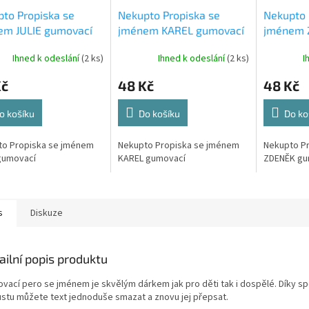
to Propiska se
Nekupto Propiska se
Nekupto 
em JULIE gumovací
jménem KAREL gumovací
jménem 
gumovac
Ihned k odeslání
(2 ks)
Ihned k odeslání
(2 ks)
I
Kč
48 Kč
48 Kč
o košíku
Do košíku
Do ko
to Propiska se jménem
Nekupto Propiska se jménem
Nekupto P
gumovací
KAREL gumovací
ZDENĚK gu
s
Diskuze
ailní popis produktu
vací pero se jménem je skvělým dárkem jak pro děti tak i dospělé. Díky sp
ustu můžete text jednoduše smazat a znovu jej přepsat.