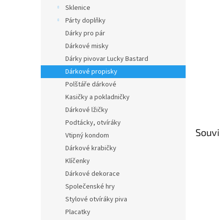
n
Sklenice
e
Párty doplňky
l
Dárky pro pár
Dárkové misky
Dárky pivovar Lucky Bastard
Dárkové propisky
Polštáře dárkové
Kasičky a pokladničky
Dárkové lžičky
Podtácky, otvíráky
Souvi
Vtipný kondom
Dárkové krabičky
Klíčenky
Dárkové dekorace
Společenské hry
Stylové otvíráky piva
Placatky