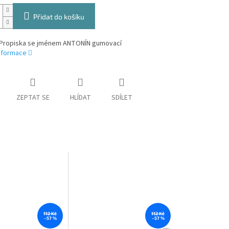
Přidat do košíku
Propiska se jménem ANTONÍN gumovací
informace
ZEPTAT SE
HLÍDAT
SDÍLET
112 Kč
112 Kč
–57 %
–57 %