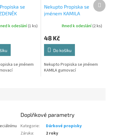
Další
Propiska se
Nekupto Propiska se
produkt
ZDENĚK
jménem KAMILA
í
gumovací
hned k odeslání
(1 ks)
Ihned k odeslání
(2 ks)
48 Kč
šíku
Do košíku
ropiska se jménem
Nekupto Propiska se jménem
movací
KAMILA gumovací
Doplňkové parametry
eciálnímu
Kategorie
:
Dárkové propisky
Záruka
:
2 roky