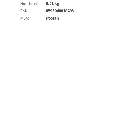
Hmotnost
:
0.01 kg
EAN
:
8595040018495
MSV
:
stojan