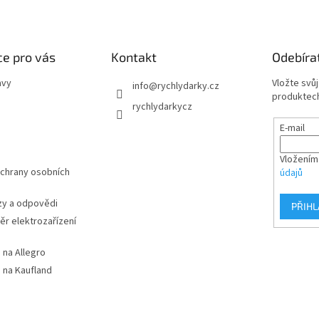
e pro vás
Kontakt
Odebíra
avy
Vložte svů
info
@
rychlydarky.cz
produktech
rychlydarkycz
E-mail
Vložením
chrany osobních
údajů
zy a odpovědi
PŘIHL
r elektrozařízení
 na Allegro
 na Kaufland