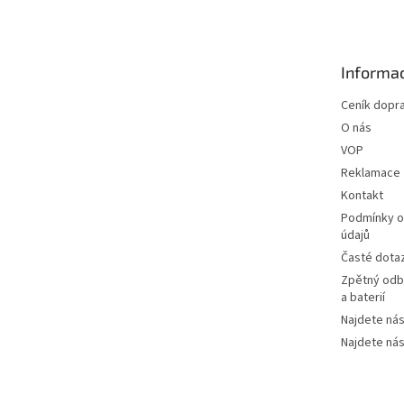
p
a
t
Informac
í
Ceník dopr
O nás
VOP
Reklamace
Kontakt
Podmínky o
údajů
Časté dota
Zpětný odbě
a baterií
Najdete nás
Najdete nás