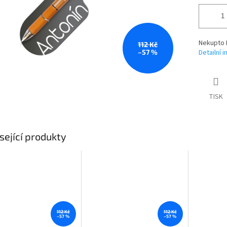
Nekupto 
112 Kč
–57 %
Detailní 
TISK
sející produkty
112 Kč
112 Kč
–57 %
–57 %