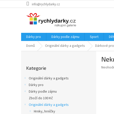
Přejít
info@rychlydarky.cz
na
obsah
Dárky pro
Dárky podle zájmu
Sport
Dět
Domů
Originální dárky a gadgets
Dárkové pro
P
Nek
o
Přeskočit
s
Průměr
Neohod
Kategorie
kategorie
t
hodnoce
r
produkt
Originální dárky a gadgets
a
je
Dárky pro
0,0
n
z
Dárky podle zájmu
n
5
í
Zboží do 100 Kč
hvězdič
p
Originální dárky a gadgets
a
Hrnky, hrníčky