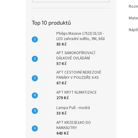
Rozm
Mater
Top 10 produktů
Nápl
Philips Massive 17523/31/10 -
LED zahradní světlo, 9W, bílá
83 Kč
APT SAMOKOPÍROVACÍ
DÁLKOVÉ OVLÁDÁNÍ
57 Kč
APT CESTOVNÍ NEREZOVÉ
PANÁKY V POUZDŘE 6 KS
67 Kč
APT KRYT KLIMATIZACE
279 Kč
Lampa Pull - modrá
33 Kč
APT KRZESEŁKO DO
KAMASUTRY
643 Kč