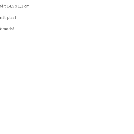
ěr: 14,5 x 1,1 cm
iál: plast
ň: modrá