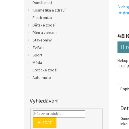
Domácnost
Nekup
Kosmetika a zdraví
jmén
Elektronika
Dětské zboží
Dům a zahrada
48 
Stavebniny
Zvířata
D
Sport
Nekup
Móda
JULIE 
Erotické zboží
Auto-moto
Popi
Vyhledávání
Det
Gumo
HLEDAT
inko