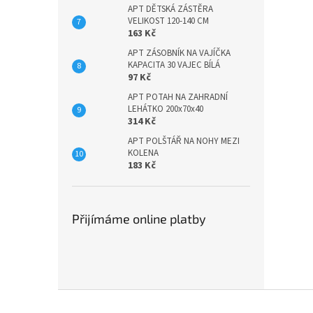
APT DĚTSKÁ ZÁSTĚRA
VELIKOST 120-140 CM
163 Kč
APT ZÁSOBNÍK NA VAJÍČKA
KAPACITA 30 VAJEC BÍLÁ
97 Kč
APT POTAH NA ZAHRADNÍ
LEHÁTKO 200x70x40
314 Kč
APT POLŠTÁŘ NA NOHY MEZI
KOLENA
183 Kč
Přijímáme online platby
Z
á