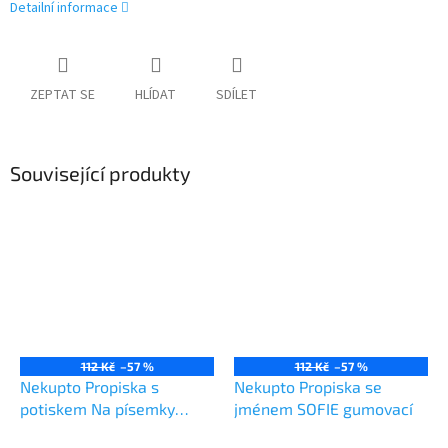
Detailní informace
ZEPTAT SE
HLÍDAT
SDÍLET
Související produkty
112 Kč
–57 %
112 Kč
–57 %
Nekupto Propiska s
Nekupto Propiska se
potiskem Na písemky
jménem SOFIE gumovací
gumovací