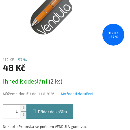
112 Kč
–57 %
112 Kč
–57 %
48 Kč
Měrná
Ihned k odeslání
(2 ks)
cena:
Můžeme doručit do:
11.8.2026
Možnosti doručení
Přidat do košíku
Nekupto Propiska se jménem VENDULA gumovací