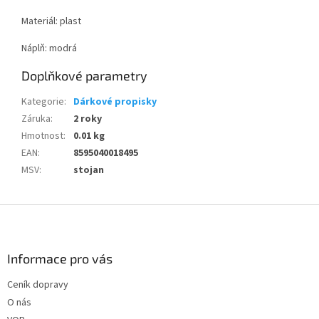
Materiál: plast
Náplň: modrá
Doplňkové parametry
Kategorie
:
Dárkové propisky
Záruka
:
2 roky
Hmotnost
:
0.01 kg
EAN
:
8595040018495
MSV
:
stojan
Z
á
p
a
Informace pro vás
t
Ceník dopravy
í
O nás