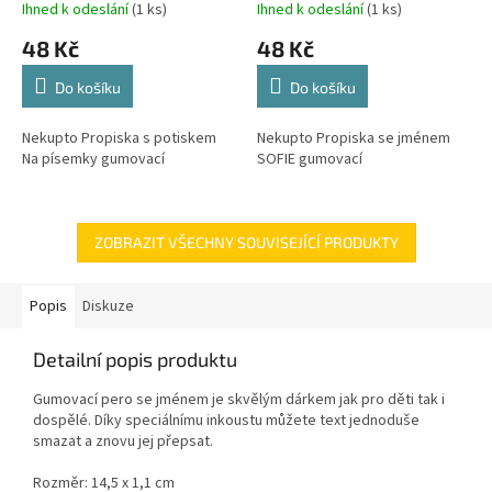
Ihned k odeslání
(1 ks)
Ihned k odeslání
(1 ks)
48 Kč
48 Kč
Do košíku
Do košíku
Nekupto Propiska s potiskem
Nekupto Propiska se jménem
Na písemky gumovací
SOFIE gumovací
ZOBRAZIT VŠECHNY SOUVISEJÍCÍ PRODUKTY
Popis
Diskuze
Detailní popis produktu
Gumovací pero se jménem je skvělým dárkem jak pro děti tak i
dospělé. Díky speciálnímu inkoustu můžete text jednoduše
smazat a znovu jej přepsat.
Rozměr: 14,5 x 1,1 cm