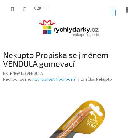
Přejít
na
CZK
NÁKUP
obsah
KOŠÍK
Nekupto Propiska se jménem
VENDULA gumovací
NK_PNGP158VENDULA
Průměrné
Neohodnoceno
Podrobnosti hodnocení
Značka:
Nekupto
hodnocení
produktu
je
0,0
z
5
hvězdiček.