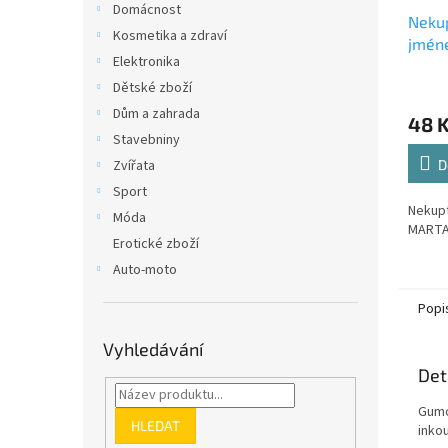
Domácnost
Nekup
Kosmetika a zdraví
jmén
Elektronika
Dětské zboží
Dům a zahrada
48 
Stavebniny
Zvířata
D
Sport
Nekup
Móda
MARTA
Erotické zboží
Auto-moto
Popi
Vyhledávání
Det
Gumo
HLEDAT
inko