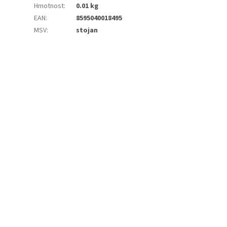
Hmotnost
:
0.01 kg
EAN
:
8595040018495
MSV
:
stojan