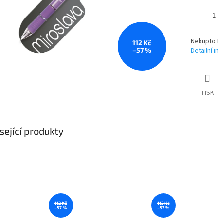
Nekupto 
112 Kč
–57 %
Detailní 
TISK
sející produkty
112 Kč
112 Kč
–57 %
–57 %