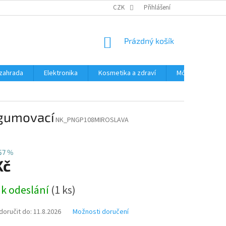
PODMÍNKY OCHRANY OSOBNÍCH ÚDAJŮ
CZK
Přihlášení
ČASTÉ DOTAZY A ODPOVĚD
NÁKUPNÍ
Prázdný košík
KOŠÍK
zahrada
Elektronika
Kosmetika a zdraví
Móda
Aut
gumovací
NK_PNGP108MIROSLAVA
57 %
Kč
 k odeslání
(1 ks)
oručit do:
11.8.2026
Možnosti doručení