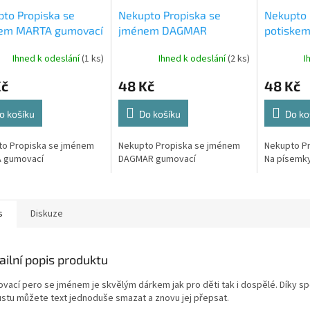
to Propiska se
Nekupto Propiska se
Nekupto 
em MARTA gumovací
jménem DAGMAR
potiskem
gumovací
gumovac
Ihned k odeslání
(1 ks)
Ihned k odeslání
(2 ks)
I
Kč
48 Kč
48 Kč
o košíku
Do košíku
Do ko
to Propiska se jménem
Nekupto Propiska se jménem
Nekupto Pr
 gumovací
DAGMAR gumovací
Na písemk
s
Diskuze
ailní popis produktu
vací pero se jménem je skvělým dárkem jak pro děti tak i dospělé. Díky sp
ustu můžete text jednoduše smazat a znovu jej přepsat.