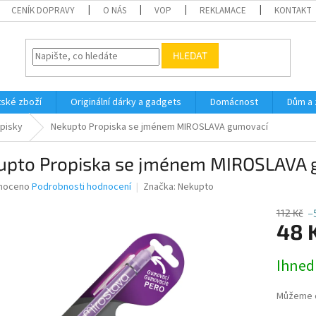
CENÍK DOPRAVY
O NÁS
VOP
REKLAMACE
KONTAKT
HLEDAT
ské zboží
Originální dárky a gadgets
Domácnost
Dům a 
pisky
Nekupto Propiska se jménem MIROSLAVA gumovací
upto Propiska se jménem MIROSLAVA 
né
noceno
Podrobnosti hodnocení
Značka:
Nekupto
ní
u
112 Kč
–
48 
Měrná
Ihned
cena:
ek.
Můžeme d