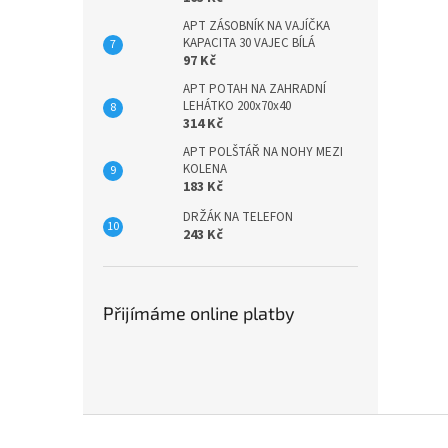
APT ZÁSOBNÍK NA VAJÍČKA
KAPACITA 30 VAJEC BÍLÁ
97 Kč
APT POTAH NA ZAHRADNÍ
LEHÁTKO 200x70x40
314 Kč
APT POLŠTÁŘ NA NOHY MEZI
KOLENA
183 Kč
DRŽÁK NA TELEFON
243 Kč
Přijímáme online platby
Z
á