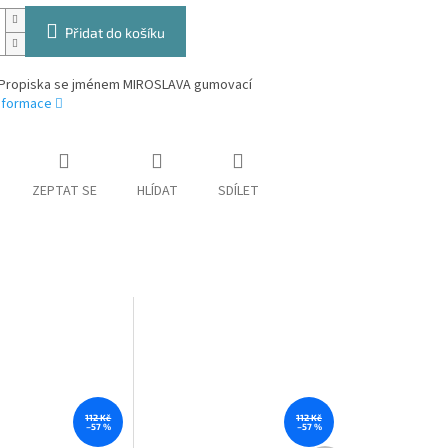
Přidat do košíku
Propiska se jménem MIROSLAVA gumovací
informace
ZEPTAT SE
HLÍDAT
SDÍLET
112 Kč
112 Kč
–57 %
–57 %