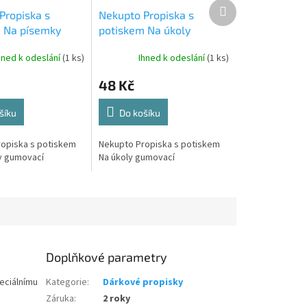
Další
Propiska s
Nekupto Propiska s
produkt
 Na písemky
potiskem Na úkoly
í
gumovací
hned k odeslání
(1 ks)
Ihned k odeslání
(1 ks)
48 Kč
šíku
Do košíku
opiska s potiskem
Nekupto Propiska s potiskem
y gumovací
Na úkoly gumovací
Doplňkové parametry
eciálnímu
Kategorie
:
Dárkové propisky
Záruka
:
2 roky