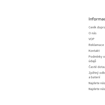
p
a
t
Informac
í
Ceník dopr
O nás
VOP
Reklamace
Kontakt
Podmínky o
údajů
Časté dota
Zpětný odbě
a baterií
Najdete nás
Najdete nás