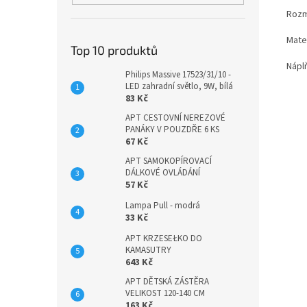
Rozm
Mater
Top 10 produktů
Nápl
Philips Massive 17523/31/10 -
LED zahradní světlo, 9W, bílá
83 Kč
APT CESTOVNÍ NEREZOVÉ
PANÁKY V POUZDŘE 6 KS
67 Kč
APT SAMOKOPÍROVACÍ
DÁLKOVÉ OVLÁDÁNÍ
57 Kč
Lampa Pull - modrá
33 Kč
APT KRZESEŁKO DO
KAMASUTRY
643 Kč
APT DĚTSKÁ ZÁSTĚRA
VELIKOST 120-140 CM
163 Kč