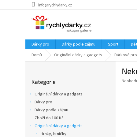
Přejít
info@rychlydarky.cz
na
obsah
Dárky pro
Dárky podle zájmu
Sport
Dět
Domů
Originální dárky a gadgets
Dárkové pro
P
Nek
o
Přeskočit
s
Průměr
Neohod
Kategorie
kategorie
t
hodnoce
r
produkt
Originální dárky a gadgets
a
je
Dárky pro
0,0
n
z
Dárky podle zájmu
n
5
í
Zboží do 100 Kč
hvězdič
p
Originální dárky a gadgets
a
Hrnky, hrníčky