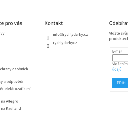
e pro vás
Kontakt
Odebíra
avy
Vložte svů
info
@
rychlydarky.cz
produktech
rychlydarkycz
E-mail
Vložením
chrany osobních
údajů
zy a odpovědi
PŘIHL
r elektrozařízení
 na Allegro
 na Kaufland