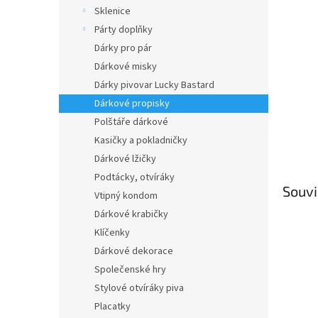
n
Sklenice
e
Párty doplňky
l
Dárky pro pár
Dárkové misky
Dárky pivovar Lucky Bastard
Dárkové propisky
Polštáře dárkové
Kasičky a pokladničky
Dárkové lžičky
Podtácky, otvíráky
Souvi
Vtipný kondom
Dárkové krabičky
Klíčenky
Dárkové dekorace
Společenské hry
Stylové otvíráky piva
Placatky