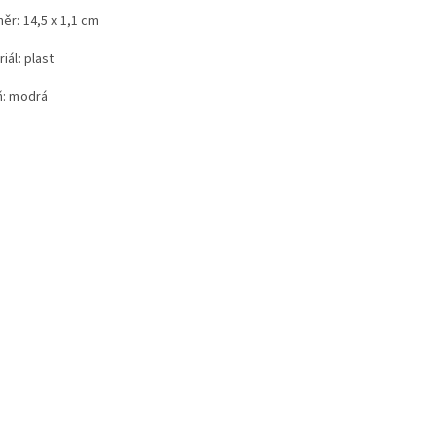
ěr: 14,5 x 1,1 cm
iál: plast
ň: modrá