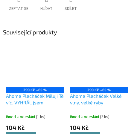
ZEPTAT SE
HLÍDAT
SDÍLET
Související produkty
299 Kč
–65 %
299 Kč
–65 %
Ahome Plecháček Miluji Tě
Ahome Plecháček Velké
víc. VYHRÁL jsem.
vlny, velké ryby
Ihned k odeslání
(1 ks)
Ihned k odeslání
(2 ks)
104 Kč
104 Kč