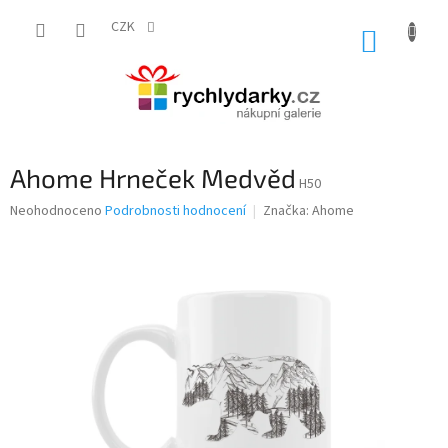
Přejít
na
CZK
NÁKUP
obsah
KOŠÍK
Ahome Hrneček Medvěd
H50
Průměrné
Neohodnoceno
Podrobnosti hodnocení
Značka:
Ahome
hodnocení
produktu
je
0,0
z
5
hvězdiček.