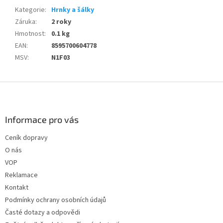
Kategorie
:
Hrnky a šálky
Záruka
:
2 roky
Hmotnost
:
0.1 kg
EAN
:
8595700604778
MSV
:
N1F03
Z
á
p
a
Informace pro vás
t
Ceník dopravy
í
O nás
VOP
Reklamace
Kontakt
Podmínky ochrany osobních údajů
Časté dotazy a odpovědi