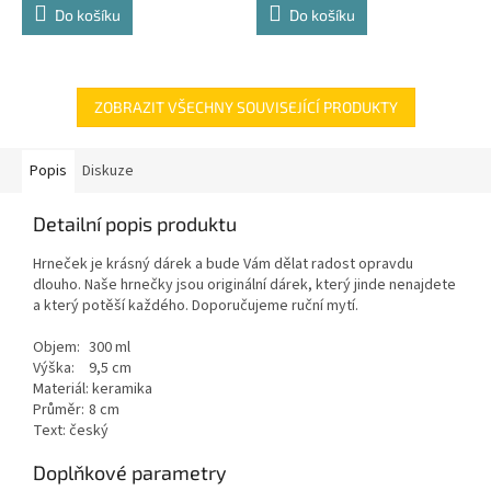
Do košíku
Do košíku
ZOBRAZIT VŠECHNY SOUVISEJÍCÍ PRODUKTY
Popis
Diskuze
Detailní popis produktu
Hrneček je krásný dárek a bude Vám dělat radost opravdu
dlouho. Naše hrnečky jsou originální dárek, který jinde nenajdete
a který potěší každého. Doporučujeme ruční mytí.
Objem:
300 ml
Výška:
9,5 cm
Materiál:
keramika
Průměr:
8 cm
Text: český
Doplňkové parametry