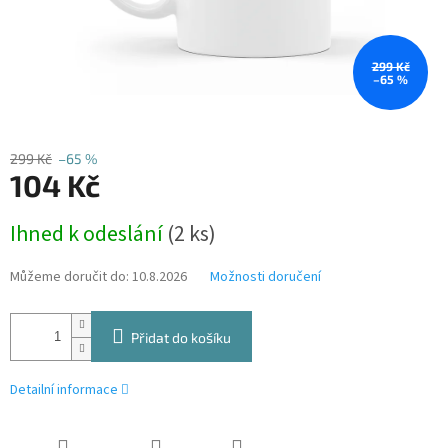
299 Kč
–65 %
299 Kč
–65 %
104 Kč
Měrná
Ihned k odeslání
(2 ks)
cena:
Můžeme doručit do:
10.8.2026
Možnosti doručení
Přidat do košíku
Detailní informace