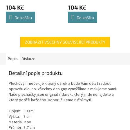
104 Kč
104 Kč
Do košíku
Do košíku
ZOBRAZIT VŠECHNY SOUVISEJÍCÍ PRODUKTY
Popis
Diskuze
Detailní popis produktu
Plechový hrneček je krásný dárek a bude Vám dělat radost
opravdu dlouho. Všechny designy vymýšlíme a malujeme sami.
Naše plecháčky jsou originální dárek, který jinde nenajdete a
který potěší každého. Doporučujeme ruční mytí.
Objem:
300 ml
Výška:
8 cm
Materiál:
Kov
Průměr:
8,7 cm