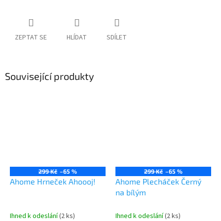
ZEPTAT SE
HLÍDAT
SDÍLET
Související produkty
299 Kč
–65 %
299 Kč
–65 %
Ahome Hrneček Ahoooj!
Ahome Plecháček Černý
na bílým
Ihned k odeslání
(2 ks)
Ihned k odeslání
(2 ks)