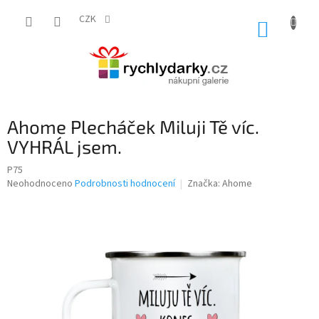
Přejít
na
CZK
NÁKUP
obsah
KOŠÍK
Ahome Plecháček Miluji Tě víc.
VYHRÁL jsem.
P75
Průměrné
Neohodnoceno
Podrobnosti hodnocení
Značka:
Ahome
hodnocení
produktu
je
0,0
z
5
hvězdiček.