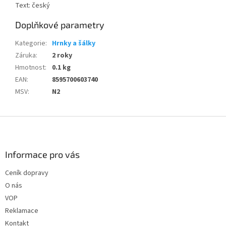
Text: český
Doplňkové parametry
Kategorie
:
Hrnky a šálky
Záruka
:
2 roky
Hmotnost
:
0.1 kg
EAN
:
8595700603740
MSV
:
N2
Z
á
p
a
Informace pro vás
t
Ceník dopravy
í
O nás
VOP
Reklamace
Kontakt