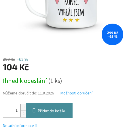
299 Kč
–65 %
299 Kč
–65 %
104 Kč
Měrná
Ihned k odeslání
(1 ks)
cena:
Můžeme doručit do:
11.8.2026
Možnosti doručení
Přidat do košíku
Detailní informace