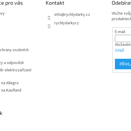
e pro vás
Kontakt
Odebíra
avy
Vložte svů
info
@
rychlydarky.cz
produktech
rychlydarkycz
E-mail
Vložením
chrany osobních
údajů
zy a odpovědi
PŘIHL
r elektrozařízení
 na Allegro
 na Kaufland
k