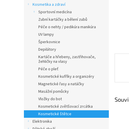
n
Kosmetika a zdraví
e
Sportovní medicína
l
Zubní kartáčky a bělení zubů
Péče o nehty / pedikúra manikúra
UV lampy
Šperkovnice
Depilátory
Kartáče a hřebeny, zastřihovače,
žehličky na vlasy
Péče o pleť
Kosmetické kufříky a organizéry
Magnetické řasy a natáčky
Masážní pomůcky
Souvi
Vložky do bot
Kosmetické zvětšovací zrcátka
Kosmetické štětce
Elektronika