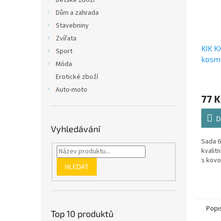
Dětské zboží
Dům a zahrada
Stavebniny
Zvířata
KIK K
Sport
kosme
Móda
Erotické zboží
Auto-moto
77 K
D
Vyhledávání
Sada 6
kvalit
s kovo
HLEDAT
Popi
Top 10 produktů