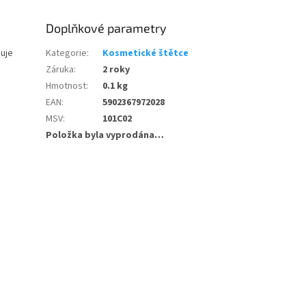
Doplňkové parametry
uje
Kategorie
:
Kosmetické štětce
Záruka
:
2 roky
Hmotnost
:
0.1 kg
EAN
:
5902367972028
MSV
:
101C02
Položka byla vyprodána…