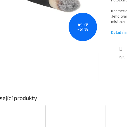
Položka 
Kosmetic
Jeho tvar
místech.
45 Kč
–51 %
Detailní 
TISK
sející produkty