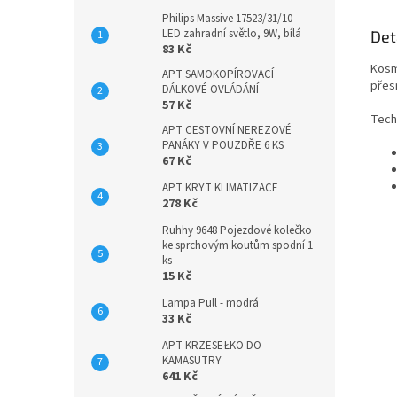
Philips Massive 17523/31/10 -
LED zahradní světlo, 9W, bílá
Det
83 Kč
Kosm
APT SAMOKOPÍROVACÍ
přesn
DÁLKOVÉ OVLÁDÁNÍ
57 Kč
Tech
APT CESTOVNÍ NEREZOVÉ
PANÁKY V POUZDŘE 6 KS
67 Kč
APT KRYT KLIMATIZACE
278 Kč
Ruhhy 9648 Pojezdové kolečko
ke sprchovým koutům spodní 1
ks
15 Kč
Lampa Pull - modrá
33 Kč
APT KRZESEŁKO DO
KAMASUTRY
641 Kč