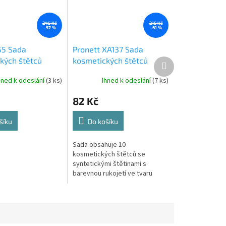
245 Kč
215 Kč
–57 %
–61 %
55 Sada
Pronett XA137 Sada
kých štětců
kosmetických štětců
Další
produkt
10 kusů
Mermaid 10 ks v pouzdře
hned k odeslání
(3 ks)
Ihned k odeslání
(7 ks)
82 Kč
šíku
Do košíku
Sada obsahuje 10
kosmetických štětců se
syntetickými štětinami s
barevnou rukojetí ve tvaru
mořské panny. Baleno v
černém estetickém pouzdře.