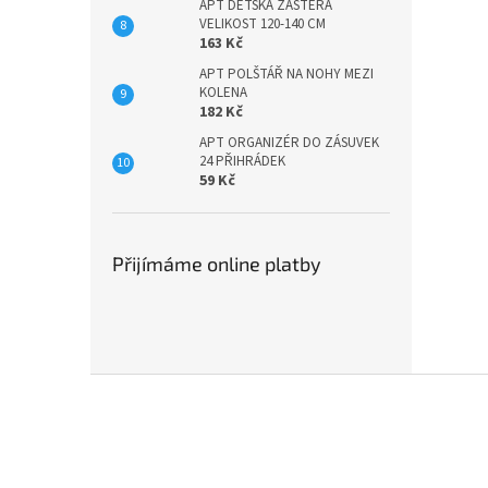
APT DĚTSKÁ ZÁSTĚRA
VELIKOST 120-140 CM
163 Kč
APT POLŠTÁŘ NA NOHY MEZI
KOLENA
182 Kč
APT ORGANIZÉR DO ZÁSUVEK
24 PŘIHRÁDEK
59 Kč
Přijímáme online platby
Z
á
p
a
t