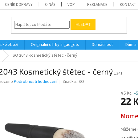
CENÍK DOPRAVY
O NÁS
VOP
REKLAMACE
KONTAKT
HLEDAT
ské zboží
Originální dárky a gadgets
Domácnost
Dům a 
ISO 2043 Kosmetický štětec - černý
2043 Kosmetický štětec - černý
1341
né
noceno
Podrobnosti hodnocení
Značka:
ISO
ní
u
45 Kč
–
22 
Měrná
Momen
cena:
ek.
Můžeme d