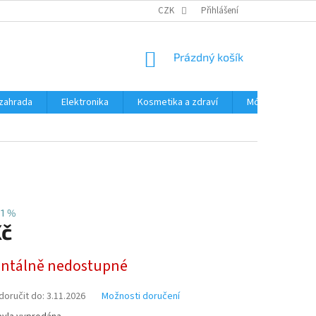
PODMÍNKY OCHRANY OSOBNÍCH ÚDAJŮ
CZK
Přihlášení
ČASTÉ DOTAZY A ODPOVĚD
NÁKUPNÍ
Prázdný košík
KOŠÍK
zahrada
Elektronika
Kosmetika a zdraví
Móda
Aut
51 %
Kč
tálně nedostupné
oručit do:
3.11.2026
Možnosti doručení