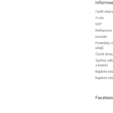
Informac
í
Ceník dopr
O nás
VOP
Reklamace
Kontakt
Podmínky o
údajů
Časté dota
Zpětný odbě
a baterií
Najdete nás
Najdete nás
Faceboo