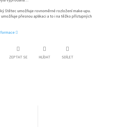
byla vyprodána…
ký štětec umožňuje rovnoměrné rozložení make-upu.
 umožňuje přesnou aplikaci a to i na těžko přístupných
informace
ZEPTAT SE
HLÍDAT
SDÍLET