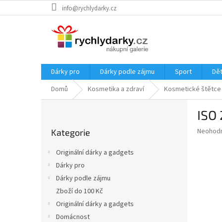
Přejít
info@rychlydarky.cz
na
obsah
Dárky pro
Dárky podle zájmu
Sport
Dět
Domů
Kosmetika a zdraví
Kosmetické štětce
P
ISO 
o
Přeskočit
s
Průměr
Neohod
Kategorie
kategorie
t
hodnoce
r
produkt
Originální dárky a gadgets
a
je
Dárky pro
0,0
n
z
Dárky podle zájmu
n
5
í
Zboží do 100 Kč
hvězdič
p
Originální dárky a gadgets
a
Domácnost