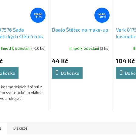
199 Kč
55 Kč
–61 %
–20 %
X7576 Sada
Daalo Štětec na make-up
Verk 017
tických štětců 6 ks
kosmetic
briliant 
Ihned k odeslání
(>10 ks)
Ihned k odeslání
(3 ks)
I
č
44 Kč
104 Kč
o košíku
Do košíku
Do ko
 kosmetických štětců z
ního syntetického vlákna
vou rukojetí.
s
Diskuze