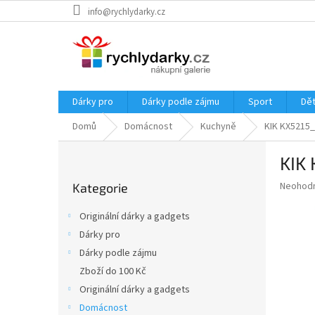
Přejít
info@rychlydarky.cz
na
obsah
Dárky pro
Dárky podle zájmu
Sport
Dět
Domů
Domácnost
Kuchyně
KIK KX5215_2
P
KIK 
o
Přeskočit
s
Průměr
Neohod
Kategorie
kategorie
t
hodnoce
r
produkt
Originální dárky a gadgets
a
je
Dárky pro
0,0
n
z
Dárky podle zájmu
n
5
í
Zboží do 100 Kč
hvězdič
p
Originální dárky a gadgets
a
Domácnost