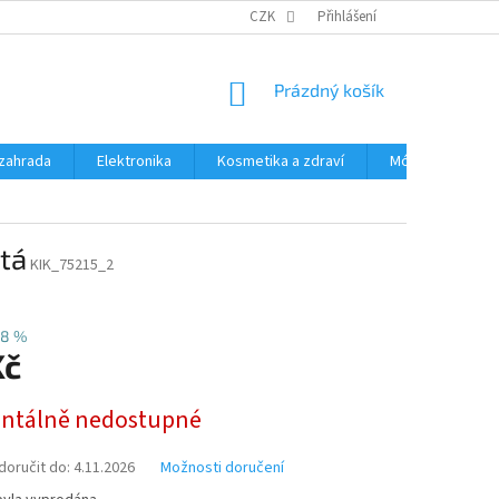
PODMÍNKY OCHRANY OSOBNÍCH ÚDAJŮ
CZK
Přihlášení
ČASTÉ DOTAZY A ODPOVĚD
NÁKUPNÍ
Prázdný košík
KOŠÍK
zahrada
Elektronika
Kosmetika a zdraví
Móda
Aut
utá
KIK_75215_2
28 %
Kč
tálně nedostupné
oručit do:
4.11.2026
Možnosti doručení