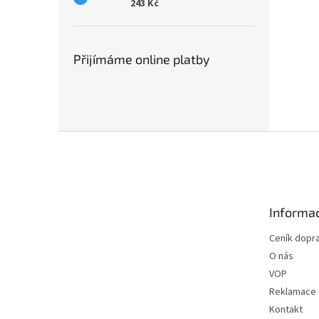
243 Kč
Přijímáme online platby
Z
á
p
a
t
Informac
í
Ceník dopr
O nás
VOP
Reklamace
Kontakt