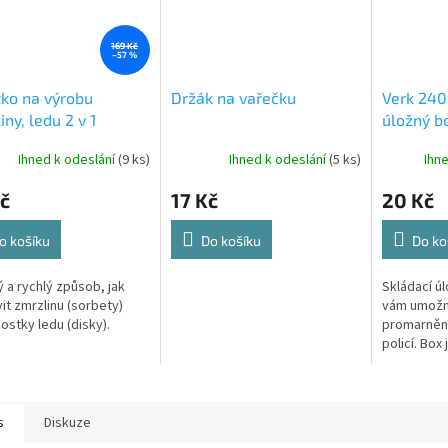
169 Kč
–57 %
tko na výrobu
Držák na vařečku
Verk 240
iny, ledu 2 v 1
úložný b
COLOR
Ihned k odeslání
(9 ks)
Ihned k odeslání
(5 ks)
Ihn
č
17 Kč
20 Kč
o košíku
Do košíku
Do ko
 a rychlý způsob, jak
Skládací ú
vit zmrzlinu (sorbety)
vám umožní
ostky ledu (disky).
promarněn
policí. Box 
případě pot
s
Diskuze