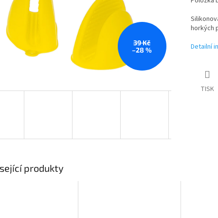
Položka 
Silikonov
horkých 
39 Kč
Detailní 
–28 %
TISK
sející produkty