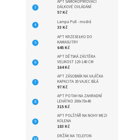
APT SAMOKOPÍROVACÍ
DÁLKOVÉ OVLÁDÁNÍ
57 Kč
Lampa Pull - modrá
33 Kč
APT KRZESEŁKO DO
KAMASUTRY
645 Kč
APT DĚTSKÁ ZÁSTĚRA
VELIKOST 120-140 CM
164 Kč
APT ZÁSOBNÍK NA VAJÍČKA
KAPACITA 30 VAJEC BÍLÁ
97 Kč
APT POTAH NA ZAHRADNÍ
LEHÁTKO 200x70x40
315 Kč
APT POLŠTÁŘ NA NOHY MEZI
KOLENA
183 Kč
DRŽÁK NA TELEFON