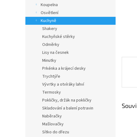
n
Koupelna
e
Osvětlení
l
Kuchyně
Shakery
Kuchyňské stěrky
Odměrky
Lisy na česnek
Minutky
Prkénka a krájecí desky
Trychtýře
Vývrtky a otvíráky lahví
Termosky
Pokličky, držák na pokličky
Souvi
Skladování a balení potravin
Naběračky
Mašlovačky
Sítko do dřezu