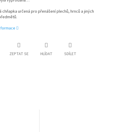
byla vyprodána…
á chňapka určená pro přenášení plechů, hrnců a jiných
předmětů.
informace
ZEPTAT SE
HLÍDAT
SDÍLET