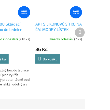
53 Kč
44 Kč
–62 %
–18 %
08 Skládací
APT SILIKONOVÉ SÍTKO NA
ox do lednice
ČAJ MODRÝ LÍSTEK
Další
produkt
ed k odeslání
(>10 ks)
Ihned k odeslání
(7 ks)
36 Kč
šíku
Do košíku
ložný box do lednice
 plně využít
ý prostor těsně pod
je lehký, odolný a v
řeby se dá složit.