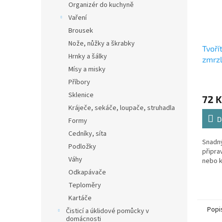
Organizér do kuchyně
Vaření
Brousek
Nože, nůžky a škrabky
Tvoří
Hrnky a šálky
zmrzl
Mísy a misky
Příbory
Sklenice
72 K
Kráječe, sekáče, loupače, struhadla
D
Formy
Cedníky, síta
Snadný
Podložky
připra
Váhy
nebo k
Odkapávače
Teploměry
Kartáče
Popi
Čisticí a úklidové pomůcky v
domácnosti