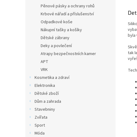
Pěnové pásky a ochrany rohů
Det
Krbové nářadí a příslušenství
Odpadkové koše
Sili
vyba
Nákupní tašky a košíky
byla
Dětské zábrany
Deky a povlečení
Skvěl
tak 
Atrapy bezpečnostních kamer
vyře
APT
VRK
Tech
Kosmetika a zdraví
Elektronika
Dětské zboží
Dům a zahrada
Stavebniny
Zvířata
Sport
Móda