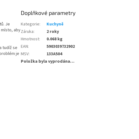
Doplňkové parametry
tů. Je
Kategorie
:
Kuchyně
 místo, aby
Záruka
:
2 roky
Hmotnost
:
0.068 kg
EAN
:
5903039732902
a tudíž se
 problém je
MSV
:
133A504
Položka byla vyprodána…