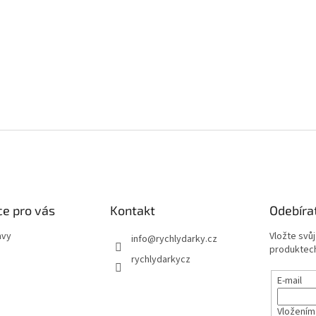
e pro vás
Kontakt
Odebíra
avy
Vložte svů
info
@
rychlydarky.cz
produktech
rychlydarkycz
E-mail
Vložením