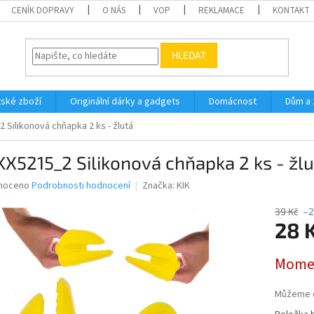
CENÍK DOPRAVY
O NÁS
VOP
REKLAMACE
KONTAKT
HLEDAT
ské zboží
Originální dárky a gadgets
Domácnost
Dům a 
 Silikonová chňapka 2 ks - žlutá
KX5215_2 Silikonová chňapka 2 ks - žl
né
noceno
Podrobnosti hodnocení
Značka:
KIK
ní
u
39 Kč
–
28 
Měrná
Momen
cena:
ek.
Můžeme d