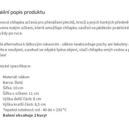
ailní popis produktu
konová chňapka určená pro přenášení plechů, hrnců a jiných horkých předmě
vena malým očkem, které umožňuje chňapku zavěsit na jakékoliv praktické
 vždy po ruce.
á alternativa k látkovým rukavicím - silikon neabsorbuje pachy ani tekutiny 
lehce neušpiní, a pokud se nějaká špína objeví, stačí chňapku omýt vodou a
šen!
nické specifikace:
Materiál: silikon
Barva: žlutá
Šířka: 10 cm
Šířka s očkem: 11 cm
Výška delší části: 8 cm
Výška kratší části: 6,5 cm
Tepelná odolnost: od - 40 do + 230 °C
Balení obsahuje 2 kusy!