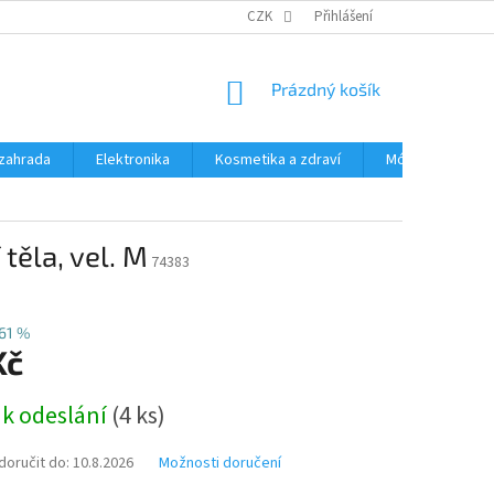
PODMÍNKY OCHRANY OSOBNÍCH ÚDAJŮ
CZK
Přihlášení
ČASTÉ DOTAZY A ODPOVĚD
NÁKUPNÍ
Prázdný košík
KOŠÍK
zahrada
Elektronika
Kosmetika a zdraví
Móda
Aut
těla, vel. M
74383
61 %
Kč
 k odeslání
(4 ks)
oručit do:
10.8.2026
Možnosti doručení