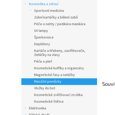
n
Kosmetika a zdraví
e
Sportovní medicína
l
Zubní kartáčky a bělení zubů
Péče o nehty / pedikúra manikúra
UV lampy
Šperkovnice
Depilátory
Kartáče a hřebeny, zastřihovače,
žehličky na vlasy
Péče o pleť
Kosmetické kufříky a organizéry
Magnetické řasy a natáčky
Masážní pomůcky
Souvi
Vložky do bot
Kosmetické zvětšovací zrcátka
Kosmetické štětce
Elektronika