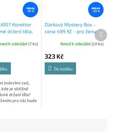
125 Kč
699 Kč
–61 %
–53 %
XA107 Korektor
Dárkový Mystery Box -
né držení těla,
cena 499 Kč - pro ženu
Další
produkt
hned k odeslání
(7 ks)
Ihned k odeslání
(10 ks)
323 Kč
šíku
Do košíku
ni bolestmi zad,
 kde je obtížné
ávné držení těla?
šením pro Vás bude
etický korektor.