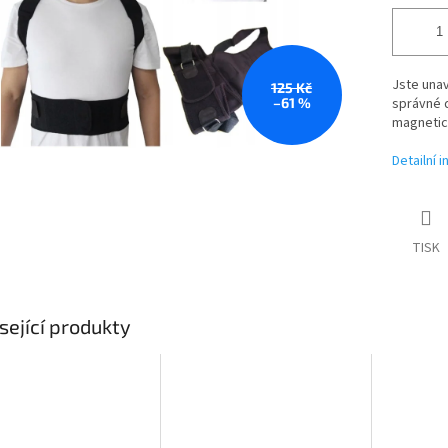
Jste unav
125 Kč
–61 %
správné 
magnetic
Detailní 
TISK
sející produkty