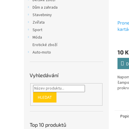
Dětské zboží
Dům a zahrada
Stavebniny
Zvířata
Prone
kartá
Sport
vlas
Móda
Erotické zboží
10 K
Auto-moto
D
Vyhledávání
Napomá
šampon
prokrv
HLEDAT
Popi
Top 10 produktů