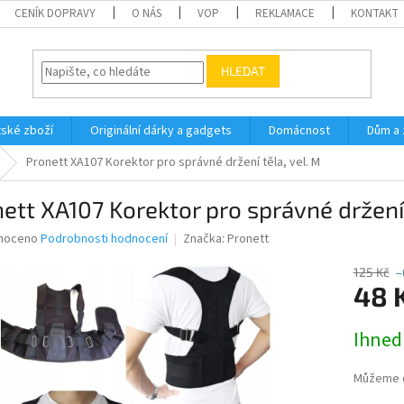
CENÍK DOPRAVY
O NÁS
VOP
REKLAMACE
KONTAKT
HLEDAT
ské zboží
Originální dárky a gadgets
Domácnost
Dům a 
Pronett XA107 Korektor pro správné držení těla, vel. M
ett XA107 Korektor pro správné držení 
né
noceno
Podrobnosti hodnocení
Značka:
Pronett
ní
u
125 Kč
–
48 
Měrná
Ihned
cena:
ek.
Můžeme d