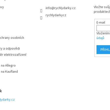
avy
Vložte svů
info
@
rychlydarky.cz
produktech
rychlydarkycz
E-mail
Vložením
chrany osobních
údajů
zy a odpovědi
PŘIHL
r elektrozařízení
 na Allegro
 na Kaufland
k
lydarky.cz