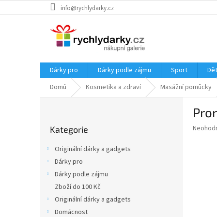
Přejít
info@rychlydarky.cz
na
obsah
Dárky pro
Dárky podle zájmu
Sport
Dět
Domů
Kosmetika a zdraví
Masážní pomůcky
P
Pron
o
Přeskočit
s
Průměr
Neohod
Kategorie
kategorie
t
hodnoce
r
produkt
Originální dárky a gadgets
a
je
Dárky pro
0,0
n
z
Dárky podle zájmu
n
5
í
Zboží do 100 Kč
hvězdič
p
Originální dárky a gadgets
a
Domácnost