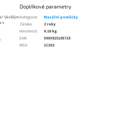
Doplňkové parametry
la? Skvělým
Kategorie
:
Masážní pomůcky
a v
Záruka
:
2 roky
Hmotnost
:
0.16 kg
EAN
:
5903815105715
n
MSV
:
1C302