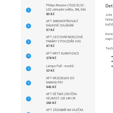
Det
Philips Massive 17523/31/10 -
LED zahradní světlo, 9W, bílá
83 Kč
Jste
řeše
APT SAMOKOPÍROVACÍ
každ
DÁLKOVÉ OVLÁDÁNÍ
57 Kč
Korek
APT CESTOVNÍ NEREZOVÉ
napra
PANÁKY V POUZDŘE 6 KS
67 Kč
Tech
APT KRYT KLIMATIZACE
278 Kč
Lampa Pull - modrá
33 Kč
APT KRZESEŁKO DO
KAMASUTRY
641 Kč
APT DĚTSKÁ ZÁSTĚRA
VELIKOST 120-140 CM
163 Kč
APT ZÁSOBNÍK NA VAJÍČKA