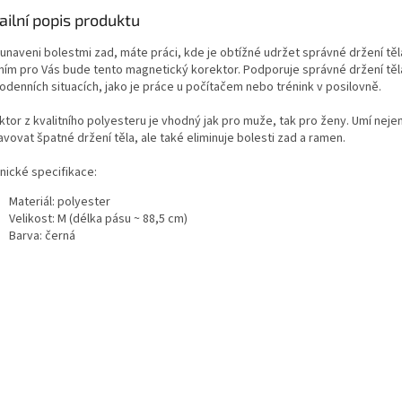
ailní popis produktu
 unaveni bolestmi zad, máte práci, kde je obtížné udržet správné držení tě
ním pro Vás bude tento magnetický korektor. Podporuje správné držení těl
odenních situacích, jako je práce u počítačem nebo trénink v posilovně.
tor z kvalitního polyesteru je vhodný jak pro muže, tak pro ženy. Umí neje
vovat špatné držení těla, ale také eliminuje bolesti zad a ramen.
nické specifikace:
Materiál: polyester
Velikost: M (délka pásu ~ 88,5 cm)
Barva: černá