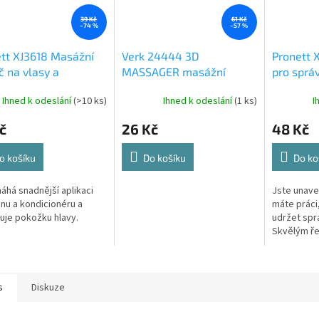
39 Kč
61 Kč
–74 %
–57 %
tt XJ3618 Masážní
Verk 24444 3D
Pronett 
č na vlasy a
MASSAGER masážní
pro správ
ovou pokožku COLOR
přístroj na obličej a tělo
vel. L
Ihned k odeslání
(>10 ks)
Ihned k odeslání
(1 ks)
I
č
26 Kč
48 Kč
o košíku
Do košíku
Do ko
há snadnější aplikaci
Jste unave
u a kondicionéru a
máte práci,
uje pokožku hlavy.
udržet spr
Skvělým ře
tento magn
s
Diskuze