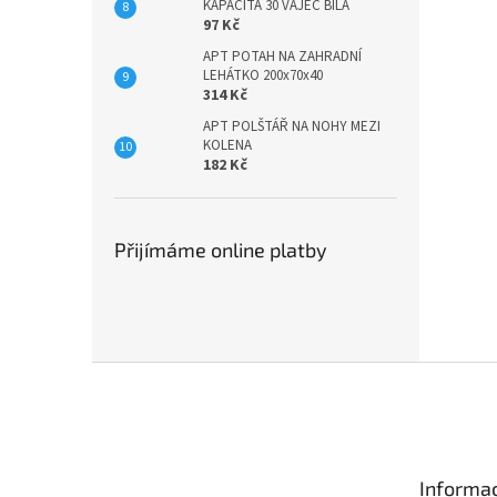
KAPACITA 30 VAJEC BÍLÁ
97 Kč
APT POTAH NA ZAHRADNÍ
LEHÁTKO 200x70x40
314 Kč
APT POLŠTÁŘ NA NOHY MEZI
KOLENA
182 Kč
Přijímáme online platby
Z
á
p
a
t
Informac
í