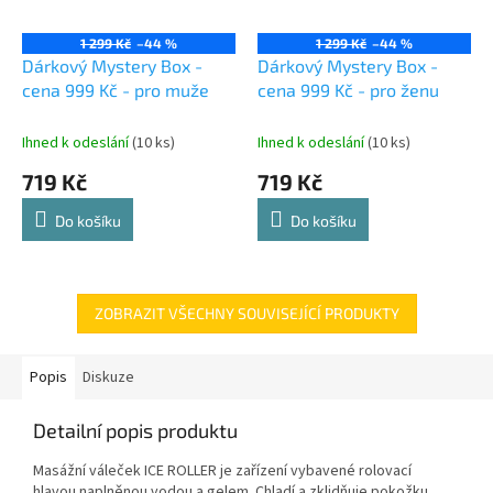
1 299 Kč
–44 %
1 299 Kč
–44 %
Dárkový Mystery Box -
Dárkový Mystery Box -
cena 999 Kč - pro muže
cena 999 Kč - pro ženu
Ihned k odeslání
(10 ks)
Ihned k odeslání
(10 ks)
719 Kč
719 Kč
Do košíku
Do košíku
ZOBRAZIT VŠECHNY SOUVISEJÍCÍ PRODUKTY
Popis
Diskuze
Detailní popis produktu
Masážní váleček ICE ROLLER je zařízení vybavené rolovací
hlavou naplněnou vodou a gelem. Chladí a zklidňuje pokožku