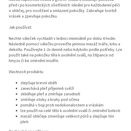
před i po kosmetických ošetřeních. Ideální pro každodenní péči
o obličej, pro osvěžení a omlazení pokožky. Zabraňuje tvorbě
vrásek a zpevňuje pokožku.
Jak používat:
Nechte váleček vychladit v lednici minimálně po dobu 4 hodin.
Následně pomocí válečku proveďte jemnou masáž tváře, krku a
dekoltu. Používejte 1-2x denně nebo kdykoliv podle potřeby. Lze
použít také na pokožku těla k uvolnění svalů, na štípance od
hmyzu či ke zmírnění modřin.
Vlastnosti produktu:
zlepšuje krevní oběh
zanechává pleť příjemně svěží
zklidňuje pleť a zmírňuje zarudnutí
zmírňuje otoky a kruhy pod očima
pomáhá v boji proti nedokonalostem a vráskám
lze použít na celé tělo k uvolnění svalů či zmírnění bolesti
masáž obličeje zmenšuje velikost pórů a zlepšuje tón
pleti