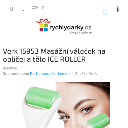
Přejít
na
CZK
NÁKUP
obsah
KOŠÍK
Verk 15953 Masážní váleček na
obličej a tělo ICE ROLLER
4568056
Průměrné
Neohodnoceno
Podrobnosti hodnocení
Značka:
Verk
hodnocení
produktu
je
0,0
z
5
hvězdiček.