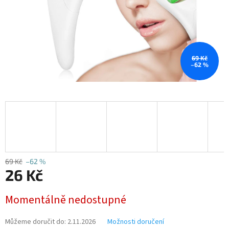
69 Kč
–62 %
69 Kč
–62 %
26 Kč
Měrná
Momentálně nedostupné
cena:
Můžeme doručit do:
2.11.2026
Možnosti doručení