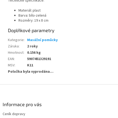
Technické specifikace:
Materiál: plast
Barva: bílo-zelená
Rozměry: 19 x 8 cm
Doplňkové parametry
Kategorie
:
Masážní pomůcky
Záruka
:
2 roky
Hmotnost
:
0.156 kg
EAN
:
5907451329191
MSV
:
K11
Položka byla vyprodána…
Z
á
p
a
Informace pro vás
t
Ceník dopravy
í