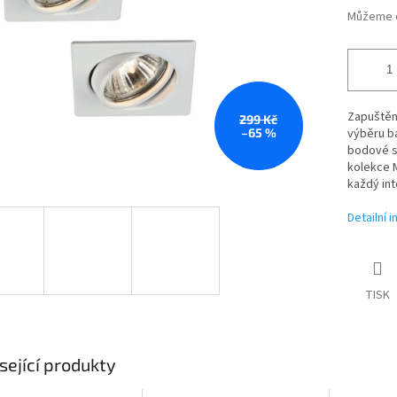
Můžeme d
Zapuštěn
299 Kč
–65 %
výběru ba
bodové sv
kolekce 
každý int
Detailní 
TISK
sející produkty