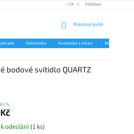
PODMÍNKY OCHRANY OSOBNÍCH ÚDAJŮ
CZK
Přihlášení
ČASTÉ DOTAZY A ODPOVĚD
NÁKUPNÍ
Prázdný košík
KOŠÍK
zahrada
Elektronika
Kosmetika a zdraví
Móda
Aut
é bodové svítidlo QUARTZ
65 %
 Kč
 k odeslání
(1 ks)