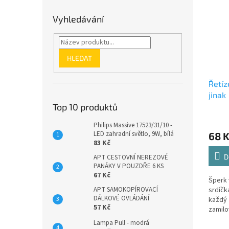
Vyhledávání
HLEDAT
Řetíz
jinak
Top 10 produktů
Philips Massive 17523/31/10 -
LED zahradní světlo, 9W, bílá
68 
83 Kč
D
APT CESTOVNÍ NEREZOVÉ
PANÁKY V POUZDŘE 6 KS
67 Kč
Šperk
srdíčka
APT SAMOKOPÍROVACÍ
DÁLKOVÉ OVLÁDÁNÍ
každý 
57 Kč
zamilo
promít
Lampa Pull - modrá