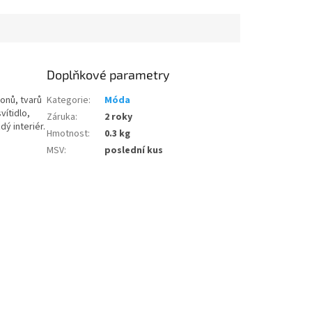
Doplňkové parametry
onů, tvarů
Kategorie
:
Móda
vítidlo,
Záruka
:
2 roky
ý interiér.
Hmotnost
:
0.3 kg
MSV
:
poslední kus