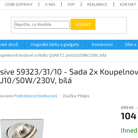
CENÍK DOPRAVY
O NÁS
VOP
REKLAMACE
KONTAKT
HLEDAT
ské zboží
Originální dárky a gadgets
Domácnost
Dům a 
Koupelnové bodové svítidlo QUARTZ 2xGU10/50W/230V, bílá
sive 59323/31/10 - Sada 2x Koupelnov
U10/50W/230V, bílá
né
noceno
Podrobnosti hodnocení
Značka:
Philips
ní
u
299 Kč
–
104
Měrná
Ihned
cena:
ek.