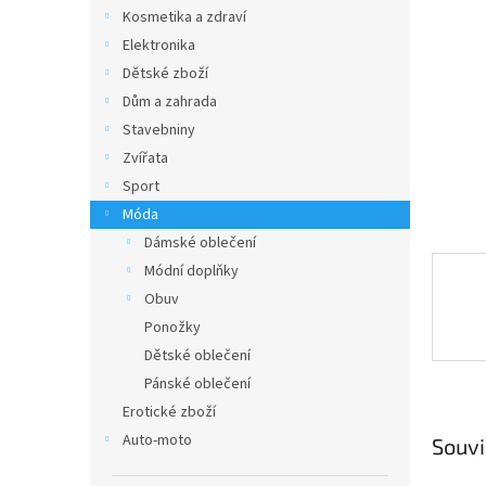
n
Kosmetika a zdraví
e
Elektronika
l
Dětské zboží
Dům a zahrada
Stavebniny
Zvířata
Sport
Móda
Dámské oblečení
Módní doplňky
Obuv
Ponožky
Dětské oblečení
Pánské oblečení
Erotické zboží
Auto-moto
Souvi