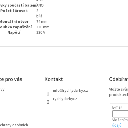
IP23
vky součástí balení
ANO
Počet žárovek
2
bílá
Montážní otvor
74 mm
loubka zapuštění
110 mm
Napětí
230 V
e pro vás
Kontakt
Odebíra
avy
Vložte svů
info
@
rychlydarky.cz
produktech
rychlydarkycz
E-mail
Vložením
chrany osobních
údajů