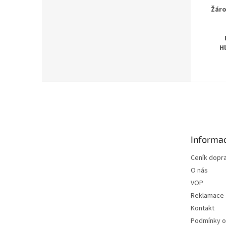
Žáro
H
Z
á
p
a
t
Informac
í
Ceník dopr
O nás
VOP
Reklamace
Kontakt
Podmínky o