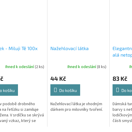
ek - Miluji Tě 100x
Nažehlovací látka
Elegantní
alá neto
ženu, bíl
Ihned k odeslání
(2 ks)
Ihned k odeslání
(8 ks)
I
Kč
44 Kč
83 Kč
o košíku
Do košíku
Do ko
 v podobě drobného
Nažehlovací látka je vhodným
Dámská tuni
 na řetízku si zamiluje
dárkem pro milovníky tvoření.
barvy s ne
žena. V srdíčku se skrývá
lodičkovým
vaný vzkaz, který se
části smysl
ne po prosvícení
univerzální