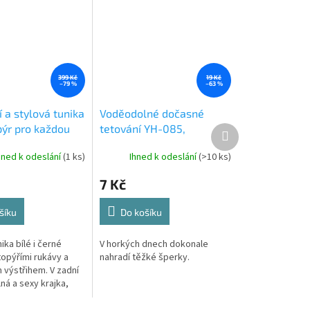
399 Kč
19 Kč
–79 %
–63 %
 a stylová tunika
Voděodolné dočasné
pýr pro každou
tetování YH-085,
Další
produkt
á
KX9377_11
hned k odeslání
(1 ks)
Ihned k odeslání
(>10 ks)
7 Kč
šíku
Do košíku
ka bílé i černé
V horkých dnech dokonale
topýřími rukávy a
nahradí těžké šperky.
 výstřihem. V zadní
ná a sexy krajka,
 velikost.