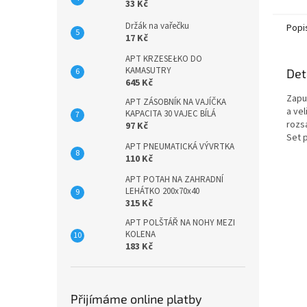
přívěš
33 Kč
Držák na vařečku
Popi
17 Kč
APT KRZESEŁKO DO
KAMASUTRY
Det
645 Kč
Zapu
APT ZÁSOBNÍK NA VAJÍČKA
a vel
KAPACITA 30 VAJEC BÍLÁ
rozs
97 Kč
Set p
APT PNEUMATICKÁ VÝVRTKA
110 Kč
APT POTAH NA ZAHRADNÍ
LEHÁTKO 200x70x40
315 Kč
APT POLŠTÁŘ NA NOHY MEZI
KOLENA
183 Kč
Přijímáme online platby