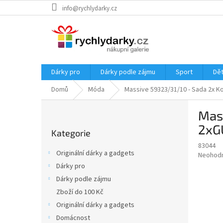
Přejít
info@rychlydarky.cz
na
obsah
Dárky pro
Dárky podle zájmu
Sport
Dět
Domů
Móda
Massive 59323/31/10 - Sada 2x 
P
Mas
o
Přeskočit
s
2xG
Kategorie
kategorie
t
83044
r
Originální dárky a gadgets
Průměr
Neohod
a
hodnoce
Dárky pro
n
produkt
Dárky podle zájmu
n
je
í
Zboží do 100 Kč
0,0
z
p
Originální dárky a gadgets
5
a
Domácnost
hvězdič