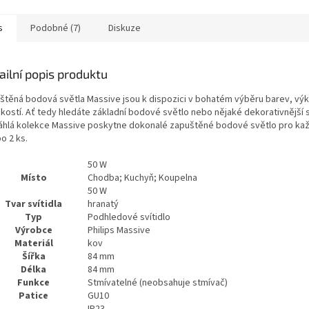
ku.
s
Podobné (7)
Diskuze
ailní popis produktu
štěná bodová světla Massive jsou k dispozici v bohatém výběru barev, výk
ikostí. Ať tedy hledáte základní bodové světlo nebo nějaké dekorativnější s
áhlá kolekce Massive poskytne dokonalé zapuštěné bodové světlo pro každ
o 2 ks.
50 W
Místo
Chodba; Kuchyň; Koupelna
50 W
Tvar svítidla
hranatý
Typ
Podhledové svítidlo
Výrobce
Philips Massive
Materiál
kov
Šířka
84 mm
Délka
84 mm
Funkce
Stmívatelné (neobsahuje stmívač)
Patice
GU10