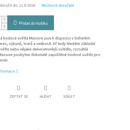
oručit do:
11.8.2026
Možnosti doručení
Přidat do košíku
á bodová světla Massive jsou k dispozici v bohatém
rev, výkonů, tvarů a velikostí. Ať tedy hledáte základní
ětlo nebo nějaké dekorativnější svítidlo, rozsáhlá
Massive poskytne dokonalé zapuštěné bodové světlo pro
eriér.
informace
ZEPTAT SE
HLÍDAT
SDÍLET