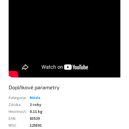
Doplňkové parametry
Kategorie
:
Móda
Záruka
:
2 roky
Hmotnost
:
0.11 kg
EAN
:
83529
MSV
:
125E01