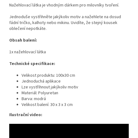
Nažehlovací látka je vhodným dárkem pro milovníky tvoření.
Jednoduše vystřihněte jakýkoliv motiv a nažehlete na dosud
fádní tričko, kalhoty nebo mikinu. Uvidíte, že stejný kousek
oblečení nepotkáte.
Obsah balení:
1x nažehlovací látka
Technické specifikace:
Velikost produktu: 100x30 cm
Jednoduchá aplikace
Lze vystřihnout jakýkoliv motiv
Materiál: Polyuretan
Barva: modrá
Velikost balení: 30 x 3 x 3 cm
Ilustrační video: