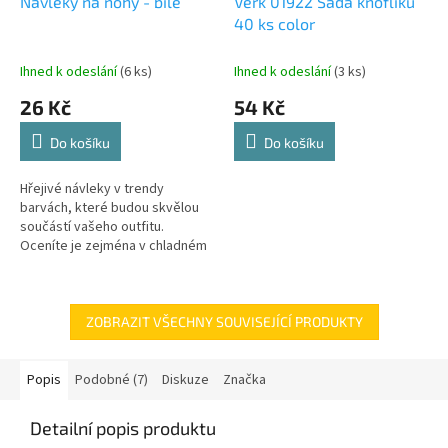
Návleky na nohy - bílé
Verk 01922 Sada knoflíků
40 ks color
Ihned k odeslání
(6 ks)
Ihned k odeslání
(3 ks)
26 Kč
54 Kč
Do košíku
Do košíku
Hřejivé návleky v trendy
barvách, které budou skvělou
součástí vašeho outfitu.
Oceníte je zejména v chladném
počasí. Jsou vyrobené z
kvalitního materiálu a obsahují
kožíšek....
ZOBRAZIT VŠECHNY SOUVISEJÍCÍ PRODUKTY
Popis
Podobné (7)
Diskuze
Značka
Detailní popis produktu