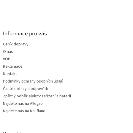
Z
á
p
a
Informace pro vás
t
Ceník dopravy
í
O nás
VOP
Reklamace
Kontakt
Podmínky ochrany osobních údajů
Časté dotazy a odpovědi
Zpětný odběr elektrozařízení a baterií
Najdete nás na Allegro
Najdete nás na Kaufland