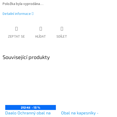
Položka byla vyprodána…
Detailní informace
ZEPTAT SE
HLÍDAT
SDÍLET
Související produkty
212 Kč
–18 %
Daalo Ochranný obal na
Obal na kapesníky -