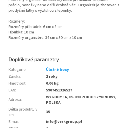
prádlo, ponožky nebo další drobné věci. Organizér je zhotoven z
prodyšné látky s výztuhou z lepenky.
Rozměry:
Rozměry přihrádek: 6 cm x 8 cm
Hloubka: 10 cm
Rozměry organizéru: 34 cm x 30 cm x 10 cm
Doplňkové parametry
Kategorie
:
Úložné boxy
Záruka
:
2 roky
Hmotnost
:
0.06 kg
EAN
:
5907451326527
WYGODY 16, 05-090 PODOLSZYN NOWY,
Adresa
:
POLSKA
Délka produktu v
35
cm
:
E-mail
:
info@verkgroup.pl