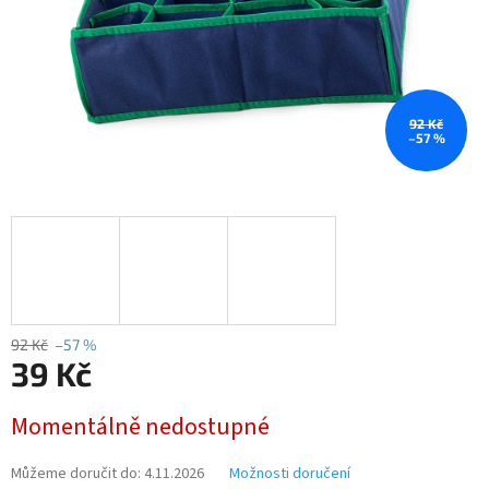
92 Kč
–57 %
92 Kč
–57 %
39 Kč
Měrná
Momentálně nedostupné
cena:
Můžeme doručit do:
4.11.2026
Možnosti doručení