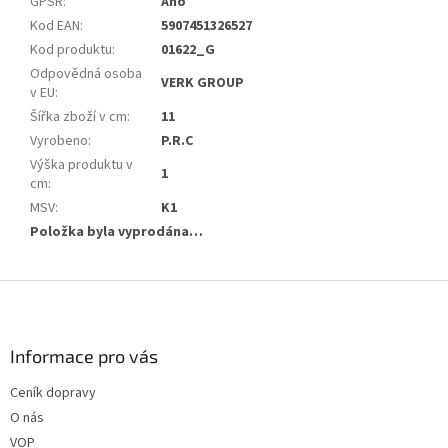
GPSR
:
Ano
Kod EAN
:
5907451326527
Kod produktu
:
01622_G
Odpovědná osoba
VERK GROUP
v EU
:
Šířka zboží v cm
:
11
Vyrobeno
:
P.R.C
Výška produktu v
1
cm
:
MSV
:
K1
Položka byla vyprodána…
Z
á
p
a
Informace pro vás
t
Ceník dopravy
í
O nás
VOP