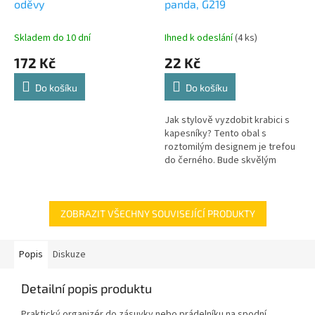
oděvy
panda, G219
Skladem do 10 dní
Ihned k odeslání
(4 ks)
172 Kč
22 Kč
Do košíku
Do košíku
Jak stylově vyzdobit krabici s
kapesníky? Tento obal s
roztomilým designem je trefou
do černého. Bude skvělým
doplňkem do každé
domácnosti. Vybrat si můžete z
několika variant....
ZOBRAZIT VŠECHNY SOUVISEJÍCÍ PRODUKTY
Popis
Diskuze
Detailní popis produktu
Praktický organizér do zásuvky nebo prádelníku na spodní