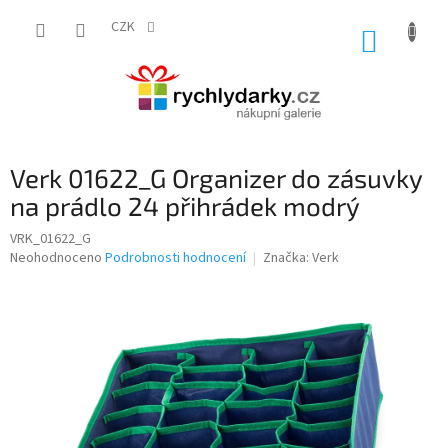
Přejít
na
CZK
NÁKUP
obsah
KOŠÍK
Verk 01622_G Organizer do zásuvky
na prádlo 24 přihrádek modrý
VRK_01622_G
Průměrné
Neohodnoceno
Podrobnosti hodnocení
Značka:
Verk
hodnocení
produktu
je
0,0
z
5
hvězdiček.